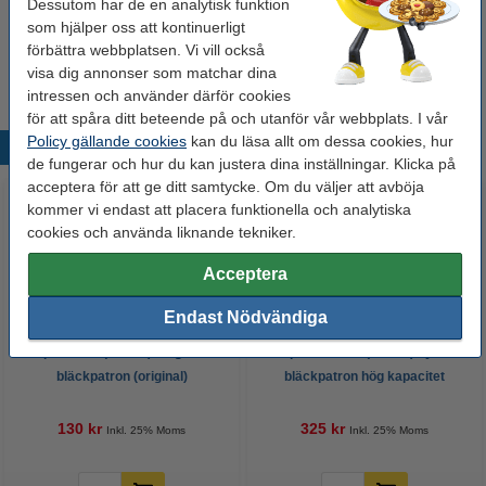
Dessutom har de en analytisk funktion
Pris per ml
8,9 kr
som hjälper oss att kontinuerligt
förbättra webbplatsen. Vi vill också
400 kr
Beställ
visa dig annonser som matchar dina
intressen och använder därför cookies
för att spåra ditt beteende på och utanför vår webbplats. I vår
Policy gällande cookies
kan du läsa allt om dessa cookies, hur
Populära produkter
de fungerar och hur du kan justera dina inställningar. Klicka på
acceptera för att ge ditt samtycke. Om du väljer att avböja
kommer vi endast att placera funktionella och analytiska
cookies och använda liknande tekniker.
Acceptera
Endast Nödvändiga
Epson 405 (T05G3) magenta
Epson 405XL (T05H2) cyan
bläckpatron (original)
bläckpatron hög kapacitet
(original)
130 kr
325 kr
Inkl. 25% Moms
Inkl. 25% Moms