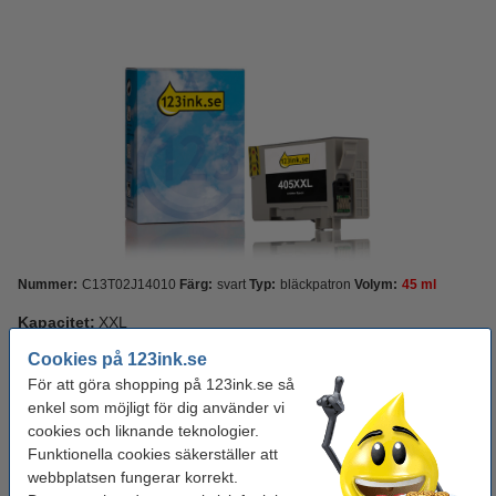
Nummer:
C13T02J14010
Färg:
svart
Typ:
bläckpatron
Volym:
45 ml
Kapacitet:
XXL
Cookies på 123ink.se
Standard
XL
XXL
För att göra shopping på 123ink.se så
enkel som möjligt för dig använder vi
Se specifikationerna och beskrivningen
cookies och liknande teknologier.
Spara mer än
45%
med varumärket 123ink!
Funktionella cookies säkerställer att
i lager
Beställ nu så skickar vi idag!
webbplatsen fungerar korrekt.