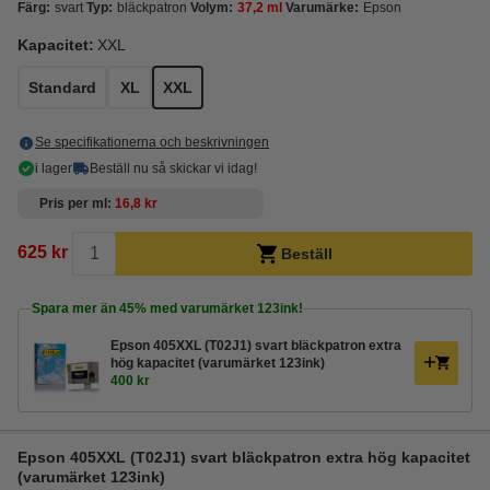
Färg:
svart
Typ:
bläckpatron
Volym:
37,2 ml
Varumärke:
Epson
Kapacitet:
XXL
Standard
XL
XXL
Se specifikationerna och beskrivningen
i lager
Beställ nu så skickar vi idag!
Pris per ml
16,8 kr
625 kr
Beställ
Spara mer än
45%
med varumärket 123ink!
Epson 405XXL (T02J1) svart bläckpatron extra
hög kapacitet (varumärket 123ink)
400 kr
Epson 405XXL (T02J1) svart bläckpatron extra hög kapacitet
(varumärket 123ink)