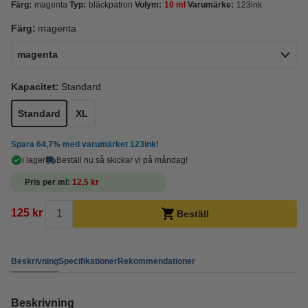
Färg:
magenta
Typ:
bläckpatron
Volym:
10 ml
Varumärke:
123ink
Färg:
magenta
magenta
Kapacitet:
Standard
Standard
XL
Spara
64,7%
med varumärket 123ink!
i lager
Beställ nu så skickar vi på måndag!
Pris per ml
12,5 kr
125 kr
Beställ
Beskrivning
Specifikationer
Rekommendationer
Beskrivning