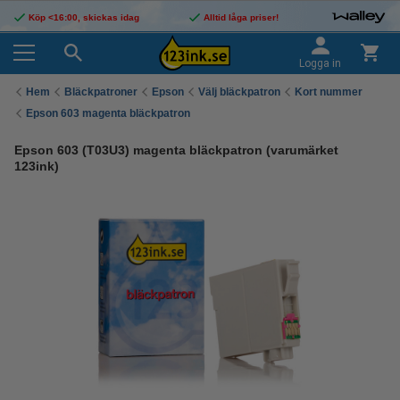
Köp <16:00, skickas idag
Alltid låga priser!
Logga in
Hem
Bläckpatroner
Epson
Välj bläckpatron
Kort nummer
Epson 603 magenta bläckpatron
Epson 603 (T03U3) magenta bläckpatron (varumärket
123ink)