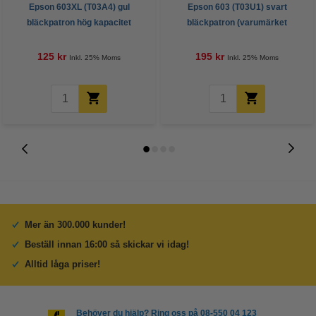
Epson 603XL (T03A4) gul
Epson 603 (T03U1) svart
bläckpatron hög kapacitet
bläckpatron (varumärket
(varumärket 123ink)
123ink)
125 kr
195 kr
Inkl. 25% Moms
Inkl. 25% Moms
Mer än 300.000 kunder!
Beställ innan 16:00 så skickar vi idag!
Alltid låga priser!
Behöver du hjälp? Ring oss på 08-550 04 123