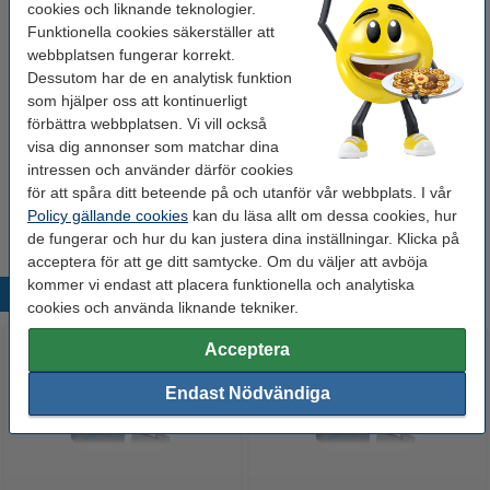
Nummer:
C13T03U34010
cookies och liknande teknologier.
Funktionella cookies säkerställer att
webbplatsen fungerar korrekt.
Tips: Beställ multipack!
Dessutom har de en analytisk funktion
som hjälper oss att kontinuerligt
Köp
multipack
för endast
förbättra webbplatsen. Vi vill också
550 kr
visa dig annonser som matchar dina
intressen och använder därför cookies
Tips
för att spåra ditt beteende på och utanför vår webbplats. I vår
Vi råder er att beställa denna produkt istället för originalprodukten!
Policy gällande cookies
kan du läsa allt om dessa cookies, hur
de fungerar och hur du kan justera dina inställningar. Klicka på
acceptera för att ge ditt samtycke. Om du väljer att avböja
kommer vi endast att placera funktionella och analytiska
Populära produkter
cookies och använda liknande tekniker.
Acceptera
Endast Nödvändiga