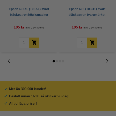
Epson 603XL (T03A1) svart
Epson 603 (T03U1) svart
bläckpatron hög kapacitet
bläckpatron (varumärket
(varumärket 123ink)
123ink)
195 kr
195 kr
Inkl. 25% Moms
Inkl. 25% Moms
Mer än 300.000 kunder!
Beställ innan 16:00 så skickar vi idag!
Alltid låga priser!