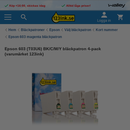
Köp <16:00, skickas idag
Alltid låga priser!
Logga in
Hem
Bläckpatroner
Epson
Välj bläckpatron
Kort nummer
Epson 603 magenta bläckpatron
Epson 603 (T03U6) BK/C/M/Y bläckpatron 4-pack
(varumärket 123ink)