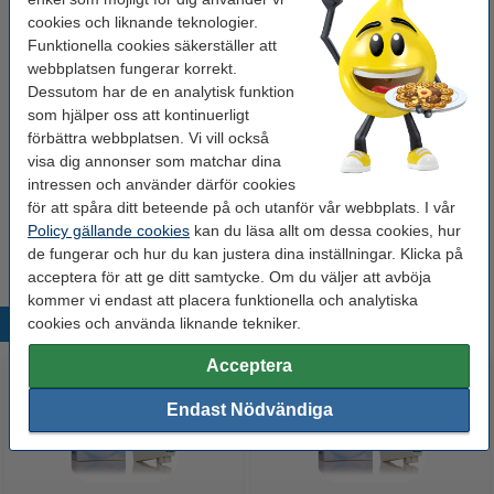
Kopieringspapper A4 80g | Zoom | 500 ark
cookies och liknande teknologier.
80 kr
Funktionella cookies säkerställer att
webbplatsen fungerar korrekt.
Dessutom har de en analytisk funktion
Hålat 500 ark
som hjälper oss att kontinuerligt
Kopieringspapper A4 80g HÅLAT | Zoom | 500
förbättra webbplatsen. Vi vill också
ark
visa dig annonser som matchar dina
85 kr
intressen och använder därför cookies
för att spåra ditt beteende på och utanför vår webbplats. I vår
Tips
Policy gällande cookies
kan du läsa allt om dessa cookies, hur
Vi råder er att beställa denna produkt istället för originalprodukten!
de fungerar och hur du kan justera dina inställningar. Klicka på
acceptera för att ge ditt samtycke. Om du väljer att avböja
kommer vi endast att placera funktionella och analytiska
cookies och använda liknande tekniker.
Populära produkter
Acceptera
Endast Nödvändiga