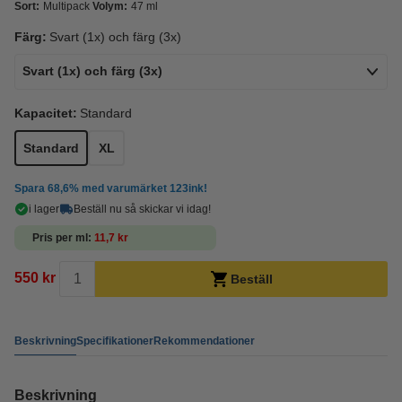
Sort:
Multipack
Volym:
47 ml
Färg:
Svart (1x) och färg (3x)
Svart (1x) och färg (3x)
Kapacitet:
Standard
Standard
XL
Spara
68,6%
med varumärket 123ink!
i lager
Beställ nu så skickar vi idag!
Pris per ml
11,7 kr
550 kr
Beställ
Beskrivning
Specifikationer
Rekommendationer
Beskrivning