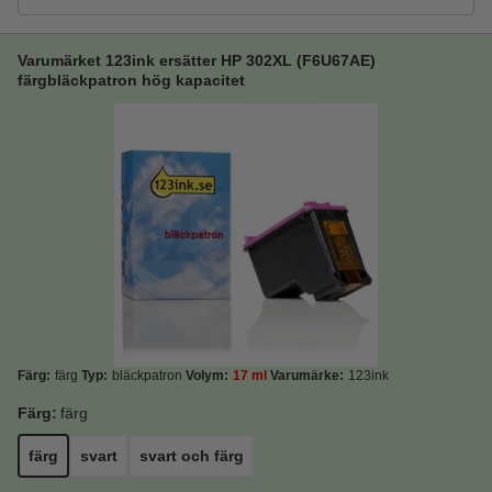
Varumärket 123ink ersätter HP 302XL (F6U67AE)
färgbläckpatron hög kapacitet
Färg:
färg
Typ:
bläckpatron
Volym:
17 ml
Varumärke:
123ink
Färg:
färg
färg
svart
svart och färg