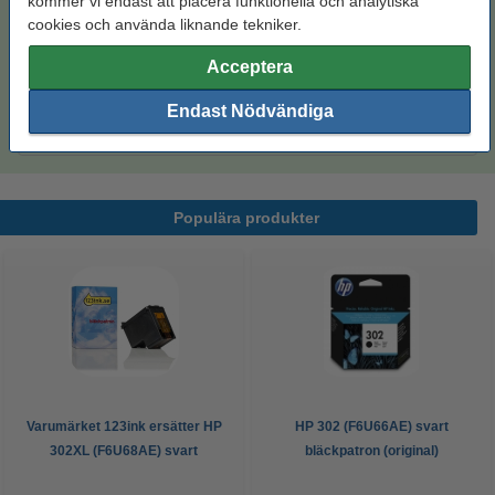
kommer vi endast att placera funktionella och analytiska
cookies och använda liknande tekniker.
Hålat 500 ark
Acceptera
Kopieringspapper A4 80g HÅLAT | Zoom | 500
ark
Endast Nödvändiga
85 kr
Populära produkter
Varumärket 123ink ersätter HP
HP 302 (F6U66AE) svart
302XL (F6U68AE) svart
bläckpatron (original)
bläckpatron hög kapacitet