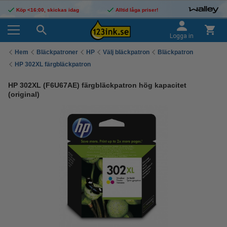
Köp <16:00, skickas idag
Alltid låga priser!
Logga in
Hem
Bläckpatroner
HP
Välj bläckpatron
Bläckpatron
HP 302XL färgbläckpatron
HP 302XL (F6U67AE) färgbläckpatron hög kapacitet
(original)