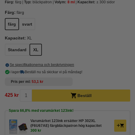
Färg:
färg
Typ:
bläckpatron
Volym:
8 ml
Kapacitet:
± 300 sidor
Färg:
färg
färg
svart
Kapacitet:
XL
Standard
XL
Se specifikationerna och beskrivningen
i lager
Beställ nu så skickar vi på måndag!
Pris per ml
53,1 kr
425 kr
Beställ
Spara
66,8%
med varumärket 123ink!
Varumärket 123ink ersätter HP 302XL
(F6U67AE) färgbläckpatron hög kapacitet
300 kr