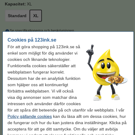
Kapacitet:
XL
Standard
XL
Se specifikationerna och beskrivningen
Spara
66,8%
med varumärket 123ink!
Cookies på 123ink.se
i lager
Beställ nu så skickar vi på måndag!
För att göra shopping på 123ink.se så
enkel som möjligt för dig använder vi
Pris per ml
17,6 kr
cookies och liknande teknologier.
Funktionella cookies säkerställer att
300 kr
Beställ
webbplatsen fungerar korrekt.
Dessutom har de en analytisk funktion
Svart tar slut först. Beställ mer!
som hjälper oss att kontinuerligt
förbättra webbplatsen. Vi vill också
Varumärket 123ink ersätter HP 302XL
visa dig annonser som matchar dina
(F6U68AE) svart bläckpatron hög kapacitet
300 kr
intressen och använder därför cookies
för att spåra ditt beteende på och utanför vår webbplats. I vår
Ohålat 500 ark
Policy gällande cookies
kan du läsa allt om dessa cookies, hur
de fungerar och hur du kan justera dina inställningar. Klicka på
Kopieringspapper A4 80g | Zoom | 500 ark
acceptera för att ge ditt samtycke. Om du väljer att avböja
80 kr