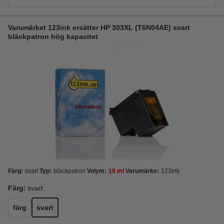
Varumärket 123ink ersätter HP 303XL (T6N04AE) svart
bläckpatron hög kapacitet
Färg:
svart
Typ:
bläckpatron
Volym:
19 ml
Varumärke:
123ink
Färg:
svart
färg
svart