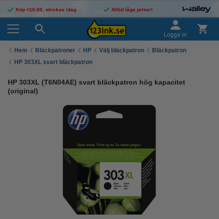
Köp <16:00, skickas idag
Alltid låga priser!
Logga in
Hem
Bläckpatroner
HP
Välj bläckpatron
Bläckpatron
HP 303XL svart bläckpatron
HP 303XL (T6N04AE) svart bläckpatron hög kapacitet
(original)