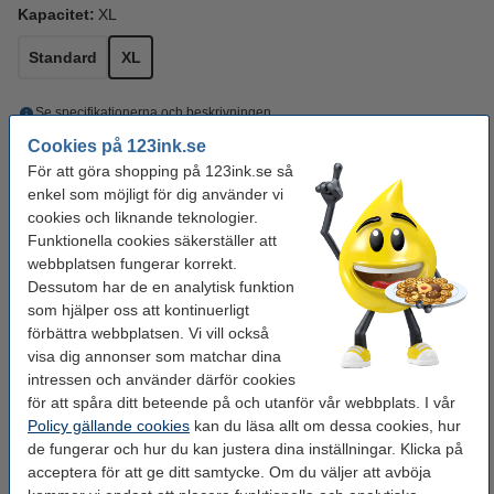
Kapacitet:
XL
Standard
XL
Se specifikationerna och beskrivningen
Spara
54,4%
med varumärket 123ink!
Cookies på 123ink.se
i lager
Beställ nu så skickar vi på måndag!
För att göra shopping på 123ink.se så
enkel som möjligt för dig använder vi
Pris per ml
17,1 kr
cookies och liknande teknologier.
Funktionella cookies säkerställer att
325 kr
Beställ
webbplatsen fungerar korrekt.
Dessutom har de en analytisk funktion
Tips: Beställ färgbläckpatron!
som hjälper oss att kontinuerligt
förbättra webbplatsen. Vi vill också
Varumärket 123ink ersätter HP 303XL
visa dig annonser som matchar dina
(T6N03AE) färgbläckpatron hög kapacitet
350 kr
intressen och använder därför cookies
för att spåra ditt beteende på och utanför vår webbplats. I vår
Ohålat 500 ark
Policy gällande cookies
kan du läsa allt om dessa cookies, hur
de fungerar och hur du kan justera dina inställningar. Klicka på
Kopieringspapper A4 80g | Zoom | 500 ark
acceptera för att ge ditt samtycke. Om du väljer att avböja
80 kr