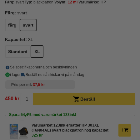
Färg:
svart
Typ:
bläckpatron
Volym:
12 ml
Varumärke:
HP
Färg:
svart
färg
svart
Kapacitet:
XL
Standard
XL
Se specifikationerna och beskrivningen
i lager
Beställ nu så skickar vi på måndag!
Pris per ml
37,5 kr
450 kr
Beställ
Spara
54,4%
med varumärket 123ink!
Varumärket 123ink ersätter HP 303XL
(T6N04AE) svart bläckpatron hög kapacitet
325 kr