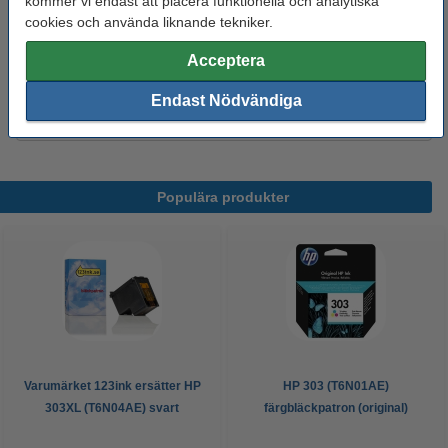
kommer vi endast att placera funktionella och analytiska
cookies och använda liknande tekniker.
Hålat 500 ark
Acceptera
Kopieringspapper A4 80g HÅLAT | Zoom | 500
ark
Endast Nödvändiga
85 kr
Populära produkter
Varumärket 123ink ersätter HP
HP 303 (T6N01AE)
303XL (T6N04AE) svart
färgbläckpatron (original)
bläckpatron hög kapacitet