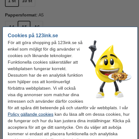
1 st
10 st
Pappersformat:
A5
A4
A5
A6
Cookies på 123ink.se
För att göra shopping på 123ink.se så
Se specifikationerna och beskrivningen
Spara upp till
10%
med varumärket 123ink.
enkel som möjligt för dig använder vi
cookies och liknande teknologier.
i lager
Beställ nu så skickar vi på måndag!
Funktionella cookies säkerställer att
webbplatsen fungerar korrekt.
27 kr
Beställ
Dessutom har de en analytisk funktion
som hjälper oss att kontinuerligt
Behöver du fler?
förbättra webbplatsen. Vi vill också
visa dig annonser som matchar dina
Köp
10st
för endast
intressen och använder därför cookies
220 kr
för att spåra ditt beteende på och utanför vår webbplats. I vår
Policy gällande cookies
kan du läsa allt om dessa cookies, hur
Tips! Köp med pennor!
de fungerar och hur du kan justera dina inställningar. Klicka på
acceptera för att ge ditt samtycke. Om du väljer att avböja
Bläckpenna | 123ink | gul | 10st
kommer vi endast att placera funktionella och analytiska
40 kr