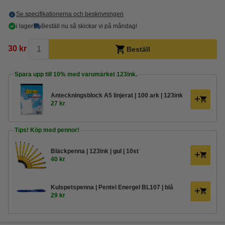
Se specifikationerna och beskrivningen
i lager
Beställ nu så skickar vi på måndag!
30 kr
Beställ
Spara upp till
10%
med varumärket 123ink.
Anteckningsblock A5 linjerat | 100 ark | 123ink
27 kr
Tips! Köp med pennor!
Bläckpenna | 123ink | gul | 10st
40 kr
Kulspetspenna | Pentel Energel BL107 | blå
29 kr