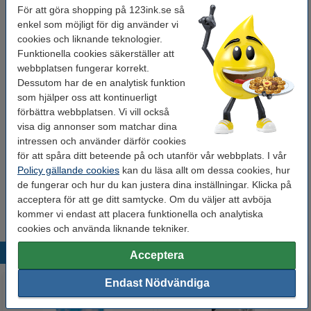
För att göra shopping på 123ink.se så
Behöver du fler?
enkel som möjligt för dig använder vi
cookies och liknande teknologier.
Köp
10st
för endast
Funktionella cookies säkerställer att
195 kr
webbplatsen fungerar korrekt.
Dessutom har de en analytisk funktion
som hjälper oss att kontinuerligt
Tips! Köp med pennor!
förbättra webbplatsen. Vi vill också
visa dig annonser som matchar dina
Bläckpenna | 123ink | gul | 10st
40 kr
intressen och använder därför cookies
för att spåra ditt beteende på och utanför vår webbplats. I vår
Policy gällande cookies
kan du läsa allt om dessa cookies, hur
Kulspetspenna | Pentel Energel BL107 | blå
de fungerar och hur du kan justera dina inställningar. Klicka på
29 kr
acceptera för att ge ditt samtycke. Om du väljer att avböja
kommer vi endast att placera funktionella och analytiska
cookies och använda liknande tekniker.
Populära produkter
Acceptera
Endast Nödvändiga