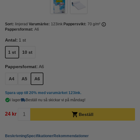
Sort:
linjerad
Varumärke:
123ink
Pappersvikt:
70 g/m²
Pappersformat:
A6
Antal:
1 st
1 st
10 st
Pappersformat:
A6
A4
A5
A6
Spara upp till
20%
med varumärket 123ink.
i lager
Beställ nu så skickar vi på måndag!
24 kr
Beställ
Beskrivning
Specifikationer
Rekommendationer