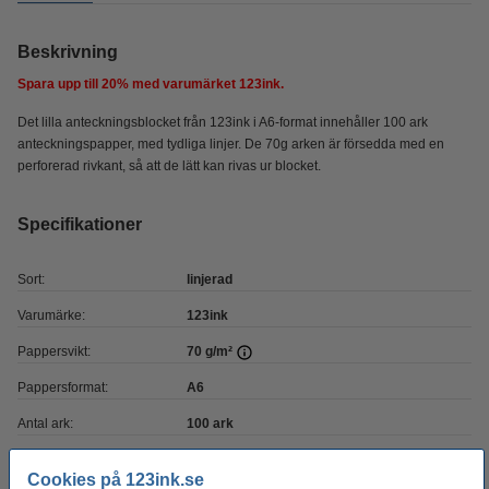
Beskrivning
Spara upp till
20%
med varumärket 123ink.
Det lilla anteckningsblocket från 123ink i A6-format innehåller 100 ark
anteckningspapper, med tydliga linjer. De 70g arken är försedda med en
perforerad rivkant, så att de lätt kan rivas ur blocket.
Specifikationer
Sort:
linjerad
Varumärke:
123ink
Pappersvikt:
70 g/m²
Pappersformat:
A6
Antal ark:
100 ark
Vårt artikelnr:
300292
Cookies på 123ink.se