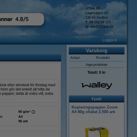
123ink AB
Lagervägen 5D
136 50 Jordbro
T
: 08-550 04 123
@
:
info@123ink.se
Logga in
Varukorg
Antal
Produkt
Inga produkter
Totalt:
0 kr
bok eller skrivbok för företag med
örn gör det enkelt att hitta de
apper; detta är extra vitt, extra
Fynd!
Kopieringspapper Zoom
A4 80g ohålat 2,500 ark
90 g/m²
t:
A4
96 ark