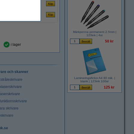
Märkpenna permanent 2.5mm |
123ink | 4st
50 kr
i lager
vare och skanner
Lamineringsfickor A4 80 mik. |
stråleskrivare
blank | 123ink 100st
laserskrivare
125 kr
laserskrivare
funktionsskrivare
ara skrivare
oskrivare
nk.se