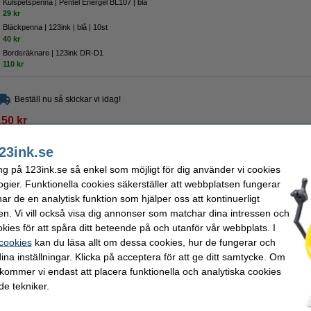
Kulspetspenna | Pentel Energel BL107 | blå
29 kr
Bläckpenna | 123ink | blå | 10st
40 kr
Bordsräknare | 123ink DR-D1
110 kr
Beställ nu så skickar vi idag!
150 kr
20 kr Exkl. 25% Moms
23ink.se
ark | Oxford Essentials
ng på 123ink.se så enkel som möjligt för dig använder vi cookies
Beskrivning
ogier. Funktionella cookies säkerställer att webbplatsen fungerar
Oxford Essentials blåa skrivblock med blanka sidor i A4 storlek, är perfekt för din
r de en analytisk funktion som hjälper oss att kontinuerligt
speciella Optik-papperet blöder inte även när du använder en reservoarpenna. Skr
en. Vi vill också visa dig annonser som matchar dina intressen och
användning så att du kan skriva och rita utan ansträngning. Den robusta kartongba
du skriver. Skrivblocket innehåller 50 ark blankt papper. Pappret är lätt att riva ut.
kies för att spåra ditt beteende på och utanför vår webbplats. I
Specifikationer
 cookies
kan du läsa allt om dessa cookies, hur de fungerar och
Sort:
blank
Pappersvikt:
ina inställningar. Klicka på acceptera för att ge ditt samtycke. Om
Färg:
blå
Pappersforma
 kommer vi endast att placera funktionella och analytiska cookies
Varumärke:
Oxford
Antal ark:
e tekniker.
Tips! Köp med pennor!