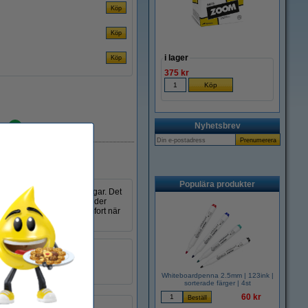
i lager
375 kr
Nyhetsbrev
i lager
Populära produkter
a teckningar och anteckningar. Det
ivblocket förblir öppet under
ksidan ger dig extra komfort när
90 g/m²
t:
A4
50 ark
Whiteboardpenna 2.5mm | 123ink |
sorterade färger | 4st
60 kr