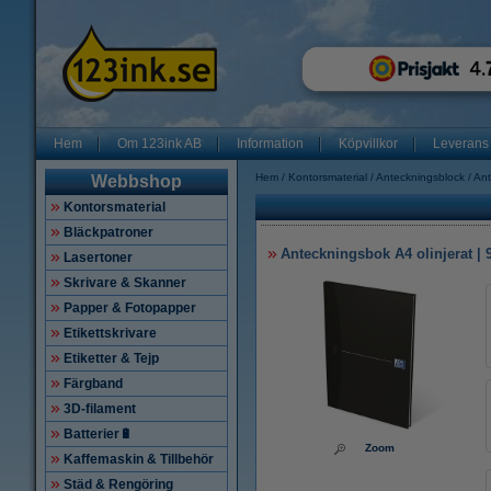
Hem
Om 123ink AB
Information
Köpvillkor
Leverans
Hem
Kontorsmaterial
Anteckningsblock
Ant
Webbshop
Kontorsmaterial
Bläckpatroner
Anteckningsbok A4 olinjerat | 
Lasertoner
Skrivare & Skanner
Papper & Fotopapper
Etikettskrivare
Etiketter & Tejp
Färgband
3D-filament
Batterier🔋
Zoom
Kaffemaskin & Tillbehör
Städ & Rengöring