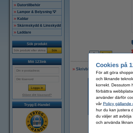
Datortillbehör
Lampor & Belysning 💡
Kablar
Skärmskydd & Linsskydd
Laddare
Sök produkt
Sök
1
Mitt 123ink
Cookies på 1
Skrivblock A4 blank | blå | 50 
För att göra shoppi
och liknande teknol
korrekt. Dessutom ha
förbättra webbplats
Glömt ditt lösenord?
använder därför coo
vår
Policy gällande
Trygg E-Handel
hur du kan justera d
du väljer att avböja
och använda liknand
Zoom