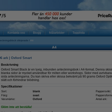
Kontakta oss
Blogg
Målarbilder
Topplista
eckningsblock olinjerade
A4
A4
96 ark | Oxford Smart
Beskrivning
Oxford Smart Black är en lyxig, inbunden anteckningsbok i A4-format. Denna skiss
blanka sidor är mycket användbar för möten eller workshops. Sidor med avrivbara h
sista anteckningarna. Du kan skriva eller skissa bekvämt på 90 grams Oxford Optik-p
slätt och förhindrar blödning.
Specifikationer
Sort:
blank
Pappersvikt:
Färg:
svart
Pappersforma
Varumärke:
Oxford
Antal ark:
Glöm inte att beställa!