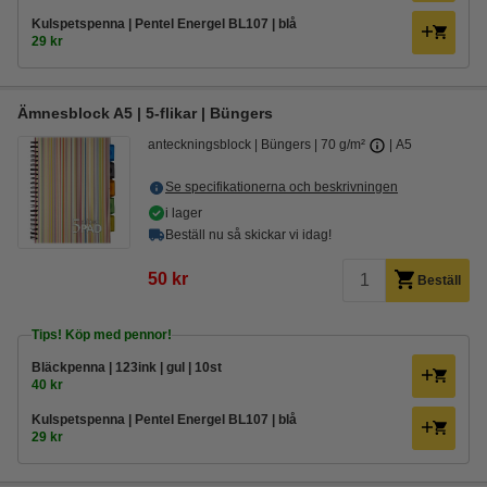
Kulspetspenna | Pentel Energel BL107 | blå
29 kr
Ämnesblock A5 | 5-flikar | Büngers
anteckningsblock
Büngers
70 g/m²
A5
Se specifikationerna och beskrivningen
i lager
Beställ nu så skickar vi idag!
50 kr
Beställ
Tips! Köp med pennor!
Bläckpenna | 123ink | gul | 10st
40 kr
Kulspetspenna | Pentel Energel BL107 | blå
29 kr