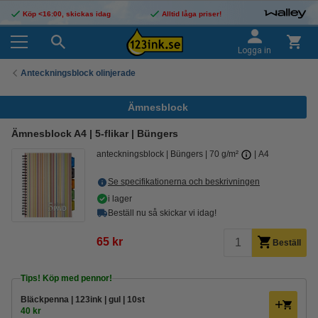
Köp <16:00, skickas idag
Alltid låga priser!
Logga in
Anteckningsblock olinjerade
Ämnesblock
Ämnesblock A4 | 5-flikar | Büngers
anteckningsblock
Büngers
70 g/m²
A4
Se specifikationerna och beskrivningen
i lager
Beställ nu så skickar vi idag!
65 kr
Beställ
Tips! Köp med pennor!
Bläckpenna | 123ink | gul | 10st
40 kr