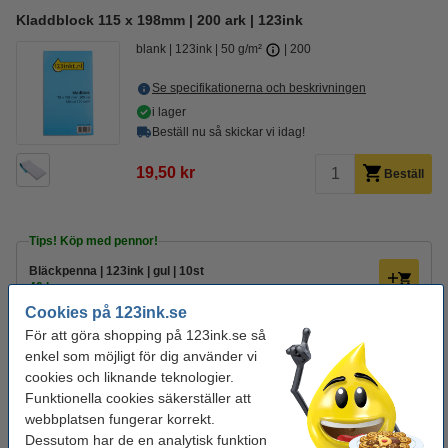
Kladdblock 115 x 198mm | 200 ark | 123ink
blank
123ink
50 g/m²
200
Se specifikationerna och beskrivningen
i lager
Beställ nu så skickar vi idag!
19,50 kr
Beställ
Tips! Köp med pennor!
Bläckpenna | 123ink | gul | 10st
40 kr
Cookies på 123ink.se
Kulspetspenna | Pentel Energel BL107 | blå
För att göra shopping på 123ink.se så
29 kr
enkel som möjligt för dig använder vi
cookies och liknande teknologier.
Behöver du fler?
Funktionella cookies säkerställer att
Köp 10st för endast
webbplatsen fungerar korrekt.
175 kr
Dessutom har de en analytisk funktion