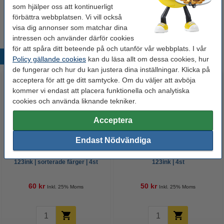
som hjälper oss att kontinuerligt
Tips
förbättra webbplatsen. Vi vill också
Vi råder er att beställa denna produkt istället för originalprodukten!
visa dig annonser som matchar dina
intressen och använder därför cookies
för att spåra ditt beteende på och utanför vår webbplats. I vår
Populära produkter
Policy gällande cookies
kan du läsa allt om dessa cookies, hur
de fungerar och hur du kan justera dina inställningar. Klicka på
acceptera för att ge ditt samtycke. Om du väljer att avböja
kommer vi endast att placera funktionella och analytiska
cookies och använda liknande tekniker.
Acceptera
Endast Nödvändiga
Whiteboardpenna 2.5mm |
Märkpenna permanent 2.5mm |
123ink | sorterade färger | 4st
123ink | 4st
60 kr
50 kr
Inkl. 25% Moms
Inkl. 25% Moms