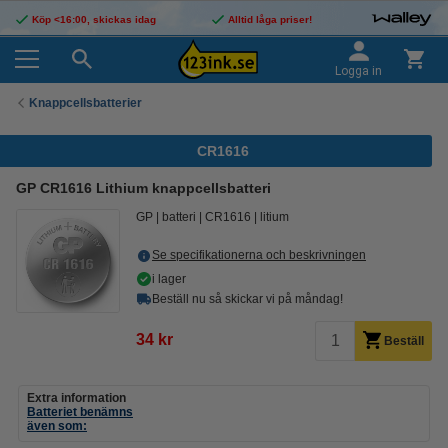
Köp <16:00, skickas idag
Alltid låga priser!
Logga in
Knappcellsbatterier
CR1616
GP CR1616 Lithium knappcellsbatteri
GP
batteri
CR1616
litium
Se specifikationerna och beskrivningen
i lager
Beställ nu så skickar vi på måndag!
34 kr
Beställ
Extra information
Batteriet benämns
även som: