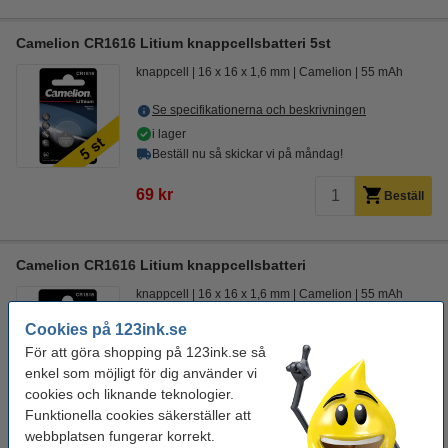
Camelion CR1616 Litium knappcellsbatteri 5st
knappcell
16 x 16 x 1,6 mm
Camelion
55 mAh
Se specifikationerna och beskrivningen
i lager
Beställ nu så skickar vi på måndag!
69 kr
Beställ
Camelion CR1616 Litium knappcellsbatteri
knappcell
16 x 16 x 1,6 mm
Camelion
55 mAh
Cookies på 123ink.se
Se specifikationerna och beskrivningen
För att göra shopping på 123ink.se så
i lager
enkel som möjligt för dig använder vi
Beställ nu så skickar vi på måndag!
cookies och liknande teknologier.
Funktionella cookies säkerställer att
24 kr
Beställ
webbplatsen fungerar korrekt.