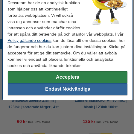
Dessutom har de en analytisk funktion
Behöver du fler?
som hjälper oss att kontinuerligt
förbättra webbplatsen. Vi vill också
Köp
5st
för endast
69 kr
visa dig annonser som matchar dina
intressen och använder därför cookies
för att spåra ditt beteende på och utanför vår webbplats. I vår
Policy gällande cookies
kan du läsa allt om dessa cookies, hur
Populära produkter
de fungerar och hur du kan justera dina inställningar. Klicka på
acceptera för att ge ditt samtycke. Om du väljer att avböja
kommer vi endast att placera funktionella och analytiska
cookies och använda liknande tekniker.
Acceptera
Endast Nödvändiga
Whiteboardpenna 2.5mm |
Lamineringsfickor A4 80 mik. |
123ink | sorterade färger | 4st
blank | 123ink 100st
60 kr
125 kr
Inkl. 25% Moms
Inkl. 25% Moms