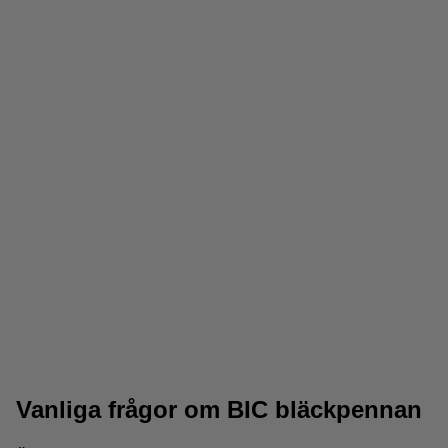
Blyertspennor
Highlighter pennor
Vanliga frågor om BIC bläckpennan