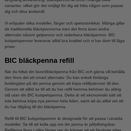
varianter, vilket gör det möjligt för dig att hitta någon som passar
dig och dina ändamål.
Vi erbjuder olika modeller, färger och spetsstorlekar. Många gillar
de traditionella bläckpennorna men det finns även andra
alternativ såsom gelpennor och raderbara bläckpennor. BIC
kulspetspennor levererar alltid bra kvalitet och vi har dom till låga
priser.
BIC bläckpenna refill
När du hittat din favoritbläckpenna från BIC och gärna vill behålla
den finns det ett smart alternativ. Du kan enkelt förlänga
livslängden på din penna genom att köpa refillpatroner till den.
Genom att alltid se till att du har refill hemma behöver du aldrig
stå utan din BIC kulspetspenna. Detta är ett ekonomiskt sätt att
inte behöva köpa nya pennor hela tiden, samt att du alltid vet att
du har tillgång till din bläckpenna.
Refill till BIC kulspetspennor är designade för att passa i utvalda
modeller. Se till att kolla upp om din penna är påfyllningsbar.
Refillerna finns i olika färger om du känner att ett färgbyte sitter