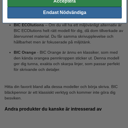
Acceptera
pennkropp, som ger ultimat komfort när du använder den
under lång tid. Perfekt för möten och föreläsningar där du
Endast Nödvändiga
måste anteckna mycket.
BIC ECOlutions
– Om du vill ha ett miljövänligt alternativ är
BIC ECOlutions helt rätt modell för dig, då dom tillverkade av
återvunnet material. Du får samma skrivupplevelse och
hållbarhet men är fokuserade på miljötänk.
BIC Orange
- BIC Orange är ännu en klassiker, som med
den kända orangea pennkroppen sticker ut. Denna modell
ger dig tunna, exakta och skarpa linjer, som passar perfekt
för skrivande och detaljer.
Hitta din favorit bland alla dessa modeller och börja skriva. BIC
bläckpennor är ett klassiskt verktyg och kommer inte göra dig
besviken.
Andra produkter du kanske är intresserad av