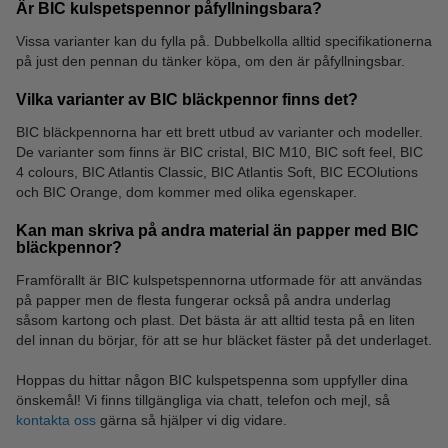
Är BIC kulspetspennor påfyllningsbara?
Vissa varianter kan du fylla på. Dubbelkolla alltid specifikationerna
på just den pennan du tänker köpa, om den är påfyllningsbar.
Anteckningsblock
Klämmappar
Vilka varianter av BIC bläckpennor finns det?
BIC bläckpennorna har ett brett utbud av varianter och modeller.
De varianter som finns är BIC cristal, BIC M10, BIC soft feel, BIC
4 colours, BIC Atlantis Classic, BIC Atlantis Soft, BIC ECOlutions
och BIC Orange, dom kommer med olika egenskaper.
Kan man skriva på andra material än papper med BIC
bläckpennor?
Framförallt är BIC kulspetspennorna utformade för att användas
på papper men de flesta fungerar också på andra underlag
såsom kartong och plast. Det bästa är att alltid testa på en liten
del innan du börjar, för att se hur bläcket fäster på det underlaget.
Hoppas du hittar någon BIC kulspetspenna som uppfyller dina
önskemål! Vi finns tillgängliga via chatt, telefon och mejl, så
kontakta oss
gärna så hjälper vi dig vidare.