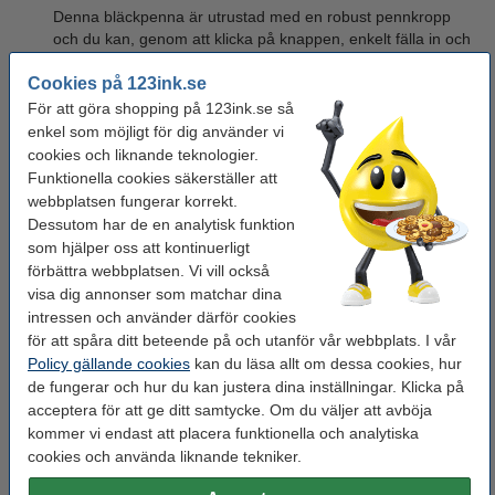
Denna bläckpenna är utrustad med en robust pennkropp
och du kan, genom att klicka på knappen, enkelt fälla in och
ut spetsen.
Cookies på 123ink.se
BIC Soft Feel
– Denna modell har en pennkropp utrustad
För att göra shopping på 123ink.se så
med gummi. BIC Soft Feel ger dig ett säkert grepp och den
enkel som möjligt för dig använder vi
är dessutom bekväm och ergonomisk att skriva med. Om du
cookies och liknande teknologier.
skriver mycket är denna modell idealisk för dig.
Funktionella cookies säkerställer att
webbplatsen fungerar korrekt.
BIC 4 Colours
- Med BIC 4 Colours ger dig möjlighet att
Dessutom har de en analytisk funktion
byta färg på några sekunder. Den är utrustad med svart,
som hjälper oss att kontinuerligt
blått, rött och grönt bläck du kan skifta mellan genom att
förbättra webbplatsen. Vi vill också
byta färg på toppen av pennan. Denna är perfekt om du ofta
visa dig annonser som matchar dina
använder dig av olika färger och snabbt vill kunna byta.
intressen och använder därför cookies
BIC Atlantis Classic
- BIC Atlantis Classic har flytande bläck
för att spåra ditt beteende på och utanför vår webbplats. I vår
och ger dig en smidig skrivupplevelse. Pennans design och
Policy gällande cookies
kan du läsa allt om dessa cookies, hur
bekväma grepp gör att den lämpar sig bra för dig som
de fungerar och hur du kan justera dina inställningar. Klicka på
exempelvis studerar eller använder bläckpennor mycket på
acceptera för att ge ditt samtycke. Om du väljer att avböja
jobbet.
kommer vi endast att placera funktionella och analytiska
cookies och använda liknande tekniker.
BIC Atlantis Soft
- BIC Atlantis Soft är ett ergonomiskt val
för dig som skriver mycket, den har en extra mjuk