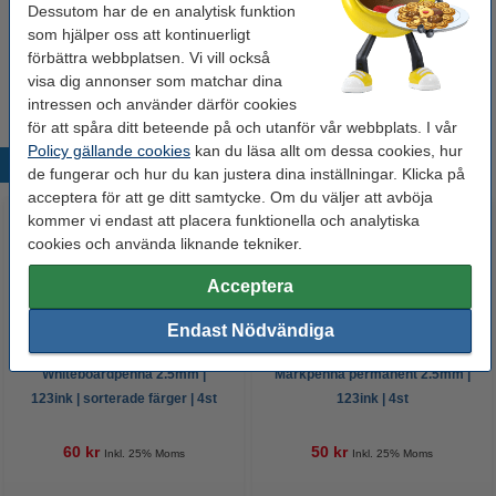
Spiralblock A4 linjerat | 100 ark | 123ink
Dessutom har de en analytisk funktion
42 kr
som hjälper oss att kontinuerligt
förbättra webbplatsen. Vi vill också
Anteckningsblock A4 linjerat | 100 ark | 123ink
34 kr
visa dig annonser som matchar dina
intressen och använder därför cookies
för att spåra ditt beteende på och utanför vår webbplats. I vår
Policy gällande cookies
kan du läsa allt om dessa cookies, hur
Populära produkter
de fungerar och hur du kan justera dina inställningar. Klicka på
acceptera för att ge ditt samtycke. Om du väljer att avböja
kommer vi endast att placera funktionella och analytiska
cookies och använda liknande tekniker.
Acceptera
Endast Nödvändiga
Whiteboardpenna 2.5mm |
Märkpenna permanent 2.5mm |
123ink | sorterade färger | 4st
123ink | 4st
60 kr
50 kr
Inkl. 25% Moms
Inkl. 25% Moms