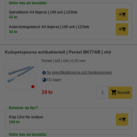
Glöm inte att beställa!
Spiralblock A4 linjerat | 100 ark | 123ink
42 kr
Anteckningsblock A4 linjerat | 100 ark | 123ink
34 kr
Kulspetspenna antibakteriell | Pentel BK77AB | röd
Pentel
blå
röd
0,25 mm
Se specifikationerna och beskrivningen
EU-lager
19 kr
Beställ
Behöver du fler?
Köp
12st
för endast
150 kr
Glöm inte att beställa!