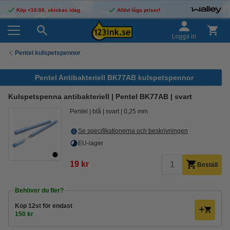
Köp <16:00, skickas idag
Alltid låga priser!
Logga in
Pentel kulspetspennor
Pentel Antibakteriell BK77AB kulspetspennor
Kulspetspenna antibakteriell | Pentel BK77AB | svart
Pentel
blå
svart
0,25 mm
Se specifikationerna och beskrivningen
EU-lager
19 kr
Beställ
Behöver du fler?
Köp
12st
för endast
150 kr