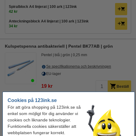
Spiralblock A4 linjerat | 100 ark | 123ink
42 kr
Anteckningsblock A4 linjerat | 100 ark | 123ink
34 kr
Kulspetspenna antibakteriell | Pentel BK77AB | grön
Pentel
blå
grön
0,25 mm
Se specifikationerna och beskrivningen
EU-lager
19 kr
Beställ
Cookies på 123ink.se
Behöver du fler?
För att göra shopping på 123ink.se så
Köp
12st
för endast
enkel som möjligt för dig använder vi
150 kr
cookies och liknande teknologier.
Funktionella cookies säkerställer att
Glöm inte att beställa!
webbplatsen fungerar korrekt.