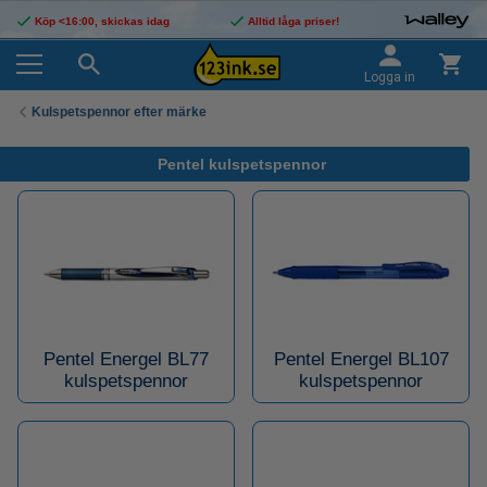
Köp <16:00, skickas idag
Alltid låga priser!
Logga in
Kulspetspennor efter märke
Pentel kulspetspennor
Pentel Energel BL77
Pentel Energel BL107
kulspetspennor
kulspetspennor