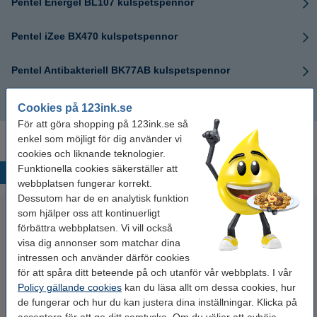
Pentel Energel BL107 kulspetspennor
Pentel iZee BX470 kulspetspennor
Pentel Antibakteriell BK77AB kulspetspennor
Pentel kulspetspennor refill
Cookies på 123ink.se
För att göra shopping på 123ink.se så
enkel som möjligt för dig använder vi
cookies och liknande teknologier.
Funktionella cookies säkerställer att
Populära produkter
webbplatsen fungerar korrekt.
Dessutom har de en analytisk funktion
som hjälper oss att kontinuerligt
förbättra webbplatsen. Vi vill också
visa dig annonser som matchar dina
intressen och använder därför cookies
för att spåra ditt beteende på och utanför vår webbplats. I vår
Policy gällande cookies
kan du läsa allt om dessa cookies, hur
de fungerar och hur du kan justera dina inställningar. Klicka på
Märkpenna permanent 2.5mm |
Lamineringsfickor A4 80 mik. |