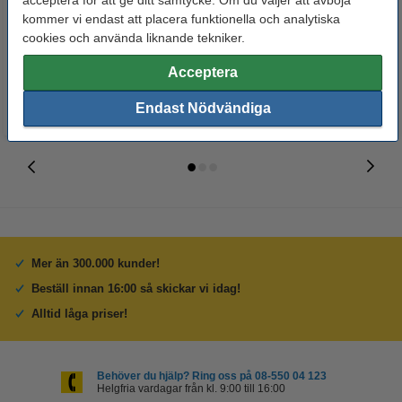
acceptera för att ge ditt samtycke. Om du väljer att avböja
123ink | 4st
blank | 123ink 100st
kommer vi endast att placera funktionella och analytiska
cookies och använda liknande tekniker.
50 kr
125 kr
Inkl. 25% Moms
Inkl. 25% Moms
Acceptera
Endast Nödvändiga
Mer än 300.000 kunder!
Beställ innan 16:00 så skickar vi idag!
Alltid låga priser!
Behöver du hjälp? Ring oss på 08-550 04 123
Helgfria vardagar från kl. 9:00 till 16:00