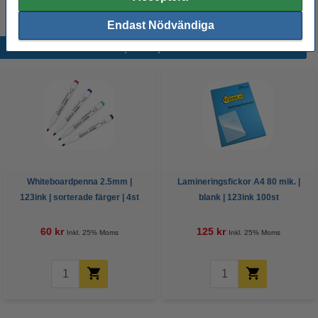
Endast Nödvändiga
Populära produkter
Whiteboardpenna 2.5mm |
Lamineringsfickor A4 80 mik. |
123ink | sorterade färger | 4st
blank | 123ink 100st
60 kr
125 kr
Inkl. 25% Moms
Inkl. 25% Moms