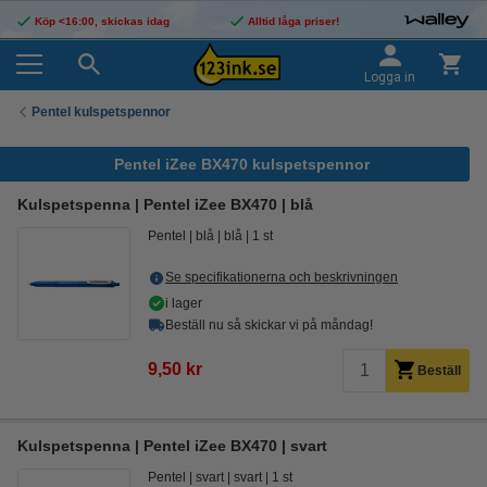
Köp <16:00, skickas idag
Alltid låga priser!
Logga in
Pentel kulspetspennor
Pentel iZee BX470 kulspetspennor
Kulspetspenna | Pentel iZee BX470 | blå
Pentel
blå
blå
1 st
Se specifikationerna och beskrivningen
i lager
Beställ nu så skickar vi på måndag!
9,50 kr
Beställ
Kulspetspenna | Pentel iZee BX470 | svart
Pentel
svart
svart
1 st