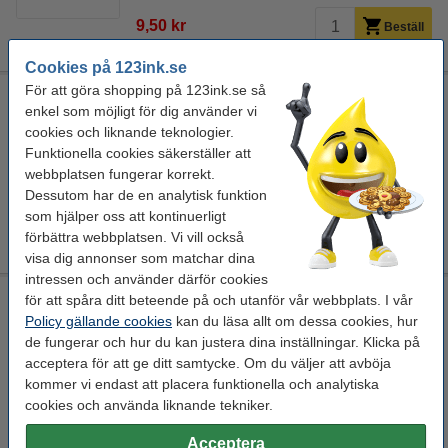
9,50 kr
Beställ
Cookies på 123ink.se
För att göra shopping på 123ink.se så
Kulspetspenna | Pentel iZee BX470 | ljusblå
enkel som möjligt för dig använder vi
Pentel
ljusblå
ljusblå
1 st
cookies och liknande teknologier.
Funktionella cookies säkerställer att
Se specifikationerna och beskrivningen
webbplatsen fungerar korrekt.
EU-lager
Dessutom har de en analytisk funktion
som hjälper oss att kontinuerligt
9,50 kr
Beställ
förbättra webbplatsen. Vi vill också
visa dig annonser som matchar dina
intressen och använder därför cookies
Kulspetspenna | Pentel iZee BX470 | violett
för att spåra ditt beteende på och utanför vår webbplats. I vår
Policy gällande cookies
kan du läsa allt om dessa cookies, hur
Pentel
violett
violett
1 st
de fungerar och hur du kan justera dina inställningar. Klicka på
acceptera för att ge ditt samtycke. Om du väljer att avböja
Se specifikationerna och beskrivningen
kommer vi endast att placera funktionella och analytiska
EU-lager
cookies och använda liknande tekniker.
9,50 kr
Beställ
Acceptera