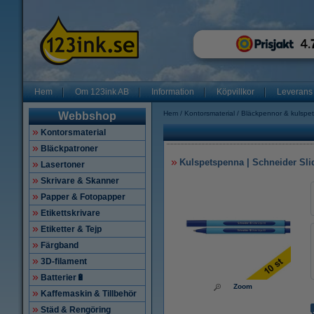
Hem
Om 123ink AB
Information
Köpvillkor
Leverans
Hem
Kontorsmaterial
Bläckpennor & kulspe
Webbshop
Kontorsmaterial
Bläckpatroner
Kulspetspenna | Schneider Slid
Lasertoner
Skrivare & Skanner
Papper & Fotopapper
Etikettskrivare
Etiketter & Tejp
Färgband
3D-filament
Batterier🔋
Zoom
Kaffemaskin & Tillbehör
Städ & Rengöring