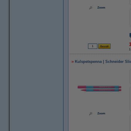
Zoom
1
Kulspetspenna | Schneider Sli
Zoom