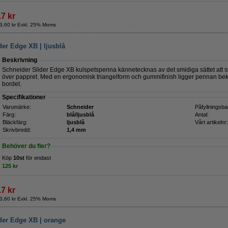
17 kr
3,60 kr Exkl. 25% Moms
er Edge XB | ljusblå
Beskrivning
Schneider Slider Edge XB kulspetspenna kännetecknas av det smidiga sättet att s
över pappret. Med en ergonomisk triangelform och gummifinish ligger pennan bekv
bordet.
Specifikationer
Varumärke:
Schneider
Påfyllningsba
Färg:
blå/ljusblå
Antal:
Bläckfärg:
ljusblå
Vårt artikelnr:
Skrivbredd:
1,4 mm
Behöver du fler?
Köp
10st
för endast
125 kr
17 kr
3,60 kr Exkl. 25% Moms
der Edge XB | orange