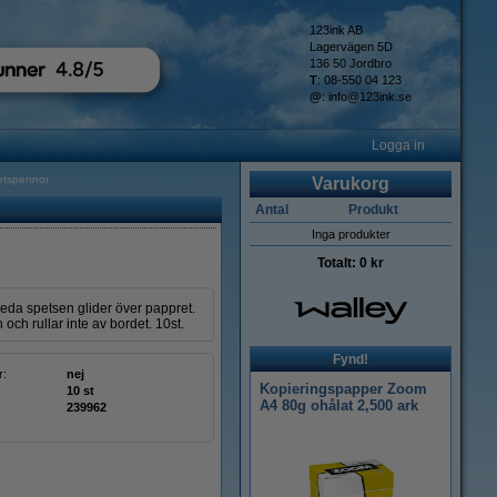
123ink AB
Lagervägen 5D
136 50 Jordbro
T
: 08-550 04 123
@
:
info@123ink.se
Logga in
etspennor
Varukorg
Antal
Produkt
Inga produkter
Totalt:
0 kr
eda spetsen glider över pappret.
h rullar inte av bordet. 10st.
Fynd!
r:
nej
Kopieringspapper Zoom
10 st
A4 80g ohålat 2,500 ark
239962