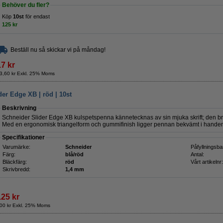
Behöver du fler?
Köp
10st
för endast
125 kr
Beställ nu så skickar vi på måndag!
17 kr
3,60 kr Exkl. 25% Moms
er Edge XB | röd | 10st
Beskrivning
Schneider Slider Edge XB kulspetspenna kännetecknas av sin mjuka skrift; den br
Med en ergonomisk triangelform och gummifinish ligger pennan bekvämt i handen oc
Specifikationer
Varumärke:
Schneider
Påfyllningsba
Färg:
blå/röd
Antal:
Bläckfärg:
röd
Vårt artikelnr:
Skrivbredd:
1,4 mm
125 kr
00 kr Exkl. 25% Moms