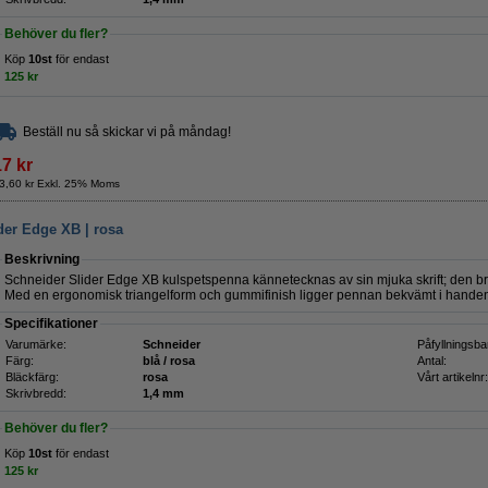
Behöver du fler?
Köp
10st
för endast
125 kr
Beställ nu så skickar vi på måndag!
17 kr
3,60 kr Exkl. 25% Moms
der Edge XB | rosa
Beskrivning
Schneider Slider Edge XB kulspetspenna kännetecknas av sin mjuka skrift; den br
Med en ergonomisk triangelform och gummifinish ligger pennan bekvämt i handen o
Specifikationer
Varumärke:
Schneider
Påfyllningsba
Färg:
blå / rosa
Antal:
Bläckfärg:
rosa
Vårt artikelnr:
Skrivbredd:
1,4 mm
Behöver du fler?
Köp
10st
för endast
125 kr