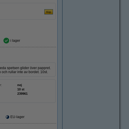
i lager
eda spetsen glider över pappret.
h rullar inte av bordet. 10st.
r:
nej
10 st
239961
EU-lager