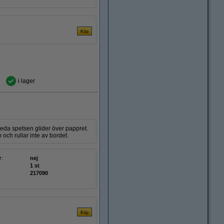
i lager
eda spetsen glider över pappret.
ch rullar inte av bordet.
r:
nej
1 st
217090