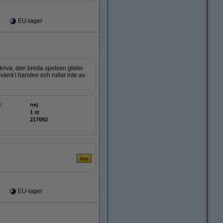
EU-lager
kriva; den breda spetsen glider
ämt i handen och rullar inte av
r:
nej
1 st
217092
EU-lager