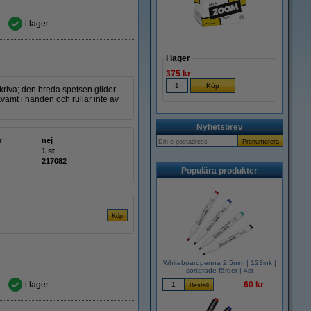
i lager
i lager
375 kr
kriva; den breda spetsen glider
ämt i handen och rullar inte av
Nyhetsbrev
r:
nej
1 st
217082
Populära produkter
Whiteboardpenna 2.5mm | 123ink |
sorterade färger | 4st
i lager
60 kr