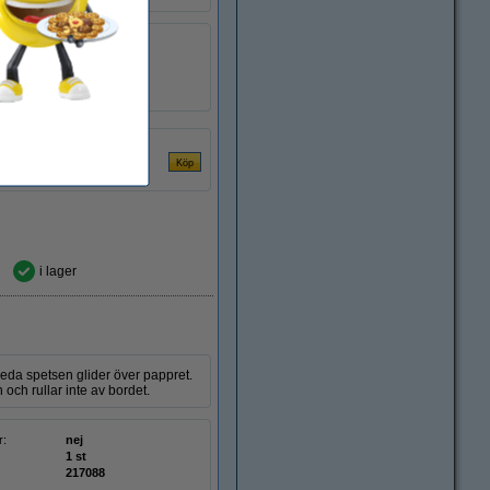
r:
nej
1 st
217084
i lager
eda spetsen glider över pappret.
ch rullar inte av bordet.
r:
nej
1 st
217088