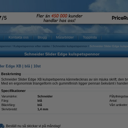
Kontakta oss
Blogg
Målarbilder
Topplista
tspennor
Kulspetspennor efter märke
Schneider kulspetspennor
Schneider Slider Edge kulsp
Schneider Slider Edge kulspetspennor
er Edge XB | blå | 10st
Beskrivning
Schneider Slider Edge XB kulspetspenna kännetecknas av sin mjuka skrift; den br
Med en ergonomisk triangelform och gummifinish ligger pennan bekvämt i handen oc
Specifikationer
Varumärke:
Schneider
Påfyllningsba
Färg:
blå
Antal:
Bläckfärg:
blå
Vårt artikelnr:
Skrivbredd:
1,4 mm
Beställ nu så skickar vi på måndag!