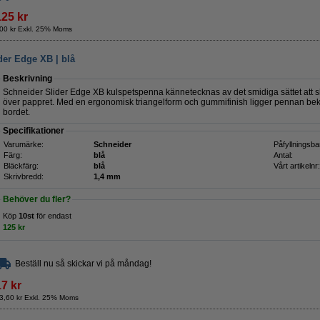
125 kr
00 kr Exkl. 25% Moms
der Edge XB | blå
Beskrivning
Schneider Slider Edge XB kulspetspenna kännetecknas av det smidiga sättet att s
över pappret. Med en ergonomisk triangelform och gummifinish ligger pennan bekv
bordet.
Specifikationer
Varumärke:
Schneider
Påfyllningsba
Färg:
blå
Antal:
Bläckfärg:
blå
Vårt artikelnr:
Skrivbredd:
1,4 mm
Behöver du fler?
Köp
10st
för endast
125 kr
Beställ nu så skickar vi på måndag!
17 kr
3,60 kr Exkl. 25% Moms