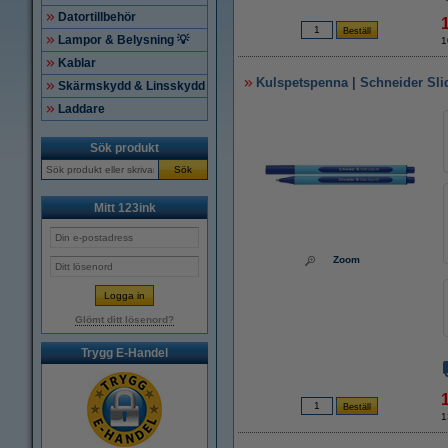
Datortillbehör
Lampor & Belysning 💡
1
Kablar
Kulspetspenna | Schneider Sli
Skärmskydd & Linsskydd
Laddare
Sök produkt
Sök
Mitt 123ink
Zoom
Glömt ditt lösenord?
Trygg E-Handel
1