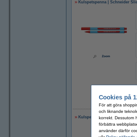
Kulspetspenna | Schneider Sli
Zoom
Cookies på 1
För att göra shoppi
1
och liknande teknol
Kulspetspenna | Schneider Sli
korrekt. Dessutom ha
förbättra webbplats
använder därför coo
vår
Policy gällande