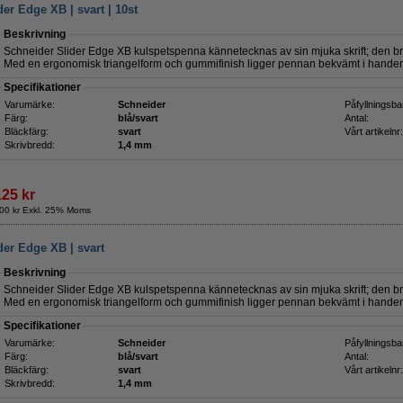
er Edge XB | svart | 10st
Beskrivning
Schneider Slider Edge XB kulspetspenna kännetecknas av sin mjuka skrift; den br
Med en ergonomisk triangelform och gummifinish ligger pennan bekvämt i handen oc
Specifikationer
Varumärke:
Schneider
Påfyllningsba
Färg:
blå/svart
Antal:
Bläckfärg:
svart
Vårt artikelnr:
Skrivbredd:
1,4 mm
125 kr
00 kr Exkl. 25% Moms
der Edge XB | svart
Beskrivning
Schneider Slider Edge XB kulspetspenna kännetecknas av sin mjuka skrift; den br
Med en ergonomisk triangelform och gummifinish ligger pennan bekvämt i handen o
Specifikationer
Varumärke:
Schneider
Påfyllningsba
Färg:
blå/svart
Antal:
Bläckfärg:
svart
Vårt artikelnr:
Skrivbredd:
1,4 mm