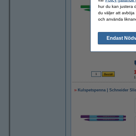
hur du kan justera d
du väljer att avböja
och använda liknand
Zoom
Endast Nöd
1
Kulspetspenna | Schneider Slid