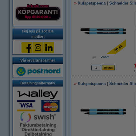
Kulspetspenna | Schneider Slid
Följ oss på sociala
medier!
Zoom
Vår leveranspartner
1
Betalningsalternativ
Kulspetspenna | Schneider Sli