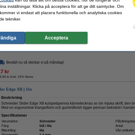
ina inställningar. Klicka på acceptera för att ge ditt samtycke. Om
Specifikationer
 kommer vi endast att placera funktionella och analytiska cookies
Varumärke:
Schneider
Påfyllningsba
Färg:
blå/grön
Antal:
e tekniker.
Bläckfärg:
grön
Vårt artikelnr:
Skrivbredd:
1,4 mm
Behöver du fler?
vändiga
Acceptera
Köp
10st
för endast
125 kr
Beställ nu så skickar vi på måndag!
17 kr
3,60 kr Exkl. 25% Moms
er Edge XB | lila
Beskrivning
Schneider Slider Edge XB kulspetspenna kännetecknas av sin mjuka skrift; den br
Med en ergonomisk triangelform och gummifinish ligger pennan bekvämt i handen o
Specifikationer
Varumärke:
Schneider
Påfyllningsba
Färg:
blå / lila
Antal:
Bläckfärg:
lila
Vårt artikelnr:
Skrivbredd:
1,4 mm