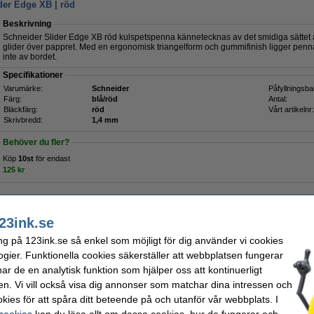
der Edge XB | röd
Beskrivning
Schneider Slider Edge XB röd kulspetspenna kännetecknas av det smidiga sättet a
glider över pappret. Med en ergonomisk triangelform och gummifinish ligger penn
inte av bordet.
Specifikationer
Varumärke:
Schneider
Påfyllningsba
Färg:
blå/röd
Antal:
Bläckfärg:
röd
Vårt artikelnr:
Skrivbredd:
1,4 mm
Behöver du fler?
Köp
10st
för endast
125 kr
Beställ nu så skickar vi på måndag!
23ink.se
17 kr
ng på 123ink.se så enkel som möjligt för dig använder vi cookies
3,60 kr Exkl. 25% Moms
ogier. Funktionella cookies säkerställer att webbplatsen fungerar
der Edge XB | grön
r de en analytisk funktion som hjälper oss att kontinuerligt
en. Vi vill också visa dig annonser som matchar dina intressen och
Beskrivning
kies för att spåra ditt beteende på och utanför vår webbplats. I
Schneider Slider Edge XB kulspetspenna kännetecknas av sin mjuka skrift; den br
Med en ergonomisk triangelform och gummifinish ligger pennan bekvämt i handen o
 cookies
kan du läsa allt om dessa cookies, hur de fungerar och