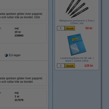
eda spetsen glider över pappret.
h rullar inte av bordet. 10st.
Märkpenna permanent 2.5mm |
123ink | 4st
50 kr
r:
nej
10 st
239960
EU-lager
Lamineringsfickor A4 80 mik. |
blank | 123ink 100st
125 kr
eda spetsen glider över pappret.
ch rullar inte av bordet.
r:
nej
1 st
217078