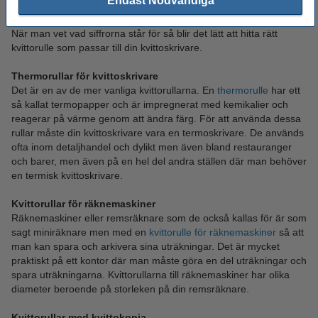
Endast Nödvändiga
millimeter.
När man vet vad siffrorna står för så blir det lätt att hitta rätt
kvittorulle som passar till din kvittoskrivare.
Thermorullar för kvittoskrivare
Det är en av de mer vanliga kvittorullarna. En
thermorulle
har ett
så kallat termopapper och är impregnerat med kemikalier och
reagerar på värme genom att ändra färg. För att använda dessa
rullar måste din kvittoskrivare vara en termoskrivare. De används
ofta inom detaljhandel och dylikt men även bland restauranger
och barer, men även på en hel del andra ställen där man behöver
en termisk kvittoskrivare.
Kvittorullar för räknemaskiner
Räknemaskiner eller remsräknare som de också kallas för är som
sagt miniräknare men med en
kvittorulle för räknemaskiner
så att
man kan spara och arkivera sina uträkningar. Det är mycket
praktiskt på ett kontor där man måste göra en del uträkningar och
spara uträkningarna. Kvittorullarna till räknemaskiner har olika
diameter beroende på storleken på din remsräknare.
Kvittorullar med kvittokopia