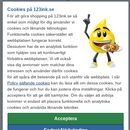
Thermorullar och rullar till räknemaskiner. En del av kvittorullarna
Cookies på 123ink.se
kommer som 5-pack och en del som antingen 50-pack eller 100-
För att göra shopping på 123ink.se så
pack, oavsett så får du våra kvittorullar billigt. Du kan enkelt göra
din beställning, välj din typ av kvittorulle och välj rätt diameter på
enkel som möjligt för dig använder vi
rullen, därefter är det bara att göra din beställning och inom
cookies och liknande teknologier.
några dagar så har ni era nya kvittorullar!
Funktionella cookies säkerställer att
webbplatsen fungerar korrekt.
Välj rätt storlek på kvittorullen
Dessutom har de en analytisk funktion
Det kan vara lite krångligt att välja rätt kvittorulle om du aldrig har
som hjälper oss att kontinuerligt
gjort det förut. Men det är egentligen inte så krångligt om man
förbättra webbplatsen. Vi vill också
bara vet vad man ska leta efter. Många av kvittoskrivarna har
visa dig annonser som matchar dina
olika storlekar för sina kassarullar och för att hitta den med rätt
intressen och använder därför cookies
diameter. Vi ska förklara vad alla siffrorna betyder så att det blir
för att spåra ditt beteende på och utanför vår webbplats. I vår
lätt för dig att beställa just rätt Kvittorulle.
Policy gällande cookies
kan du läsa allt om dessa cookies, hur
de fungerar och hur du kan justera dina inställningar. Klicka på
Vi visar med ett exempel:
acceptera för att ge ditt samtycke. Om du väljer att avböja
Det står t.ex. 57x40x12 mm och vi tar siffrorna och ändrar till
kommer vi endast att placera funktionella och analytiska
bokstäver AxBxC
cookies och använda liknande tekniker.
A)
Den första siffran visar bredden på kvittorullen i millimeter.
Acceptera
B)
Den andra siffran visar diametern på hela rullen i millimeter.
C)
Den tredje siffran visar diametern på kärnan eller hylsan i