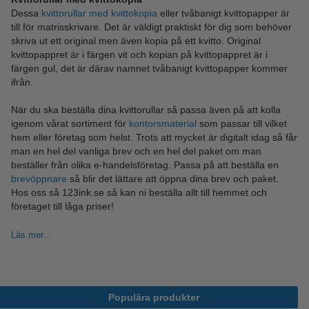
Dessa
kvittorullar med kvittokopia
eller tvåbanigt kvittopapper är
till för matrisskrivare. Det är väldigt praktiskt för dig som behöver
skriva ut ett original men även kopia på ett kvitto. Original
kvittopappret är i färgen vit och kopian på kvittopappret är i
färgen gul, det är därav namnet tvåbanigt kvittopapper kommer
ifrån.
När du ska beställa dina kvittorullar så passa även på att kolla
igenom vårat sortiment för
kontorsmaterial
som passar till vilket
hem eller företag som helst. Trots att mycket är digitalt idag så får
man en hel del vanliga brev och en hel del paket om man
beställer från olika e-handelsföretag. Passa på att beställa en
brevöppnare
så blir det lättare att öppna dina brev och paket.
Hos oss så 123ink.se så kan ni beställa allt till hemmet och
företaget till låga priser!
Läs mer...
Populära produkter