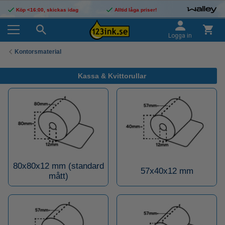
Köp <16:00, skickas idag
Alltid låga priser!
Logga in
Kontorsmaterial
Kassa & Kvittorullar
80x80x12 mm (standard
57x40x12 mm
mått)