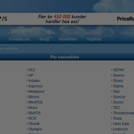
Kontakta oss
Blogg
Målarbilder
Topplista
Per varumärke
Per varumärke
FEC
SEPAY
HP
Sewoo
Indatec
Sharp
Ingenico
Sigma
Metapace
Star
Micros
SumUp
MiniPOS
Sunso
Mons
TEC
MyPOS
Thuisbezorg
NCR
Towa
Olivetti
Uber Eats
Olympia
Unitouch