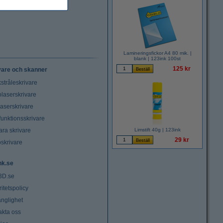
Lamineringsfickor A4 80 mik. |
blank | 123ink 100st
125 kr
vare och skanner
stråleskrivare
laserskrivare
laserskrivare
funktionsskrivare
ara skrivare
Limstift 40g | 123ink
29 kr
oskrivare
nk.se
3D.se
ritetspolicy
änglighet
akta oss