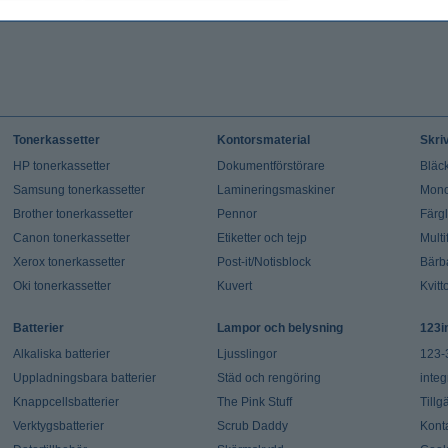
Tonerkassetter
Kontorsmaterial
Skri
HP tonerkassetter
Dokumentförstörare
Bläck
Samsung tonerkassetter
Lamineringsmaskiner
Mono
Brother tonerkassetter
Pennor
Färg
Canon tonerkassetter
Etiketter och tejp
Multi
Xerox tonerkassetter
Post-it/Notisblock
Bärb
Oki tonerkassetter
Kuvert
Kvitt
Batterier
Lampor och belysning
123i
Alkaliska batterier
Ljusslingor
123-
Uppladningsbara batterier
Städ och rengöring
integ
Knappcellsbatterier
The Pink Stuff
Tillg
Verktygsbatterier
Scrub Daddy
Kont