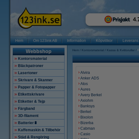
Hem
Om 123ink AB
Information
Köpvillkor
Leverans
Hem
Kontorsmaterial
Kassa & Kvittorullar
Webbshop
Kontorsmaterial
Bläckpatroner
Alvira
Lasertoner
Anker ADS
Skrivare & Skanner
Atos
Papper & Fotopapper
Aures
Etikettskrivare
Avery Berkel
Axiohm
Etiketter & Tejp
Banksys
Färgband
Berkel
3D-filament
Bixolon
Batterier🔋
Bizerba
Cabman
Kaffemaskin & Tillbehör
Casio
Städ & Rengöring