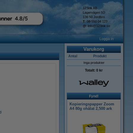
123ink AB
Lagervägen 5D
136 50 Jordbro
T
: 08-550 04 123
@
:
info@123ink.se
Logga in
Varukorg
Antal
Produkt
Inga produkter
Totalt:
0 kr
Fynd!
Kopieringspapper Zoom
A4 80g ohålat 2,500 ark
d