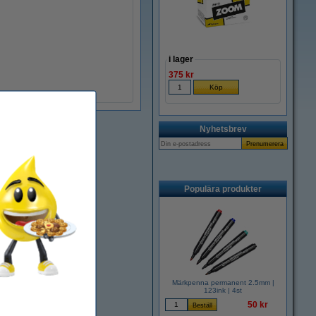
i lager
375 kr
Nyhetsbrev
Populära produkter
Märkpenna permanent 2.5mm |
123ink | 4st
50 kr