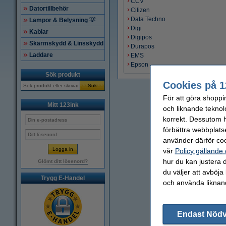
CCV
Datortillbehör
Citizen
Data Techno
Lampor & Belysning 💡
Digi
Kablar
Digipos
Skärmskydd & Linsskydd
Durapos
Laddare
EMS
Epson
Sök produkt
Cookies på 1
Sök
För att göra shoppi
Mitt 123ink
och liknande teknol
korrekt. Dessutom ha
förbättra webbplats
använder därför coo
vår
Policy gällande
hur du kan justera d
Glömt ditt lösenord?
du väljer att avböja
Trygg E-Handel
och använda liknand
Endast Nöd