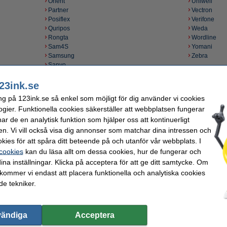
Orient
Uniwell
Partner
Vectron
Posiflex
Verifone
Quripos
Weda
Rongta
Wordline
Sam4S
Yomani
Samsung
Zebra
Sanyo
23ink.se
ng på 123ink.se så enkel som möjligt för dig använder vi cookies
ogier. Funktionella cookies säkerställer att webbplatsen fungerar
r de en analytisk funktion som hjälper oss att kontinuerligt
en. Vi vill också visa dig annonser som matchar dina intressen och
kies för att spåra ditt beteende på och utanför vår webbplats. I
 cookies
kan du läsa allt om dessa cookies, hur de fungerar och
ina inställningar. Klicka på acceptera för att ge ditt samtycke. Om
 kommer vi endast att placera funktionella och analytiska cookies
e tekniker.
vändiga
Acceptera