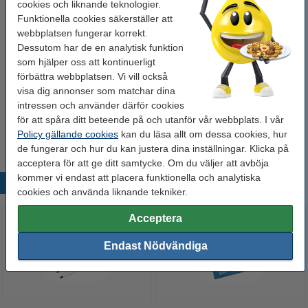
cookies och liknande teknologier.
Funktionella cookies säkerställer att
1 900 kr
Beställ
webbplatsen fungerar korrekt.
Dessutom har de en analytisk funktion
som hjälper oss att kontinuerligt
Glöm inte att beställa!
förbättra webbplatsen. Vi vill också
Pappersspjut | 123ink | svart
visa dig annonser som matchar dina
59 kr
intressen och använder därför cookies
Penna med förfalskningsdetektor | 123ink
för att spåra ditt beteende på och utanför vår webbplats. I vår
35 kr
Policy gällande cookies
kan du läsa allt om dessa cookies, hur
de fungerar och hur du kan justera dina inställningar. Klicka på
acceptera för att ge ditt samtycke. Om du väljer att avböja
kommer vi endast att placera funktionella och analytiska
Populära produkter
cookies och använda liknande tekniker.
Acceptera
Endast Nödvändiga