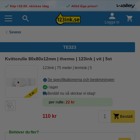
Köp <16:00, skickas idag
Alltid låga priser!
Logga in
Sewoo
TE323
Kvittorulle 80x80x12mm | thermo | 123ink | vit | 5st
123ink
75 meter
termisk
5
Se specifikationerna och beskrivningen
i lager
Beställ nu så skickar vi idag!
per rulle
22 kr
110 kr
Beställ
Behöver du fler?