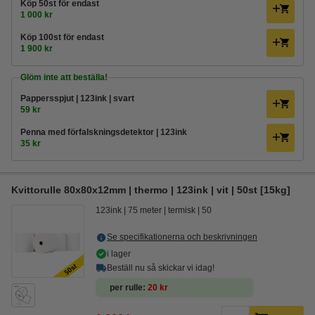
Köp
50st
för endast
1 000 kr
Köp
100st
för endast
1 900 kr
Glöm inte att beställa!
Pappersspjut | 123ink | svart
59 kr
Penna med förfalskningsdetektor | 123ink
35 kr
Kvittorulle 80x80x12mm | thermo | 123ink | vit | 50st [15kg]
123ink
75 meter
termisk
50
Se specifikationerna och beskrivningen
i lager
Beställ nu så skickar vi idag!
per rulle
20 kr