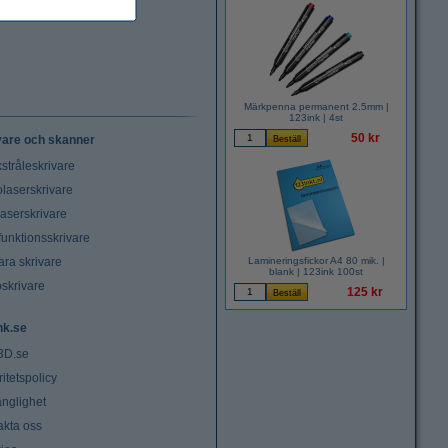
Märkpenna permanent 2.5mm |
123ink | 4st
50 kr
vare och skanner
stråleskrivare
laserskrivare
laserskrivare
funktionsskrivare
ara skrivare
Lamineringsfickor A4 80 mik. |
blank | 123ink 100st
oskrivare
125 kr
nk.se
3D.se
ritetspolicy
änglighet
akta oss