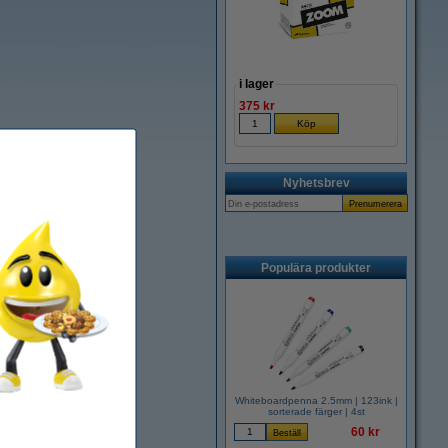
i lager
375 kr
Nyhetsbrev
Populära produkter
Whiteboardpenna 2.5mm | 123ink |
sorterade färger | 4st
60 kr