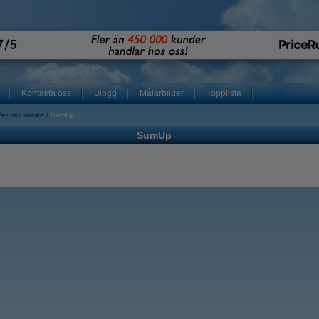
Kontakta oss
Blogg
Målarbilder
Topplista
Per varumärke
SumUp
SumUp