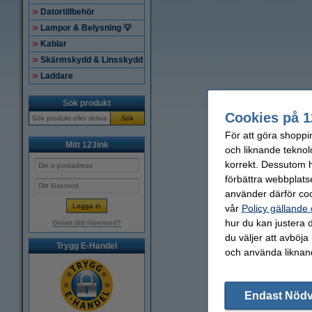
Datortillbehör
Lampor & Belysning 💡
Kablar
Skärmskydd & Linsskydd
Laddare
Sök produkt
Cookies på 1
Sök
För att göra shoppi
Mitt 123ink
och liknande teknol
korrekt. Dessutom ha
förbättra webbplats
använder därför coo
vår
Policy gällande
hur du kan justera d
Glömt ditt lösenord?
du väljer att avböja
Trygg E-Handel
och använda liknand
Endast Nöd