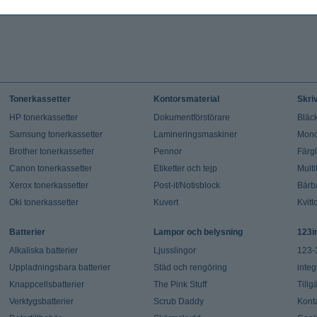
Tonerkassetter
Kontorsmaterial
Skri
HP tonerkassetter
Dokumentförstörare
Bläck
Samsung tonerkassetter
Lamineringsmaskiner
Mono
Brother tonerkassetter
Pennor
Färg
Canon tonerkassetter
Etiketter och tejp
Multi
Xerox tonerkassetter
Post-it/Notisblock
Bärb
Oki tonerkassetter
Kuvert
Kvitt
Batterier
Lampor och belysning
123i
Alkaliska batterier
Ljusslingor
123-
Uppladningsbara batterier
Städ och rengöring
integ
Knappcellsbatterier
The Pink Stuff
Tillg
Verktygsbatterier
Scrub Daddy
Kont