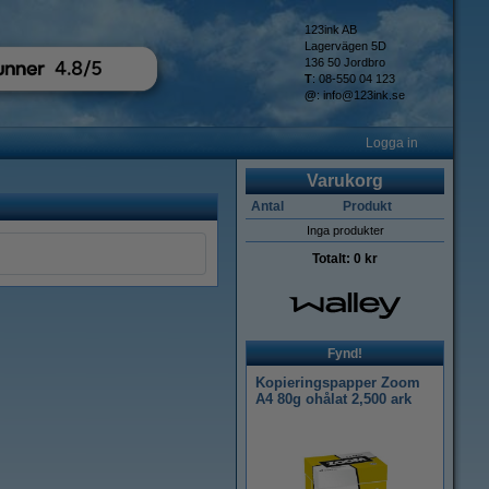
123ink AB
Lagervägen 5D
136 50 Jordbro
T
: 08-550 04 123
@
:
info@123ink.se
Logga in
Varukorg
Antal
Produkt
Inga produkter
Totalt:
0 kr
Fynd!
Kopieringspapper Zoom
A4 80g ohålat 2,500 ark