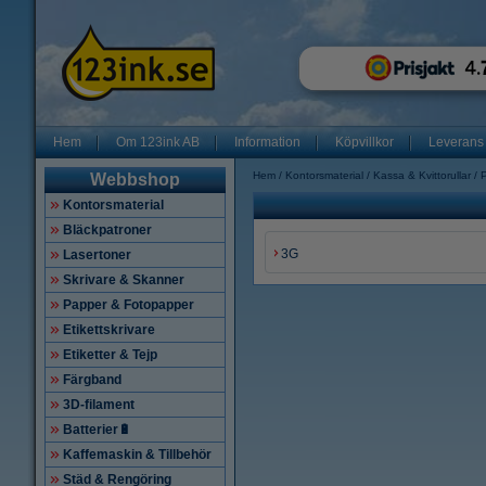
Hem
Om 123ink AB
Information
Köpvillkor
Leverans
Hem
Kontorsmaterial
Kassa & Kvittorullar
Webbshop
Kontorsmaterial
Bläckpatroner
3G
Lasertoner
Skrivare & Skanner
Papper & Fotopapper
Etikettskrivare
Etiketter & Tejp
Färgband
3D-filament
Batterier🔋
Kaffemaskin & Tillbehör
Städ & Rengöring