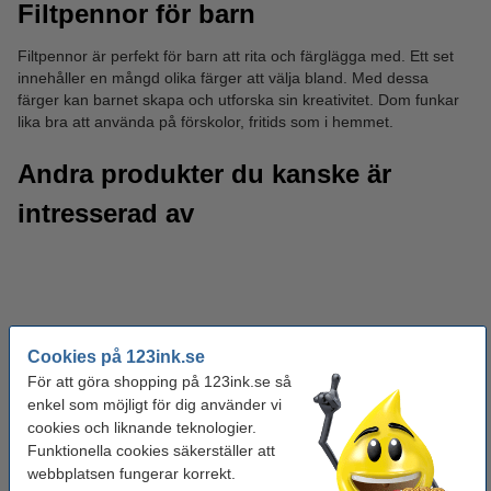
Filtpennor för barn
Filtpennor är perfekt för barn att rita och färglägga med. Ett set
innehåller en mångd olika färger att välja bland. Med dessa
färger kan barnet skapa och utforska sin kreativitet. Dom funkar
lika bra att använda på förskolor, fritids som i hemmet.
Andra produkter du kanske är
intresserad av
Cookies på 123ink.se
För att göra shopping på 123ink.se så
enkel som möjligt för dig använder vi
cookies och liknande teknologier.
Funktionella cookies säkerställer att
webbplatsen fungerar korrekt.