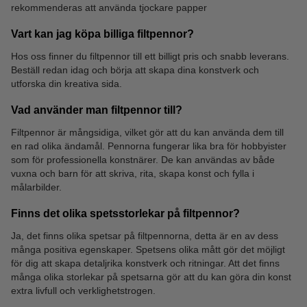
rekommenderas att använda tjockare papper
Vart kan jag köpa billiga filtpennor?
Hos oss finner du filtpennor till ett billigt pris och snabb leverans.
Beställ redan idag och börja att skapa dina konstverk och
utforska din kreativa sida.
Vad använder man filtpennor till?
Filtpennor är mångsidiga, vilket gör att du kan använda dem till
en rad olika ändamål. Pennorna fungerar lika bra för hobbyister
som för professionella konstnärer. De kan användas av både
vuxna och barn för att skriva, rita, skapa konst och fylla i
målarbilder.
Finns det olika spetsstorlekar på filtpennor?
Ja, det finns olika spetsar på filtpennorna, detta är en av dess
många positiva egenskaper. Spetsens olika mått gör det möjligt
för dig att skapa detaljrika konstverk och ritningar. Att det finns
många olika storlekar på spetsarna gör att du kan göra din konst
extra livfull och verklighetstrogen.