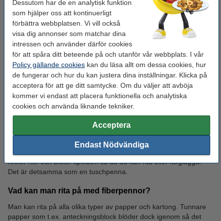
Dessutom har de en analytisk funktion
som hjälper oss att kontinuerligt
förbättra webbplatsen. Vi vill också
visa dig annonser som matchar dina
intressen och använder därför cookies
för att spåra ditt beteende på och utanför vår webbplats. I vår
Policy gällande cookies
kan du läsa allt om dessa cookies, hur
Fineliner pennor
Kalligrafipennor
de fungerar och hur du kan justera dina inställningar. Klicka på
acceptera för att ge ditt samtycke. Om du väljer att avböja
kommer vi endast att placera funktionella och analytiska
cookies och använda liknande tekniker.
Vanliga frågor om filtpennor
Acceptera
Vad är fiberpennor?
Endast Nödvändiga
Fiberpennor är pennor med en filtspets. Behållaren med färg
rinner ner och blöter spetsen så att du kan rita eller färglägga.
Paint markers
Kopieringspapper
Det är detsamma som en tuschpenna.
Vad kan man rita på med fiberpennor?
Man kan rita på alla olika typer av papper och kartong. Tunnare
papper som t.ex. anteckningsblock blöder dock igenom så det