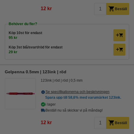
12 kr
Beställ
Behöver du fler?
Köp
10st
för endast
95 kr
Köp
3st blå/svart/röd
för endast
29 kr
Gelpenna 0.5mm | 123ink | röd
123ink
röd
röd
0,5 mm
Se specifikationerna och beskrivningen
Spara upp till
58,6%
med varumärket 123ink.
i lager
Beställ nu så skickar vi på måndag!
12 kr
Beställ