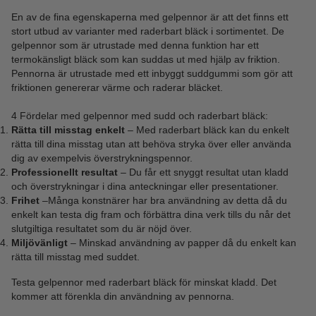
En av de fina egenskaperna med gelpennor är att det finns ett
stort utbud av varianter med raderbart bläck i sortimentet. De
gelpennor som är utrustade med denna funktion har ett
termokänsligt bläck som kan suddas ut med hjälp av friktion.
Pennorna är utrustade med ett inbyggt suddgummi som gör att
friktionen genererar värme och raderar bläcket.
4 Fördelar med gelpennor med sudd och raderbart bläck:
Rätta till misstag enkelt
– Med raderbart bläck kan du enkelt
rätta till dina misstag utan att behöva stryka över eller använda
dig av exempelvis överstrykningspennor.
Professionellt resultat
– Du får ett snyggt resultat utan kladd
och överstrykningar i dina anteckningar eller presentationer.
Frihet
–Många konstnärer har bra användning av detta då du
enkelt kan testa dig fram och förbättra dina verk tills du når det
slutgiltiga resultatet som du är nöjd över.
Miljövänligt
– Minskad användning av papper då du enkelt kan
rätta till misstag med suddet.
Testa gelpennor med raderbart bläck för minskat kladd. Det
kommer att förenkla din användning av pennorna.