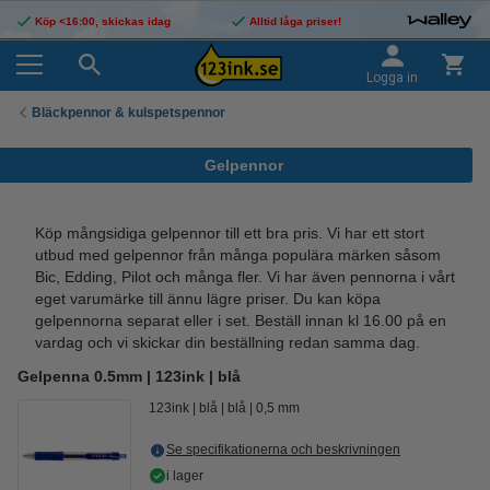
Köp <16:00, skickas idag
Alltid låga priser!
Logga in
Bläckpennor & kulspetspennor
Gelpennor
Köp mångsidiga gelpennor till ett bra pris. Vi har ett stort
utbud med gelpennor från många populära märken såsom
Bic, Edding, Pilot och många fler. Vi har även pennorna i vårt
eget varumärke till ännu lägre priser. Du kan köpa
gelpennorna separat eller i set. Beställ innan kl 16.00 på en
vardag och vi skickar din beställning redan samma dag.
Gelpenna 0.5mm | 123ink | blå
123ink
blå
blå
0,5 mm
Se specifikationerna och beskrivningen
i lager