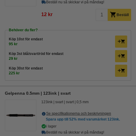
Beställ nu så skickar vi på måndag!
12 kr
Beställ
Behöver du fler?
Köp
10st
för endast
95 kr
Köp
3st blå/svart/röd
för endast
29 kr
Köp
30st
för endast
225 kr
Gelpenna 0.5mm | 123ink | svart
123ink
svart
svart
0,5 mm
Se specifikationerna och beskrivningen
Spara upp till
52%
med varumärket 123ink.
i lager
Beställ nu så skickar vi på måndag!