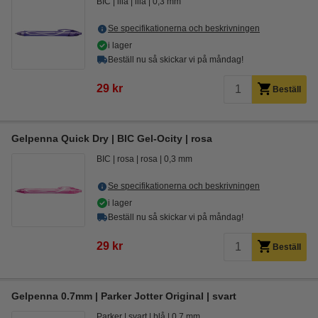
BIC
lila
lila
0,3 mm
Se specifikationerna och beskrivningen
i lager
Beställ nu så skickar vi på måndag!
29 kr
Beställ
Gelpenna Quick Dry | BIC Gel-Ocity | rosa
BIC
rosa
rosa
0,3 mm
Se specifikationerna och beskrivningen
i lager
Beställ nu så skickar vi på måndag!
29 kr
Beställ
Gelpenna 0.7mm | Parker Jotter Original | svart
Parker
svart
blå
0,7 mm