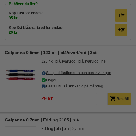
Behöver du fler?
Köp
10st
för endast
95 kr
Köp
3st blå/svart/röd
för endast
29 kr
Gelpenna 0.5mm | 123ink | blå/svart/röd | 3st
123ink
blå/svart/röd
blå/svart/röd
nej
Se specifikationerna och beskrivningen
i lager
Beställ nu så skickar vi på måndag!
29 kr
Beställ
Gelpenna 0.7mm | Edding 2185 | blå
Edding
blå
blå
0,7 mm