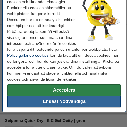
cookies och liknande teknologier.
Funktionella cookies säkerställer att
Gelpenna 0.5mm | 123ink | blå
12 kr
webbplatsen fungerar korrekt.
Dessutom har de en analytisk funktion
som hjälper oss att kontinuerligt
Gelpenna Quick Dry | BIC Gel-Ocity | röd
förbättra webbplatsen. Vi vill också
visa dig annonser som matchar dina
BIC
röd
röd
0,3 mm
intressen och använder därför cookies
för att spåra ditt beteende på och utanför vår webbplats. I vår
Se specifikationerna och beskrivningen
Policy gällande cookies
kan du läsa allt om dessa cookies, hur
i lager
de fungerar och hur du kan justera dina inställningar. Klicka på
Beställ nu så skickar vi på måndag!
acceptera för att ge ditt samtycke. Om du väljer att avböja
kommer vi endast att placera funktionella och analytiska
29 kr
Beställ
cookies och använda liknande tekniker.
Spara med varumärket 123ink!
Acceptera
Gelpenna 0.5mm | 123ink | röd
Endast Nödvändiga
12 kr
Gelpenna Quick Dry | BIC Gel-Ocity | grön