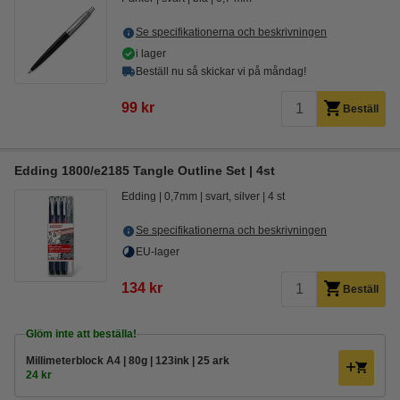
Se specifikationerna och beskrivningen
i lager
Beställ nu så skickar vi på måndag!
99 kr
Beställ
Edding 1800/e2185 Tangle Outline Set | 4st
Edding
0,7mm
svart, silver
4 st
Se specifikationerna och beskrivningen
EU-lager
134 kr
Beställ
Glöm inte att beställa!
Millimeterblock A4 | 80g | 123ink | 25 ark
24 kr