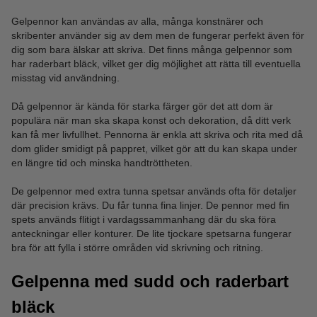
Gelpennor kan användas av alla, många konstnärer och
skribenter använder sig av dem men de fungerar perfekt även för
dig som bara älskar att skriva. Det finns många gelpennor som
har raderbart bläck, vilket ger dig möjlighet att rätta till eventuella
misstag vid användning.
Då gelpennor är kända för starka färger gör det att dom är
populära när man ska skapa konst och dekoration, då ditt verk
kan få mer livfullhet. Pennorna är enkla att skriva och rita med då
dom glider smidigt på pappret, vilket gör att du kan skapa under
en längre tid och minska handtröttheten.
De gelpennor med extra tunna spetsar används ofta för detaljer
där precision krävs. Du får tunna fina linjer. De pennor med fin
spets används flitigt i vardagssammanhang där du ska föra
anteckningar eller konturer. De lite tjockare spetsarna fungerar
bra för att fylla i större områden vid skrivning och ritning.
Gelpenna med sudd och raderbart
bläck