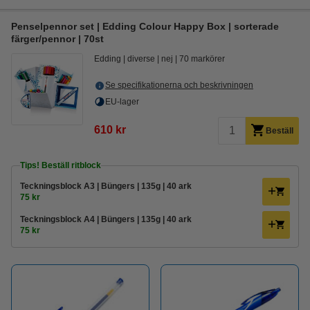
Penselpennor set | Edding Colour Happy Box | sorterade
färger/pennor | 70st
Edding
diverse
nej
70 markörer
Se specifikationerna och beskrivningen
EU-lager
610 kr
Beställ
Tips! Beställ ritblock
Teckningsblock A3 | Büngers | 135g | 40 ark
75 kr
Teckningsblock A4 | Büngers | 135g | 40 ark
75 kr