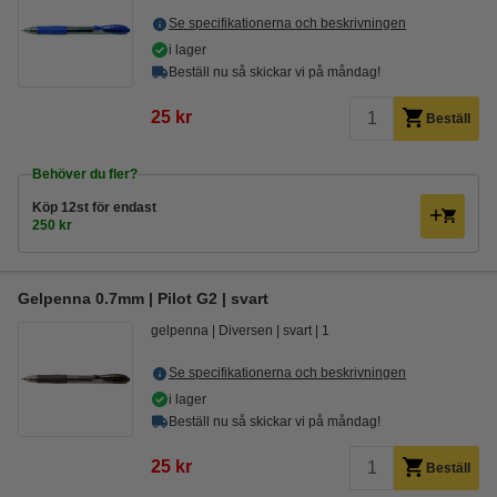
Se specifikationerna och beskrivningen
i lager
Beställ nu så skickar vi på måndag!
25 kr
Beställ
Behöver du fler?
Köp
12st
för endast
250 kr
Gelpenna 0.7mm | Pilot G2 | svart
gelpenna
Diversen
svart
1
Se specifikationerna och beskrivningen
i lager
Beställ nu så skickar vi på måndag!
25 kr
Beställ