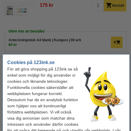
175 kr
Beställ
Glöm inte att beställa!
Anteckningsbok A4 blank | Kangaro | 80 ark
60 kr
Cookies på 123ink.se
Lettering set II | Faber-Castell Pitt Artist Pens | 6st
För att göra shopping på 123ink.se så
Faber-Castell
diverse
6 st
0,3mm / borste
enkel som möjligt för dig använder vi
cookies och liknande teknologier.
Se specifikationerna och beskrivningen
Funktionella cookies säkerställer att
EU-lager
webbplatsen fungerar korrekt.
Dessutom har de en analytisk funktion
175 kr
Beställ
som hjälper oss att kontinuerligt
förbättra webbplatsen. Vi vill också
visa dig annonser som matchar dina
intressen och använder därför cookies
Glöm inte att beställa!
för att spåra ditt beteende på och utanför vår webbplats. I vår