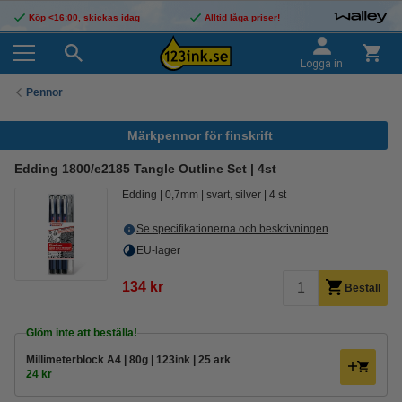
Köp <16:00, skickas idag
Alltid låga priser!
Logga in
Pennor
Märkpennor för finskrift
Edding 1800/e2185 Tangle Outline Set | 4st
Edding
0,7mm
svart, silver
4 st
Se specifikationerna och beskrivningen
EU-lager
134 kr
Beställ
Glöm inte att beställa!
Millimeterblock A4 | 80g | 123ink | 25 ark
24 kr