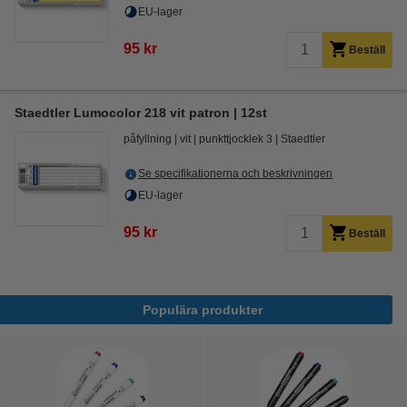
EU-lager
95 kr
Beställ
Staedtler Lumocolor 218 vit patron | 12st
påfyllning
vit
punkttjocklek 3
Staedtler
Se specifikationerna och beskrivningen
EU-lager
95 kr
Beställ
Populära produkter