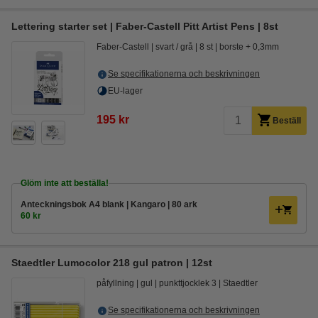
Lettering starter set | Faber-Castell Pitt Artist Pens | 8st
Faber-Castell
svart / grå
8 st
borste + 0,3mm
Se specifikationerna och beskrivningen
EU-lager
195 kr
Beställ
Glöm inte att beställa!
Anteckningsbok A4 blank | Kangaro | 80 ark
60 kr
Staedtler Lumocolor 218 gul patron | 12st
påfyllning
gul
punkttjocklek 3
Staedtler
Se specifikationerna och beskrivningen