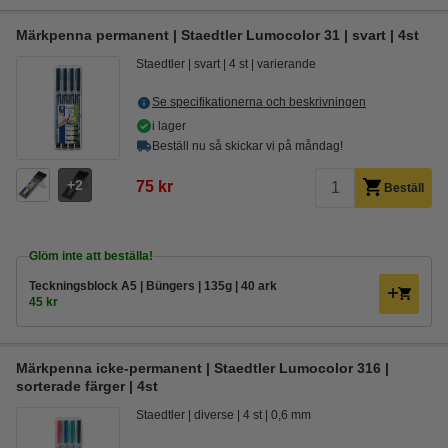
Märkpenna permanent | Staedtler Lumocolor 31 | svart | 4st
Staedtler
svart
4 st
varierande
Se specifikationerna och beskrivningen
i lager
Beställ nu så skickar vi på måndag!
2
75 kr
Beställ
Glöm inte att beställa!
Teckningsblock A5 | Büngers | 135g | 40 ark
45 kr
Märkpenna icke-permanent | Staedtler Lumocolor 316 |
sorterade färger | 4st
Staedtler
diverse
4 st
0,6 mm