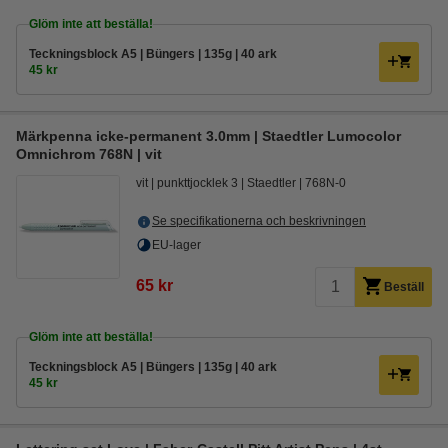
Glöm inte att beställa!
Teckningsblock A5 | Büngers | 135g | 40 ark
45 kr
Märkpenna icke-permanent 3.0mm | Staedtler Lumocolor
Omnichrom 768N | vit
vit
punkttjocklek 3
Staedtler
768N-0
Se specifikationerna och beskrivningen
EU-lager
65 kr
Beställ
Glöm inte att beställa!
Teckningsblock A5 | Büngers | 135g | 40 ark
45 kr