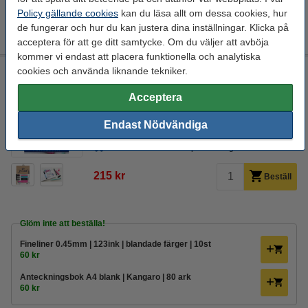
Policy gällande cookies
kan du läsa allt om dessa cookies, hur
Anteckningsbok A4 blank | Kangaro | 80 ark
60 kr
de fungerar och hur du kan justera dina inställningar. Klicka på
acceptera för att ge ditt samtycke. Om du väljer att avböja
kommer vi endast att placera funktionella och analytiska
cookies och använda liknande tekniker.
Lettering starter set | Faber-Castell bullet journaling | 9st
Faber-Castell
diverse
9 st
journaling set
Acceptera
Se specifikationerna och beskrivningen
Endast Nödvändiga
i lager
Beställ nu så skickar vi på måndag!
215 kr
Beställ
Glöm inte att beställa!
Fineliner 0.45mm | 123ink | blandade färger | 10st
60 kr
Anteckningsbok A4 blank | Kangaro | 80 ark
60 kr