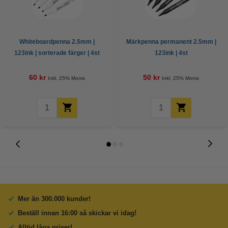
Whiteboardpenna 2.5mm |
Märkpenna permanent 2.5mm |
123ink | sorterade färger | 4st
123ink | 4st
60 kr
50 kr
Inkl. 25% Moms
Inkl. 25% Moms
Mer än 300.000 kunder!
Beställ innan 16:00 så skickar vi idag!
Alltid låga priser!