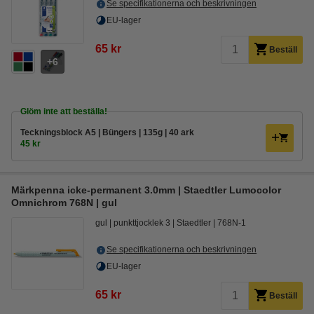
Se specifikationerna och beskrivningen
EU-lager
65 kr
Beställ
6
Glöm inte att beställa!
Teckningsblock A5 | Büngers | 135g | 40 ark
45 kr
Märkpenna icke-permanent 3.0mm | Staedtler Lumocolor
Omnichrom 768N | gul
gul
punkttjocklek 3
Staedtler
768N-1
Se specifikationerna och beskrivningen
EU-lager
65 kr
Beställ