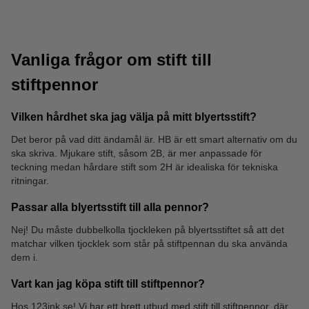
Vanliga frågor om stift till
stiftpennor
Vilken hårdhet ska jag välja på mitt blyertsstift?
Det beror på vad ditt ändamål är. HB är ett smart alternativ om du
Anteckningsblock
Suddgummi
ska skriva. Mjukare stift, såsom 2B, är mer anpassade för
teckning medan hårdare stift som 2H är idealiska för tekniska
ritningar.
Passar alla blyertsstift till alla pennor?
Nej! Du måste dubbelkolla tjockleken på blyertsstiftet så att det
matchar vilken tjocklek som står på stiftpennan du ska använda
dem i.
Vart kan jag köpa stift till stiftpennor?
Hos 123ink.se! Vi har ett brett utbud med stift till stiftpennor, där