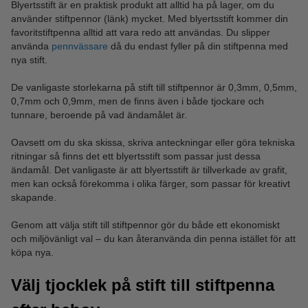
Blyertsstift är en praktisk produkt att alltid ha på lager, om du
använder stiftpennor (länk) mycket. Med blyertsstift kommer din
favoritstiftpenna alltid att vara redo att användas. Du slipper
använda
pennvässare
då du endast fyller på din stiftpenna med
nya stift.
De vanligaste storlekarna på stift till stiftpennor är 0,3mm, 0,5mm,
0,7mm och 0,9mm, men de finns även i både tjockare och
tunnare, beroende på vad ändamålet är.
Oavsett om du ska skissa, skriva anteckningar eller göra tekniska
ritningar så finns det ett blyertsstift som passar just dessa
ändamål. Det vanligaste är att blyertsstift är tillverkade av grafit,
men kan också förekomma i olika färger, som passar för kreativt
skapande.
Genom att välja stift till stiftpennor gör du både ett ekonomiskt
och miljövänligt val – du kan återanvända din penna istället för att
köpa nya.
Välj tjocklek på stift till stiftpenna