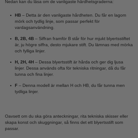
Nedan kan du läsa om de vanligaste hårdhetsgraderna:
HB
– Detta är den vanligaste hårdheten. Du får en lagom
mörk och tydlig linje, som passar perfekt för
vardagsanvändning.
B, 2B, 4B
– Siffran framför B står för hur mjukt blyertsstiftet
är, ju högre siffra, desto mjukare stift. Du lämnas med mörka
och fylliga linjer.
H, 2H, 4H
– Dessa blyertsstift är hårda och ger dig ljusa
linjer. Dessa används ofta för tekniska ritningar, då du får
tunna och fina linjer.
F
– Denna modell är mellan H och HB, du får tunna men
tydliga linjer.
Oavsett om du ska göra anteckningar, rita tekniska skisser eller
skapa konst och skuggningar, så finns det ett blyertsstift som
passar.