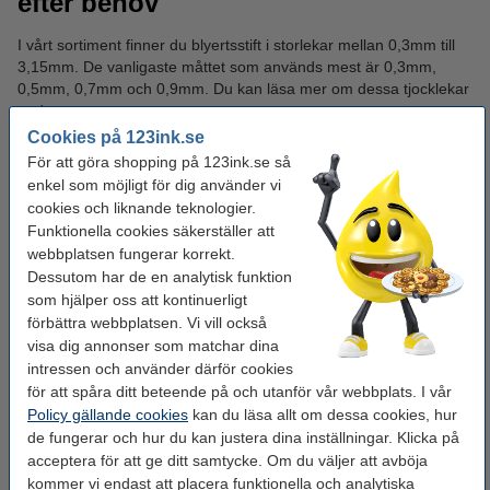
efter behov
I vårt sortiment finner du blyertsstift i storlekar mellan 0,3mm till
3,15mm. De vanligaste måttet som används mest är 0,3mm,
0,5mm, 0,7mm och 0,9mm. Du kan läsa mer om dessa tjocklekar
nedan:
Cookies på 123ink.se
0,3mm
– Med blyertsstift i denna storlek får du supertunna
För att göra shopping på 123ink.se så
linjer som är idealiska för detaljerad ritning och skrift.
enkel som möjligt för dig använder vi
cookies och liknande teknologier.
0,5mm
– Denna modell är standard och mest anpassad för
Funktionella cookies säkerställer att
skrivande.
webbplatsen fungerar korrekt.
Dessutom har de en analytisk funktion
0,7mm
– En något tjockare variant som passar för dig som
som hjälper oss att kontinuerligt
skriver med lite tryck och vill ha mjuka linjer.
förbättra webbplatsen. Vi vill också
0,9mm
- Denna variant är idealisk för exempelvis barn eller
visa dig annonser som matchar dina
dig som vill ha ett tåligt blyertsstift. Den är tålig och går inte
intressen och använder därför cookies
av lätt.
för att spåra ditt beteende på och utanför vår webbplats. I vår
Policy gällande cookies
kan du läsa allt om dessa cookies, hur
de fungerar och hur du kan justera dina inställningar. Klicka på
Dessa är de vanligaste tjocklekarna, men det erbjuds även
acceptera för att ge ditt samtycke. Om du väljer att avböja
tjockare varianter.
kommer vi endast att placera funktionella och analytiska