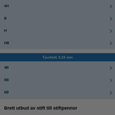
4H
B
H
HB
Tjocklek 3,15 mm
4B
5B
6B
Brett utbud av stift till stiftpennor