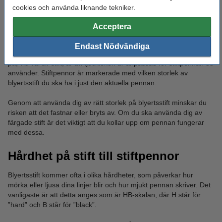
cookies och använda liknande tekniker.
Stift till stiftpennor och dess
Acceptera
kompabilitet
Endast Nödvändiga
De flesta stift är universella och det enda du behöver fokusera
på, vid val av stift, är att tjockleken är anpassad för stiftpennan du
använder. Stiftpennor är markerade med vilken storlek av
blyertsstift du ska ha i just den aktuella pennan.
Genom att använda dig av rätt storlek på blyertsstift minskar du
risken att det fastnar eller bryts av. Om du ska använda dig av
färgade stift är det viktigt att du kollar upp om pennan fungerar
med dessa.
Hårdhet på stift till stiftpennor
Blyertsstift kommer ofta i olika hårdheter, som påverkar hur
mörka eller ljusa dina linjer blir och hur mjukt pennan skriver. Det
vanligaste är att detta anges som är HB-skalan, där H står för
”hard” och B står för ”black”.