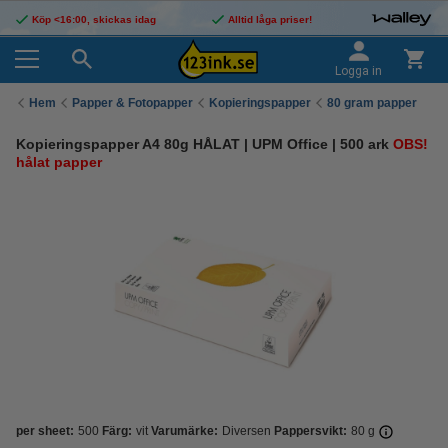
Köp <16:00, skickas idag
Alltid låga priser!
Logga in
Hem
Papper & Fotopapper
Kopieringspapper
80 gram papper
Kopieringspapper A4 80g HÅLAT | UPM Office | 500 ark
OBS!
hålat papper
per sheet:
500
Färg:
vit
Varumärke:
Diversen
Pappersvikt:
80 g