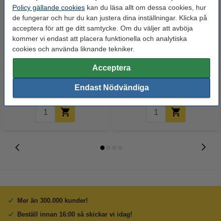
Policy gällande cookies
kan du läsa allt om dessa cookies, hur
de fungerar och hur du kan justera dina inställningar. Klicka på
acceptera för att ge ditt samtycke. Om du väljer att avböja
kommer vi endast att placera funktionella och analytiska
Varumärket 123ink ersätter HP
cookies och använda liknande tekniker.
Rengöringsduk för
44A (CF244A) svart toner
laserskrivare
Acceptera
425 kr
19 kr
Inkl. 25% Moms
Inkl. 25% Moms
Endast Nödvändiga
Mer än 300.000 kunder!
Beställ innan 16:00 så skickar vi idag!