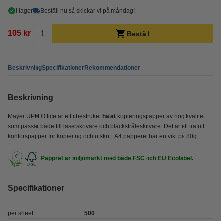
i lager
Beställ nu så skickar vi på måndag!
105 kr
Beställ
Beskrivning
Specifikationer
Rekommendationer
Beskrivning
Mayer UPM Office är ett obestruket
hålat
kopieringspapper av hög kvalitet
som passar både till laserskrivare och bläckstråleskrivare. Det är ett träfritt
kontorspapper för kopiering och utskrift. A4 papperet har en vikt på 80g.
Pappret är miljömärkt med både FSC och EU Ecolabel.
Specifikationer
per sheet:
500