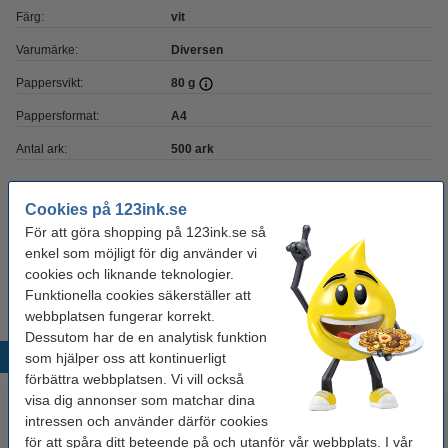
Färg:
vit
Varumärke:
Diversen
Pappersvikt:
80 g
Pappersformat:
A4
Antal ark:
500 ark
Behöver du fler?
Cookies på 123ink.se
För att göra shopping på 123ink.se så
Köp
5 x 500
för endast
enkel som möjligt för dig använder vi
495 kr
cookies och liknande teknologier.
Funktionella cookies säkerställer att
webbplatsen fungerar korrekt.
Dessutom har de en analytisk funktion
Populära produkter
som hjälper oss att kontinuerligt
förbättra webbplatsen. Vi vill också
visa dig annonser som matchar dina
intressen och använder därför cookies
för att spåra ditt beteende på och utanför vår webbplats. I vår