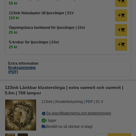
55 kr
123ink Nätadapter till ljusslingor | 31V
110 kr
Öppningsbara buntband för ljusslingor | 10st
25 kr
S-krokar för ljusslingor | 24st
25 kr
Extra information
Bruksanvisning
(PDF)
123ink Länkbar klusterslinga | extra varmvit och varmvit |
5.6m | 768 lampor
123ink
Klusterbelysning
PDF
31 V
Se specifikationerna och beskrivningen
i lager
Beställ nu så skickar vi idag!