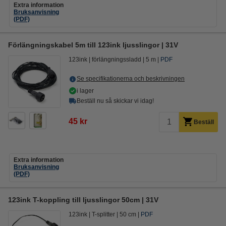
Extra information
Bruksanvisning
(PDF)
Förlängningskabel 5m till 123ink ljusslingor | 31V
123ink
förlängningssladd
5 m
PDF
Se specifikationerna och beskrivningen
i lager
Beställ nu så skickar vi idag!
45 kr
Beställ
Extra information
Bruksanvisning
(PDF)
123ink T-koppling till ljusslingor 50cm | 31V
123ink
T-splitter
50 cm
PDF