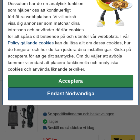
Dessutom har de en analytisk funktion
123ink
Start-adapter
220 - 240 V
PDF
som hjälper oss att kontinuerligt
förbättra webbplatsen. Vi vill också
Se specifikationerna och beskrivningen
visa dig annonser som matchar dina
i lager
intressen och använder därför cookies
Beställ nu så skickar vi idag!
för att spåra ditt beteende på och utanför vår webbplats. I vår
Policy gällande cookies
kan du läsa allt om dessa cookies, hur
95 kr
Beställ
de fungerar och hur du kan justera dina inställningar. Klicka på
acceptera för att ge ditt samtycke. Om du väljer att avböja
kommer vi endast att placera funktionella och analytiska
Extra information
Bruksanvisning
cookies och använda liknande tekniker.
(PDF)
Acceptera
Nätadapter och förlängningskabel till 123ink ljusslinga 10m |
31V
Endast Nödvändiga
123ink
Start-adapter
220 - 240 V
PDF
Se specifikationerna och beskrivningen
i lager
Beställ nu så skickar vi idag!