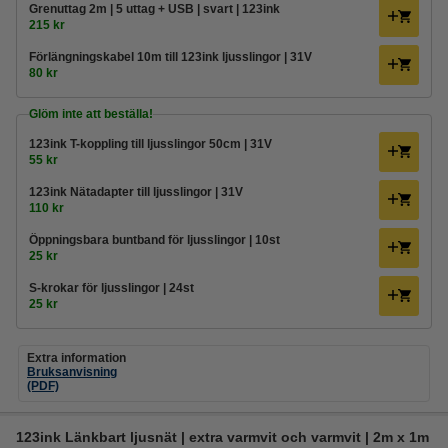
Grenuttag 2m | 5 uttag + USB | svart | 123ink
215 kr
Förlängningskabel 10m till 123ink ljusslingor | 31V
80 kr
Glöm inte att beställa!
123ink T-koppling till ljusslingor 50cm | 31V
55 kr
123ink Nätadapter till ljusslingor | 31V
110 kr
Öppningsbara buntband för ljusslingor | 10st
25 kr
S-krokar för ljusslingor | 24st
25 kr
Extra information
Bruksanvisning
(PDF)
123ink Länkbart ljusnät | extra varmvit och varmvit | 2m x 1m