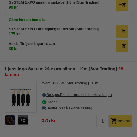
SYSTEM EXPO anslutningskabel 1,8m [Star Trading]
99 kr
Glöm inte att beställa!
SYSTEM EXPO Förlängningskabel 5m [Star Trading]
175 kr
Vinda för ljusslingor | svart
30 kr
Ljusslinga System 24 extra slinga | 10m [Star Trading]
98
lampor
svart
1,68 W
Star Trading
10 m
Se specifikationerna och beskrivningen
i lager
Beställ nu så skickar vi idag!
2
375 kr
Beställ