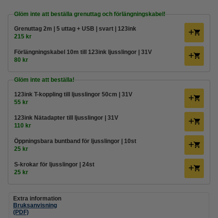
Glöm inte att beställa grenuttag och förlängningskabel!
Grenuttag 2m | 5 uttag + USB | svart | 123ink
215 kr
Förlängningskabel 10m till 123ink ljusslingor | 31V
80 kr
Glöm inte att beställa!
123ink T-koppling till ljusslingor 50cm | 31V
55 kr
123ink Nätadapter till ljusslingor | 31V
110 kr
Öppningsbara buntband för ljusslingor | 10st
25 kr
S-krokar för ljusslingor | 24st
25 kr
Extra information
Bruksanvisning
(PDF)