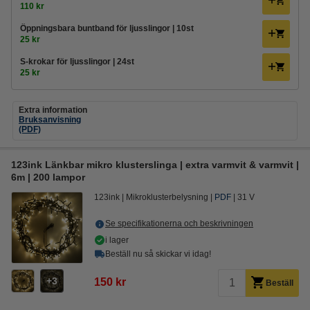
110 kr
Öppningsbara buntband för ljusslingor | 10st
25 kr
S-krokar för ljusslingor | 24st
25 kr
Extra information
Bruksanvisning
(PDF)
123ink Länkbar mikro klusterslinga | extra varmvit & varmvit |
6m | 200 lampor
123ink
Mikroklusterbelysning
PDF
31 V
Se specifikationerna och beskrivningen
i lager
Beställ nu så skickar vi idag!
3
150 kr
Beställ