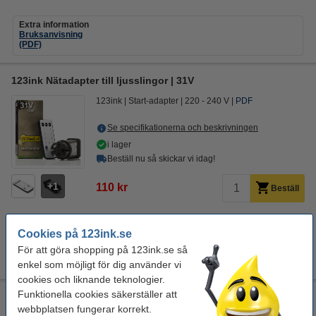
Extra information
Bruksanvisning
(PDF)
123ink Nätadapter till ljusslingor | 31V
123ink
Start-adapter
220 - 240 V
PDF
Se specifikationerna och beskrivningen
i lager
Beställ nu så skickar vi idag!
1
110 kr
Beställ
Cookies på 123ink.se
Extra information
För att göra shopping på 123ink.se så
Bruksanvisning
(PDF)
enkel som möjligt för dig använder vi
cookies och liknande teknologier.
Funktionella cookies säkerställer att
Nätadapter och förlängningskabel till 123ink ljusslinga 5m |
webbplatsen fungerar korrekt.
31V