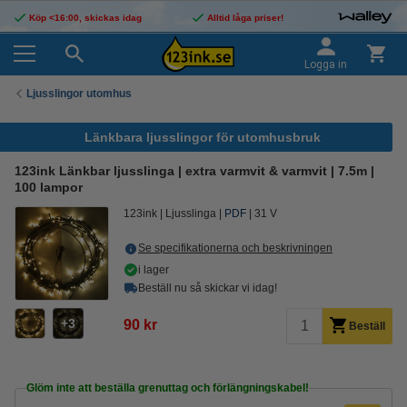
Köp <16:00, skickas idag
Alltid låga priser!
Logga in
Ljusslingor utomhus
Länkbara ljusslingor för utomhusbruk
123ink Länkbar ljusslinga | extra varmvit & varmvit | 7.5m |
100 lampor
123ink
Ljusslinga
PDF
31 V
Se specifikationerna och beskrivningen
i lager
Beställ nu så skickar vi idag!
3
90 kr
Beställ
Glöm inte att beställa grenuttag och förlängningskabel!