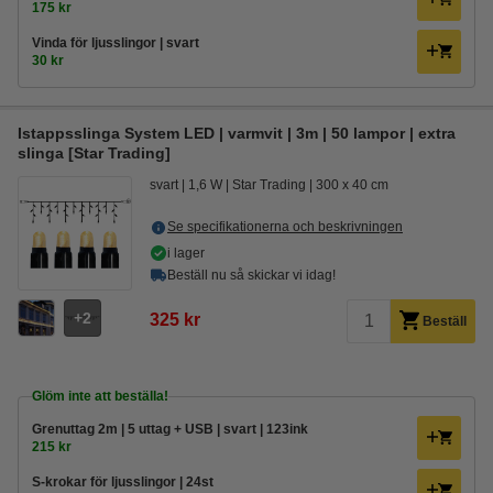
175 kr
Vinda för ljusslingor | svart
30 kr
Istappsslinga System LED | varmvit | 3m | 50 lampor | extra
slinga [Star Trading]
svart
1,6 W
Star Trading
300 x 40 cm
Se specifikationerna och beskrivningen
i lager
Beställ nu så skickar vi idag!
2
325 kr
Beställ
Glöm inte att beställa!
Grenuttag 2m | 5 uttag + USB | svart | 123ink
215 kr
S-krokar för ljusslingor | 24st