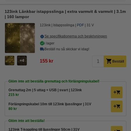
123ink Länkbar istappsslinga | extra varmvit & varmvit | 3.1m
| 160 lampor
123ink
Istappsslinga
PDF
31 V
Se specifikationerna och beskrivningen
i lager
Beställ nu så skickar vi idag!
4
155 kr
Beställ
Glöm inte att beställa grenuttag och förlängningskabel!
Grenuttag 2m | 5 uttag + USB | svart | 123ink
215 kr
Förlängningskabel 10m till 123ink ljusslingor | 31V
80 kr
Glöm inte att beställa!
123ink T-koppling till ljusslingor 50cm | 31V