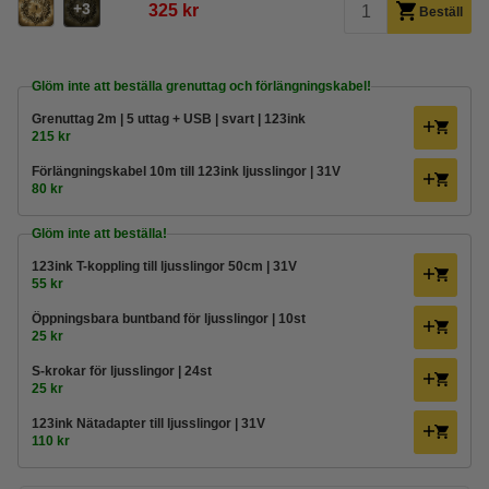
3
325 kr
Beställ
Glöm inte att beställa grenuttag och förlängningskabel!
Grenuttag 2m | 5 uttag + USB | svart | 123ink
215 kr
Förlängningskabel 10m till 123ink ljusslingor | 31V
80 kr
Glöm inte att beställa!
123ink T-koppling till ljusslingor 50cm | 31V
55 kr
Öppningsbara buntband för ljusslingor | 10st
25 kr
S-krokar för ljusslingor | 24st
25 kr
123ink Nätadapter till ljusslingor | 31V
110 kr