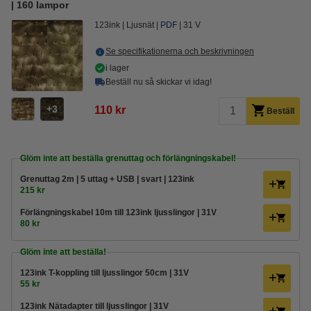
| 160 lampor
123ink
Ljusnät
PDF
31 V
Se specifikationerna och beskrivningen
i lager
Beställ nu så skickar vi idag!
3
110 kr
Beställ
Glöm inte att beställa grenuttag och förlängningskabel!
Grenuttag 2m | 5 uttag + USB | svart | 123ink
215 kr
Förlängningskabel 10m till 123ink ljusslingor | 31V
80 kr
Glöm inte att beställa!
123ink T-koppling till ljusslingor 50cm | 31V
55 kr
123ink Nätadapter till ljusslingor | 31V