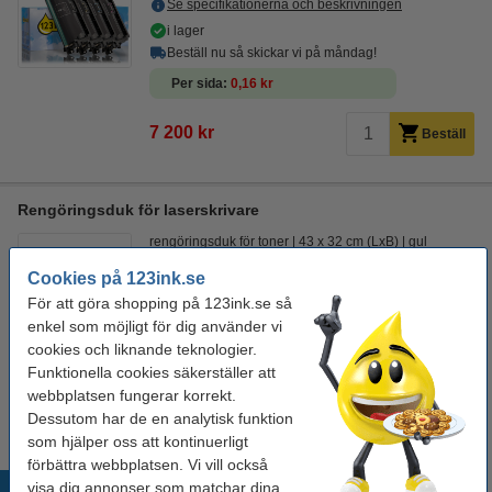
Se specifikationerna och beskrivningen
i lager
Beställ nu så skickar vi på måndag!
Per sida
0,16 kr
7 200 kr
Beställ
Rengöringsduk för laserskrivare
rengöringsduk för toner
43 x 32 cm (LxB)
gul
999099
Cookies på 123ink.se
Se specifikationerna och beskrivningen
För att göra shopping på 123ink.se så
enkel som möjligt för dig använder vi
i lager
cookies och liknande teknologier.
Beställ nu så skickar vi på måndag!
Funktionella cookies säkerställer att
19 kr
webbplatsen fungerar korrekt.
Beställ
Dessutom har de en analytisk funktion
som hjälper oss att kontinuerligt
förbättra webbplatsen. Vi vill också
visa dig annonser som matchar dina
Populära produkter