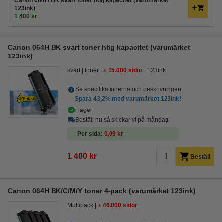
Canon 064H BK svart toner hög kapacitet (varumärket
123ink)
1 400 kr
Canon 064H BK svart toner hög kapacitet (varumärket
123ink)
svart
toner
± 15.000 sidor
123ink
Se specifikationerna och beskrivningen
Spara
43,2%
med varumärket 123ink!
i lager
Beställ nu så skickar vi på måndag!
Per sida
0,09 kr
1 400 kr
Beställ
Canon 064H BK/C/M/Y toner 4-pack (varumärket 123ink)
Multipack
± 46.000 sidor