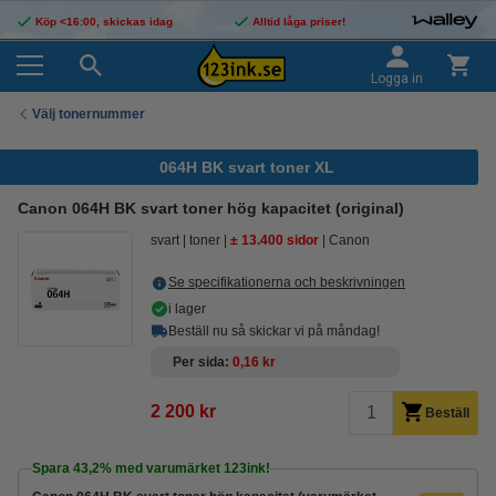
Köp <16:00, skickas idag
Alltid låga priser!
Logga in
Välj tonernummer
064H BK svart toner XL
Canon 064H BK svart toner hög kapacitet (original)
svart
toner
± 13.400 sidor
Canon
Se specifikationerna och beskrivningen
i lager
Beställ nu så skickar vi på måndag!
Per sida
0,16 kr
2 200 kr
Beställ
Spara
43,2%
med varumärket 123ink!