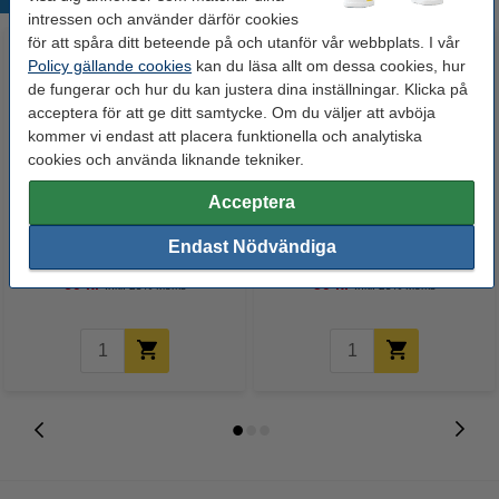
intressen och använder därför cookies
för att spåra ditt beteende på och utanför vår webbplats. I vår
Policy gällande cookies
kan du läsa allt om dessa cookies, hur
de fungerar och hur du kan justera dina inställningar. Klicka på
acceptera för att ge ditt samtycke. Om du väljer att avböja
kommer vi endast att placera funktionella och analytiska
cookies och använda liknande tekniker.
Acceptera
Whiteboardpenna 2.5mm |
Märkpenna permanent 2.5mm |
123ink | sorterade färger | 4st
123ink | 4st
Endast Nödvändiga
60 kr
50 kr
Inkl. 25% Moms
Inkl. 25% Moms