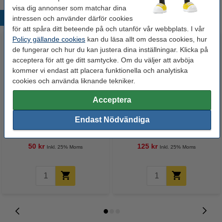
visa dig annonser som matchar dina
Populära produkter
intressen och använder därför cookies
för att spåra ditt beteende på och utanför vår webbplats. I vår
Policy gällande cookies
kan du läsa allt om dessa cookies, hur
de fungerar och hur du kan justera dina inställningar. Klicka på
acceptera för att ge ditt samtycke. Om du väljer att avböja
kommer vi endast att placera funktionella och analytiska
cookies och använda liknande tekniker.
Acceptera
Märkpenna permanent 2.5mm |
Lamineringsfickor A4 80 mik. |
Endast Nödvändiga
123ink | 4st
blank | 123ink 100st
50 kr
125 kr
Inkl. 25% Moms
Inkl. 25% Moms