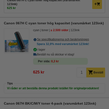
Canon 067H C cyan toner hög kapacitet (varumärket
123ink)
625 kr
Canon 067H C cyan toner hög kapacitet (varumärket 123ink)
cyan
toner
± 2.500 sidor
123ink
Se specifikationerna och beskrivningen
Spara
32,9%
med varumärket 123ink!
i lager
Beställ nu så skickar vi idag!
Per sida
0,3 kr
625 kr
Beställ
Tips
Vi råder er att beställa denna produkt istället för originalprodukten!
Canon 067H BK/C/M/Y toner 4-pack (varumärket 123ink)