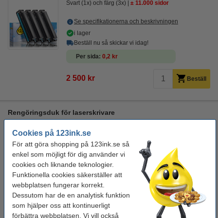
Svart (1x) och färg (3x)
± 11.000 sidor
Se specifikationerna och beskrivningen
i lager
Beställ nu så skickar vi idag!
Per sida
0,2 kr
2 500 kr
Beställ
Rengöringsduk för laserskrivare
rengöringsduk för toner
43 x 32 cm (LxB)
gul
Cookies på 123ink.se
999099
För att göra shopping på 123ink.se så
Se specifikationerna och beskrivningen
enkel som möjligt för dig använder vi
cookies och liknande teknologier.
i lager
Funktionella cookies säkerställer att
Beställ nu så skickar vi idag!
webbplatsen fungerar korrekt.
19 kr
Dessutom har de en analytisk funktion
Beställ
som hjälper oss att kontinuerligt
förbättra webbplatsen. Vi vill också