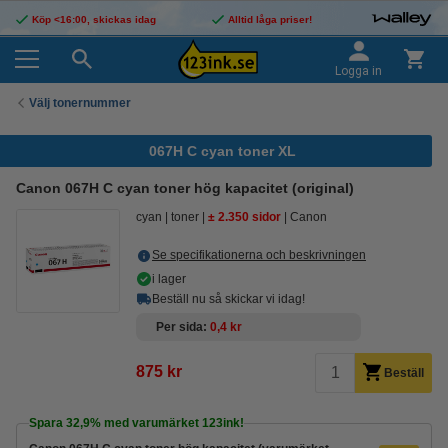
Köp <16:00, skickas idag
Alltid låga priser!
Logga in
Välj tonernummer
067H C cyan toner XL
Canon 067H C cyan toner hög kapacitet (original)
cyan
toner
± 2.350 sidor
Canon
Se specifikationerna och beskrivningen
i lager
Beställ nu så skickar vi idag!
Per sida
0,4 kr
875 kr
Beställ
Spara
32,9%
med varumärket 123ink!