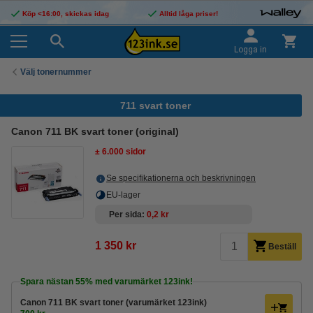
Köp <16:00, skickas idag
Alltid låga priser!
Logga in
Välj tonernummer
711 svart toner
Canon 711 BK svart toner (original)
± 6.000 sidor
Se specifikationerna och beskrivningen
EU-lager
Per sida
0,2 kr
1 350 kr
Beställ
Spara nästan
55%
med varumärket 123ink!
Canon 711 BK svart toner (varumärket 123ink)