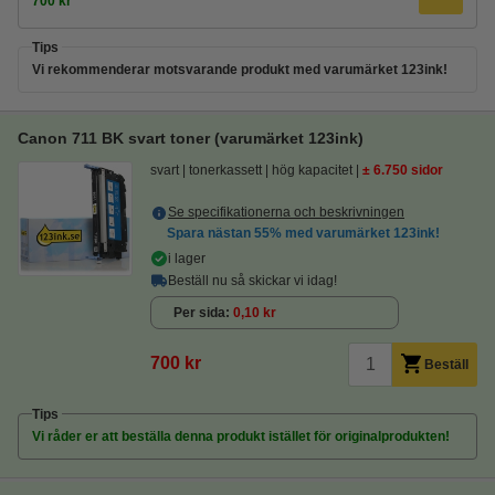
700 kr
Tips
Vi rekommenderar motsvarande produkt med varumärket 123ink!
Canon 711 BK svart toner (varumärket 123ink)
svart
tonerkassett
hög kapacitet
± 6.750 sidor
Se specifikationerna och beskrivningen
Spara nästan
55%
med varumärket 123ink!
i lager
Beställ nu så skickar vi idag!
Per sida
0,10 kr
700 kr
Beställ
Tips
Vi råder er att beställa denna produkt istället för originalprodukten!