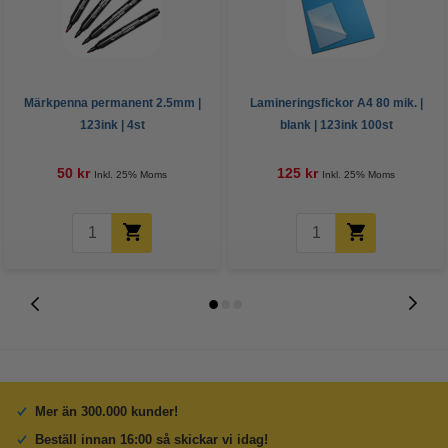
Märkpenna permanent 2.5mm |
Lamineringsfickor A4 80 mik. |
123ink | 4st
blank | 123ink 100st
50 kr
125 kr
Inkl. 25% Moms
Inkl. 25% Moms
Mer än 300.000 kunder!
Beställ innan 16:00 så skickar vi idag!