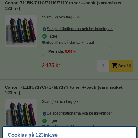
Canon 711BK/711C/711M/711Y toner 4-pack (varumärket
123ink)
Svart (1x) och färg (3x)
Se specifikationerna och beskrivningen
i lager
Beställ nu så skickar vi idag!
Per sida
0,08 kr
2 175 kr
Beställ
Canon 711BK/717C/717M/717Y toner 4-pack (varumärket
123ink)
Svart (1x) och färg (3x)
Se specifikationerna och beskrivningen
i lager
Beställ nu så skickar vi idag!
Cookies på 123ink.se
Per sida
0,16 kr