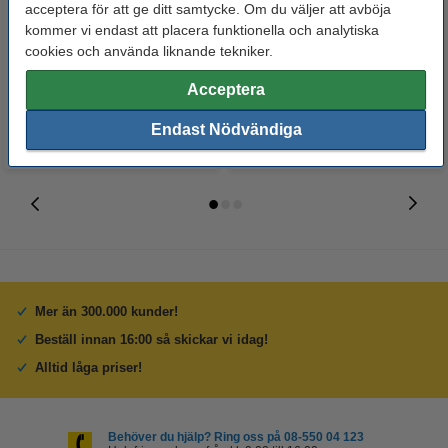
Whiteboardpenna 2.5mm |
Märkpenna permanent 2.5mm |
acceptera för att ge ditt samtycke. Om du väljer att avböja
123ink | sorterade färger | 4st
123ink | 4st
kommer vi endast att placera funktionella och analytiska
cookies och använda liknande tekniker.
60 kr
50 kr
Inkl. 25% Moms
Inkl. 25% Moms
Acceptera
Endast Nödvändiga
Mer än 300.000 kunder!
Beställ innan 16:00 så skickar vi idag!
Alltid låga priser!
Behöver du hjälp? Ring oss på 08-550 04 123