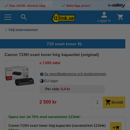
Köp <16:00, skickas idag
Alltid låga priser!
Logga in
Välj tonernummer
715 svart toner XL
Canon 715H svart toner hög kapacitet (original)
± 7.000 sidor
Se specifikationerna och beskrivningen
EU-lager
Per sida
0,4 kr
2 500 kr
Beställ
Spara mer än
70%
med varumärket 123ink!
Canon 715H svart toner hög kapacitet (varumärket 123ink)