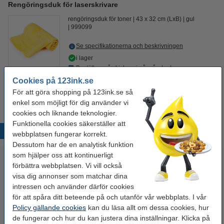
Rengöringsduk för laserskrivare
rengöringsduk för toner
43 x 32 cm (LxB)
gul
999099
Se specifikationerna och beskrivningen
i lager
Beställ nu så skickar vi på måndag!
Cookies på 123ink.se
19 kr
Beställ
För att göra shopping på 123ink.se så
enkel som möjligt för dig använder vi
cookies och liknande teknologier.
Funktionella cookies säkerställer att
Populära produkter
webbplatsen fungerar korrekt.
Dessutom har de en analytisk funktion
som hjälper oss att kontinuerligt
förbättra webbplatsen. Vi vill också
visa dig annonser som matchar dina
intressen och använder därför cookies
för att spåra ditt beteende på och utanför vår webbplats. I vår
Policy gällande cookies
kan du läsa allt om dessa cookies, hur
de fungerar och hur du kan justera dina inställningar. Klicka på