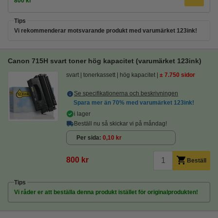
800 kr
Tips
Vi rekommenderar motsvarande produkt med varumärket 123ink!
Canon 715H svart toner hög kapacitet (varumärket 123ink)
svart
tonerkassett
hög kapacitet
± 7.750 sidor
Se specifikationerna och beskrivningen
Spara mer än
70%
med varumärket 123ink!
i lager
Beställ nu så skickar vi på måndag!
Per sida
0,10 kr
800 kr
Beställ
Tips
Vi råder er att beställa denna produkt istället för originalprodukten!