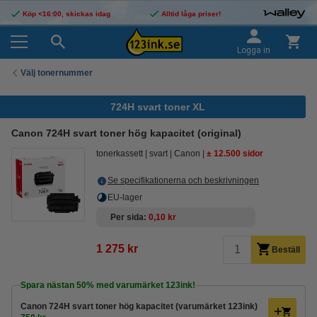
Köp <16:00, skickas idag
Alltid låga priser!
Logga in
Välj tonernummer
724H svart toner XL
Canon 724H svart toner hög kapacitet (original)
tonerkassett
svart
Canon
± 12.500 sidor
Se specifikationerna och beskrivningen
EU-lager
Per sida
0,10 kr
1 275 kr
Beställ
Spara nästan
50%
med varumärket 123ink!
Canon 724H svart toner hög kapacitet (varumärket 123ink)