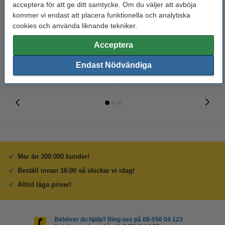
Whiteboardpenna 2.5mm |
Märkpenna permanent 2.5mm |
acceptera för att ge ditt samtycke. Om du väljer att avböja
123ink | sorterade färger | 4st
123ink | 4st
kommer vi endast att placera funktionella och analytiska
cookies och använda liknande tekniker.
60 kr
50 kr
Inkl. 25% Moms
Inkl. 25% Moms
Acceptera
Endast Nödvändiga
Mer än 300.000 kunder!
Beställ innan 16:00 så skickar vi idag!
Alltid låga priser!
Behöver du hjälp? Ring oss på 08-550 04 123