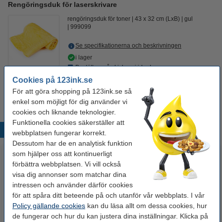
Rengöringsduk för laserskrivare
rengöringsduk för toner
43 x 32 cm (LxB)
gul
999099
Se specifikationerna och beskrivningen
i lager
Beställ nu så skickar vi idag!
Cookies på 123ink.se
19 kr
Beställ
För att göra shopping på 123ink.se så
enkel som möjligt för dig använder vi
cookies och liknande teknologier.
Funktionella cookies säkerställer att
Populära produkter
webbplatsen fungerar korrekt.
Dessutom har de en analytisk funktion
som hjälper oss att kontinuerligt
förbättra webbplatsen. Vi vill också
visa dig annonser som matchar dina
intressen och använder därför cookies
för att spåra ditt beteende på och utanför vår webbplats. I vår
Policy gällande cookies
kan du läsa allt om dessa cookies, hur
de fungerar och hur du kan justera dina inställningar. Klicka på