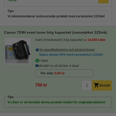
750 kr
Tips
Vi rekommenderar motsvarande produkt med varumärket 123ink!
Canon 724H svart toner hög kapacitet (varumärket 123ink)
svart
tonerkassett
hög kapacitet
± 14.000 sidor
Se specifikationerna och beskrivningen
Spara nästan
50%
med varumärket 123ink!
i lager
Beställ nu så skickar vi idag!
Per sida
0,05 kr
750 kr
Beställ
Tips
Vi råder er att beställa denna produkt istället för originalprodukten!