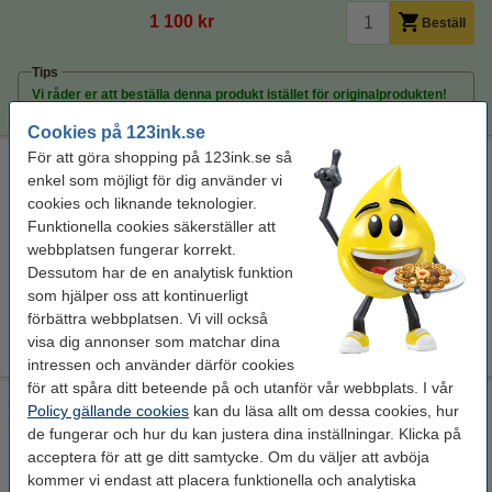
1 100 kr
Beställ
Tips
Vi råder er att beställa denna produkt istället för originalprodukten!
Cookies på 123ink.se
För att göra shopping på 123ink.se så
Canon 732H BK + 732 C/M/Y toner 4-pack (varumärket
enkel som möjligt för dig använder vi
123ink)
cookies och liknande teknologier.
Se specifikationerna och beskrivningen
Funktionella cookies säkerställer att
EU-lager
webbplatsen fungerar korrekt.
Dessutom har de en analytisk funktion
Per sida
0,14 kr
som hjälper oss att kontinuerligt
förbättra webbplatsen. Vi vill också
4 500 kr
Beställ
visa dig annonser som matchar dina
intressen och använder därför cookies
för att spåra ditt beteende på och utanför vår webbplats. I vår
Rengöringsduk för laserskrivare
Policy gällande cookies
kan du läsa allt om dessa cookies, hur
de fungerar och hur du kan justera dina inställningar. Klicka på
rengöringsduk för toner
43 x 32 cm (LxB)
gul
999099
acceptera för att ge ditt samtycke. Om du väljer att avböja
kommer vi endast att placera funktionella och analytiska