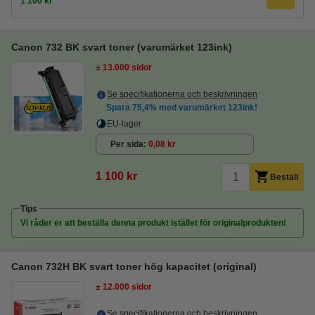
1 100 kr
Canon 732 BK svart toner (varumärket 123ink)
± 13.000 sidor
Se specifikationerna och beskrivningen
Spara
75,4%
med varumärket 123ink!
EU-lager
Per sida
0,08 kr
1 100 kr
Beställ
Tips
Vi råder er att beställa denna produkt istället för originalprodukten!
Canon 732H BK svart toner hög kapacitet (original)
± 12.000 sidor
Se specifikationerna och beskrivningen