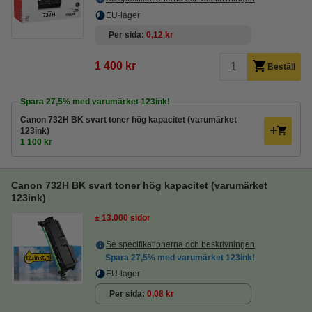
EU-lager
Per sida
0,12 kr
1 400 kr
Beställ
Spara
27,5%
med varumärket 123ink!
Canon 732H BK svart toner hög kapacitet (varumärket
123ink)
1 100 kr
Canon 732H BK svart toner hög kapacitet (varumärket
123ink)
± 13.000 sidor
Se specifikationerna och beskrivningen
Spara
27,5%
med varumärket 123ink!
EU-lager
Per sida
0,08 kr