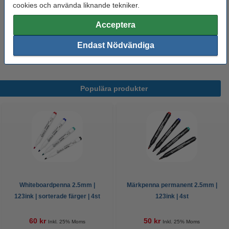
Se specifikationerna och beskrivningen
cookies och använda liknande tekniker.
i lager
Beställ nu så skickar vi idag!
Acceptera
19 kr
Endast Nödvändiga
Beställ
Populära produkter
Whiteboardpenna 2.5mm |
Märkpenna permanent 2.5mm |
123ink | sorterade färger | 4st
123ink | 4st
60 kr
50 kr
Inkl. 25% Moms
Inkl. 25% Moms