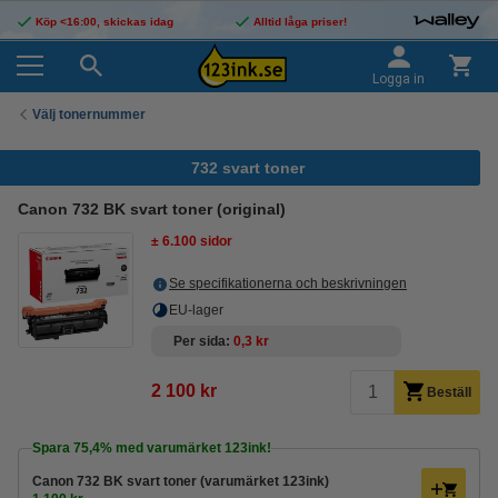
Köp <16:00, skickas idag
Alltid låga priser!
Logga in
Välj tonernummer
732 svart toner
Canon 732 BK svart toner (original)
± 6.100 sidor
Se specifikationerna och beskrivningen
EU-lager
Per sida
0,3 kr
2 100 kr
Beställ
Spara
75,4%
med varumärket 123ink!
Canon 732 BK svart toner (varumärket 123ink)