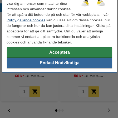
visa dig annonser som matchar dina
Populära produkter
intressen och använder därför cookies
för att spåra ditt beteende på och utanför vår webbplats. I vår
Policy gällande cookies
kan du läsa allt om dessa cookies, hur
de fungerar och hur du kan justera dina inställningar. Klicka på
acceptera för att ge ditt samtycke. Om du väljer att avböja
kommer vi endast att placera funktionella och analytiska
cookies och använda liknande tekniker.
Acceptera
Whiteboardpenna 2.5mm |
Märkpenna permanent 2.5mm |
Endast Nödvändiga
123ink | sorterade färger | 4st
123ink | 4st
60 kr
50 kr
Inkl. 25% Moms
Inkl. 25% Moms