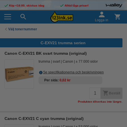
Köp <16:00, skickas idag
Alltid låga priser!
Logga in
Välj tonernummer
C-EXV21 trumma serien
Canon C-EXV21 BK svart trumma (original)
trumma
svart
Canon
± 77.000 sidor
Se specifikationerna och beskrivningen
Per sida
0,02 kr
Beställ
Produkten tillverkas inte längre.
Canon C-EXV21 C cyan trumma (original)
trumma
cyan
Canon
± 53.000 sidor