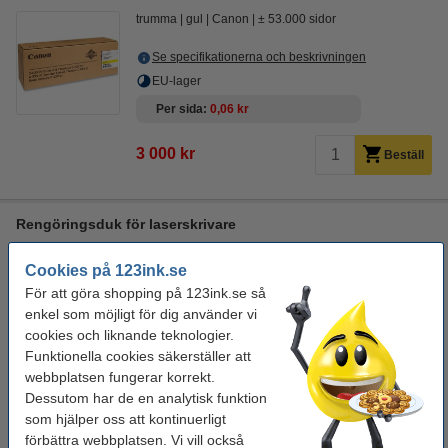
trumma
gul
Canon
± 53.000 sidor
Se specifikationerna och beskrivningen
EU-lager
Per sida
0,06 kr
3 000 kr
Beställ
Rengöringsduk för laserskrivare
rengöringsduk för toner
43 x 32 cm (LxB)
gul
Cookies på 123ink.se
999099
För att göra shopping på 123ink.se så
Se specifikationerna och beskrivningen
enkel som möjligt för dig använder vi
i lager
cookies och liknande teknologier.
Beställ nu så skickar vi på måndag!
Funktionella cookies säkerställer att
webbplatsen fungerar korrekt.
19 kr
Beställ
Dessutom har de en analytisk funktion
som hjälper oss att kontinuerligt
förbättra webbplatsen. Vi vill också