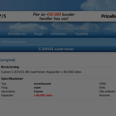
Kontakta oss
Blogg
Målarbilder
Topplista
C-EXV31 svart toner
C-EXV31 svart toner
(original)
Beskrivning
Canon C-EXV31 BK svart toner. Kapacitet: ± 80.000 sidor.
Specifikationer
Typ:
tonerkassett
OEM:
Färg:
svart
EAN:
Varumärke:
Canon
Vårt artikelnr:
Kapacitet:
± 80.000 sidor
Nummer: