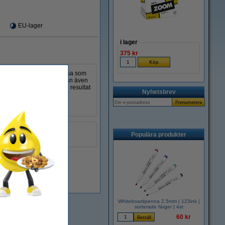
EU-lager
i lager
375 kr
skillnad från en vanlig trasa som
igt till denna duk. Duken kan även
r från händerna. För bästa resultat
Nyhetsbrev
n).
gul
Populära produkter
999099
i lager
Whiteboardpenna 2.5mm | 123ink |
sorterade färger | 4st
60 kr