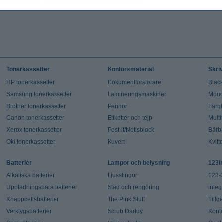
Tonerkassetter
Kontorsmaterial
Skri
HP tonerkassetter
Dokumentförstörare
Bläck
Samsung tonerkassetter
Lamineringsmaskiner
Mono
Brother tonerkassetter
Pennor
Färg
Canon tonerkassetter
Etiketter och tejp
Multi
Xerox tonerkassetter
Post-it/Notisblock
Bärb
Oki tonerkassetter
Kuvert
Kvitt
Batterier
Lampor och belysning
123i
Alkaliska batterier
Ljusslingor
123-
Uppladningsbara batterier
Städ och rengöring
integ
Knappcellsbatterier
The Pink Stuff
Tillg
Verktygsbatterier
Scrub Daddy
Kont