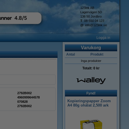
123ink AB
Lagervägen 5D
136 50 Jordbro
T
: 08-550 04 123
@
:
info@123ink.se
Logga in
Varukorg
Antal
Produkt
Inga produkter
Totalt:
0 kr
2792B002
Fynd!
4960999644578
Kopieringspapper Zoom
070828
A4 80g ohålat 2,500 ark
2792B002