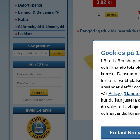
0,02 kr
Datortillbehör
Lampor & Belysning 💡
1
Kablar
Skärmskydd & Linsskydd
Rengöringsduk för laserskriva
Laddare
Sök produkt
Cookies på 1
Sök
För att göra shoppi
Mitt 123ink
och liknande teknol
korrekt. Dessutom ha
förbättra webbplats
använder därför coo
Zoom
vår
Policy gällande
hur du kan justera d
Glömt ditt lösenord?
du väljer att avböja
Trygg E-Handel
och använda liknand
1
Endast Nöd