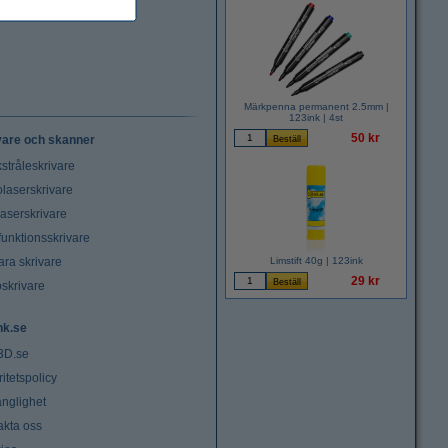
Märkpenna permanent 2.5mm |
123ink | 4st
50 kr
vare och skanner
stråleskrivare
laserskrivare
laserskrivare
funktionsskrivare
ara skrivare
Limstift 40g | 123ink
29 kr
oskrivare
nk.se
3D.se
ritetspolicy
änglighet
akta oss