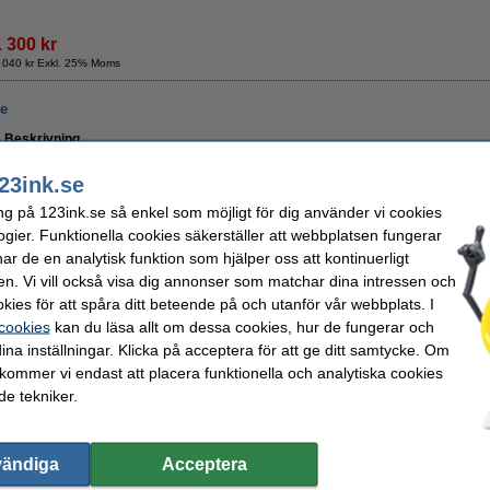
1 300 kr
 040 kr Exkl. 25% Moms
re
Beskrivning
Denna rengöringsduk drar åt sig tonerpulver som sedan fäster sig till fibrerna. Till 
lätt sprider tonerpulver snarare än plockar upp det, fäster sig tonerpulvret ordentl
23ink.se
användas för att rengöra insidan av själva skrivaren samt för att få bort tonerpulve
- sträck ut materialen i båda riktningarna före användning.
ng på 123ink.se så enkel som möjligt för dig använder vi cookies
ogier. Funktionella cookies säkerställer att webbplatsen fungerar
OBS! Låt inte duken komma i kontakt med trumenheten (den glansiga cylinder
r de en analytisk funktion som hjälper oss att kontinuerligt
Specifikationer
en. Vi vill också visa dig annonser som matchar dina intressen och
Typ:
rengöringsduk för toner
Färg:
kies för att spåra ditt beteende på och utanför vår webbplats. I
Mått:
43 x 32 cm (LxB)
Vårt artikelnr:
 cookies
kan du läsa allt om dessa cookies, hur de fungerar och
Beställ nu så skickar vi på måndag!
ina inställningar. Klicka på acceptera för att ge ditt samtycke. Om
 kommer vi endast att placera funktionella och analytiska cookies
19 kr
e tekniker.
5,20 kr Exkl. 25% Moms
vändiga
Acceptera