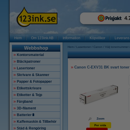
Hem
Om 123ink AB
Information
Köpvillkor
Leverans
Hem
Lasertoner
Canon
Välj tonernummer
Webbshop
Kontorsmaterial
Bläckpatroner
Canon C-EXV31 BK svart toner 
Lasertoner
Skrivare & Skanner
Papper & Fotopapper
Etikettskrivare
Etiketter & Tejp
Färgband
3D-filament
Batterier🔋
Zoom
Kaffemaskin & Tillbehör
Per sida
Städ & Rengöring