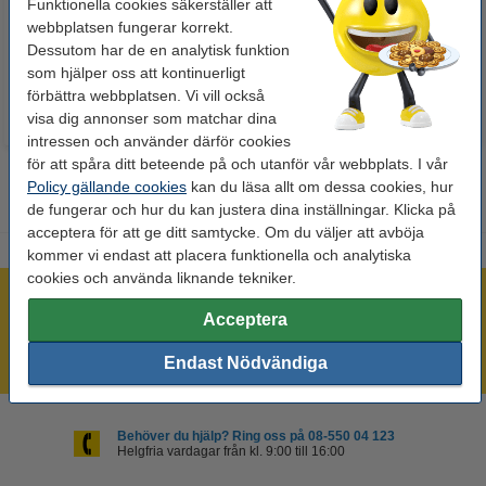
Funktionella cookies säkerställer att
webbplatsen fungerar korrekt.
60 kr
125 kr
Inkl. 25% Moms
Inkl. 25% Moms
Dessutom har de en analytisk funktion
som hjälper oss att kontinuerligt
förbättra webbplatsen. Vi vill också
visa dig annonser som matchar dina
intressen och använder därför cookies
för att spåra ditt beteende på och utanför vår webbplats. I vår
Policy gällande cookies
kan du läsa allt om dessa cookies, hur
de fungerar och hur du kan justera dina inställningar. Klicka på
acceptera för att ge ditt samtycke. Om du väljer att avböja
kommer vi endast att placera funktionella och analytiska
cookies och använda liknande tekniker.
Mer än 300.000 kunder!
Acceptera
Beställ innan 16:00 så skickar vi idag!
Alltid låga priser!
Endast Nödvändiga
Behöver du hjälp? Ring oss på 08-550 04 123
Helgfria vardagar från kl. 9:00 till 16:00