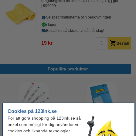
rengöringsduk för toner
43 x 32 cm (LxB)
gul
999099
Se specifikationerna och beskrivningen
i lager
Beställ nu så skickar vi på måndag!
19 kr
Beställ
Populära produkter
Cookies på 123ink.se
För att göra shopping på 123ink.se så
enkel som möjligt för dig använder vi
Whiteboardpenna 2.5mm |
Lamineringsfickor A4 80 mik. |
cookies och liknande teknologier.
123ink | sorterade färger | 4st
blank | 123ink 100st