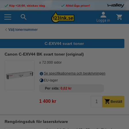
Köp <16:00, skickas idag
Alltid låga priser!
Logga in
Välj tonernummer
C-EXV44 svart toner
Canon C-EXV44 BK svart toner (original)
± 72.000 sidor
Se specifikationerna och beskrivningen
EU-lager
Per sida
0,02 kr
1 400 kr
Beställ
Rengöringsduk för laserskrivare