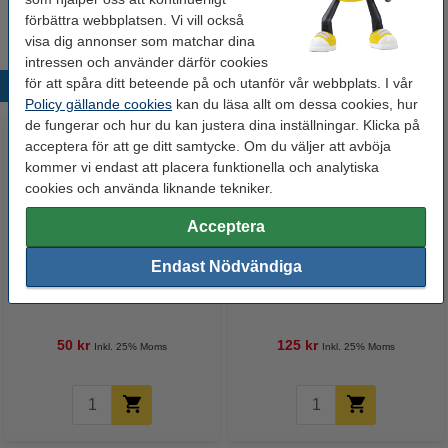
19 kr
Beställ
förbättra webbplatsen. Vi vill också
visa dig annonser som matchar dina
intressen och använder därför cookies
för att spåra ditt beteende på och utanför vår webbplats. I vår
Populära produkter
Policy gällande cookies
kan du läsa allt om dessa cookies, hur
de fungerar och hur du kan justera dina inställningar. Klicka på
acceptera för att ge ditt samtycke. Om du väljer att avböja
kommer vi endast att placera funktionella och analytiska
cookies och använda liknande tekniker.
Acceptera
Endast Nödvändiga
Märkpenna permanent 2.5mm |
Lamineringsfickor A4 80 mik. |
123ink | 4st
blank | 123ink 100st
50 kr
125 kr
Inkl. 25% Moms
Inkl. 25% Moms