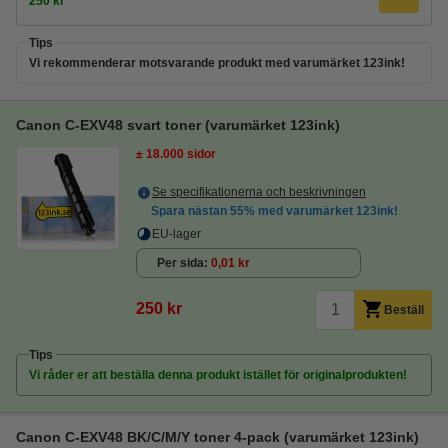
250 kr
Tips
Vi rekommenderar motsvarande produkt med varumärket 123ink!
Canon C-EXV48 svart toner (varumärket 123ink)
± 18.000 sidor
Se specifikationerna och beskrivningen
Spara nästan
55%
med varumärket 123ink!
EU-lager
Per sida
0,01 kr
250 kr
Beställ
Tips
Vi råder er att beställa denna produkt istället för originalprodukten!
Canon C-EXV48 BK/C/M/Y toner 4-pack (varumärket 123ink)