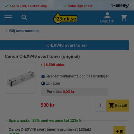
Köp <16:00, skickas idag
Alltid låga priser!
Logga in
Välj tonernummer
C-EXV48 svart toner
Canon C-EXV48 svart toner (original)
± 16.500 sidor
Se specifikationerna och beskrivningen
EU-lager
Per sida
0,03 kr
500 kr
Beställ
Spara nästan
55%
med varumärket 123ink!
Canon C-EXV48 svart toner (varumärket 123ink)