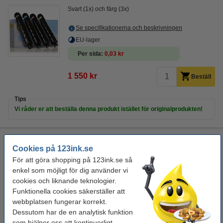
Svart (1x) och färg (3x)
Se specifikationerna och beskrivningen
EU-lager
Per sida
0,03 kr
1 550 kr
Beställ
Tips
Vi råder er att beställa denna produkt istället för originalprodukten!
Rengöringsduk för laserskrivare
Cookies på 123ink.se
rengöringsduk för toner
43 x 32 cm (LxB)
gul
För att göra shopping på 123ink.se så
999099
enkel som möjligt för dig använder vi
cookies och liknande teknologier.
Se specifikationerna och beskrivningen
Funktionella cookies säkerställer att
i lager
webbplatsen fungerar korrekt.
Beställ nu så skickar vi imorgon!
Dessutom har de en analytisk funktion
som hjälper oss att kontinuerligt