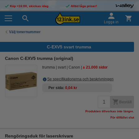
Köp <16:00, skickas idag
Alltid låga priser!
Logga in
Välj tonernummer
C-EXV5 svart trumma
Canon C-EXV5 trumma (original)
trumma
svart
Canon
± 21.000 sidor
Se specifikationerna och beskrivningen
Per sida
0,04 kr
Beställ
Produkten tillverkas inte längre.
För tillfället slut
Rengöringsduk för laserskrivare