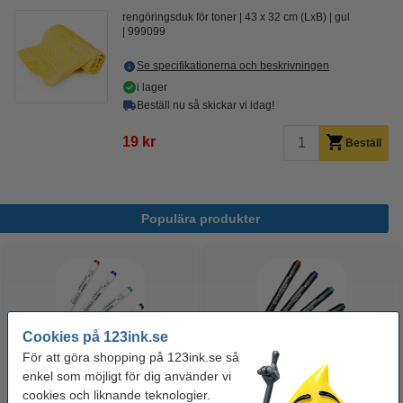
rengöringsduk för toner
43 x 32 cm (LxB)
gul
999099
Se specifikationerna och beskrivningen
i lager
Beställ nu så skickar vi idag!
19 kr
Beställ
Populära produkter
Cookies på 123ink.se
För att göra shopping på 123ink.se så
enkel som möjligt för dig använder vi
Whiteboardpenna 2.5mm |
Märkpenna permanent 2.5mm |
cookies och liknande teknologier.