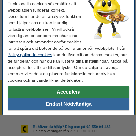
123ink | sorterade färger | 4st
123ink | 4st
Funktionella cookies säkerställer att
webbplatsen fungerar korrekt.
Dessutom har de en analytisk funktion
60 kr
50 kr
Inkl. 25% Moms
Inkl. 25% Moms
som hjälper oss att kontinuerligt
förbättra webbplatsen. Vi vill också
visa dig annonser som matchar dina
intressen och använder därför cookies
för att spåra ditt beteende på och utanför vår webbplats. I vår
Policy gällande cookies
kan du läsa allt om dessa cookies, hur
de fungerar och hur du kan justera dina inställningar. Klicka på
acceptera för att ge ditt samtycke. Om du väljer att avböja
kommer vi endast att placera funktionella och analytiska
cookies och använda liknande tekniker.
Mer än 300.000 kunder!
Acceptera
Beställ innan 16:00 så skickar vi idag!
Endast Nödvändiga
Alltid låga priser!
Behöver du hjälp? Ring oss på 08-550 04 123
Helgfria vardagar från kl. 9:00 till 16:00