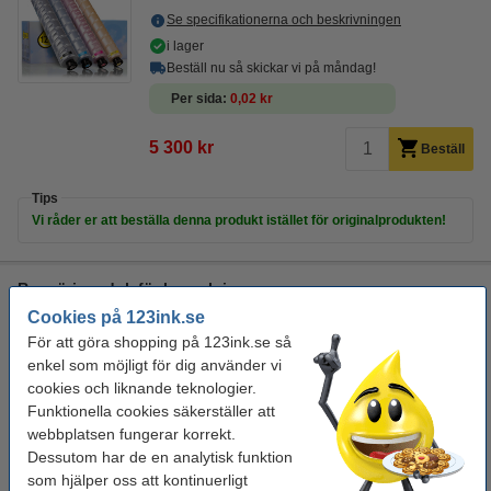
Se specifikationerna och beskrivningen
i lager
Beställ nu så skickar vi på måndag!
Per sida
0,02 kr
5 300 kr
Beställ
Tips
Vi råder er att beställa denna produkt istället för originalprodukten!
Rengöringsduk för laserskrivare
Cookies på 123ink.se
rengöringsduk för toner
43 x 32 cm (LxB)
gul
999099
För att göra shopping på 123ink.se så
enkel som möjligt för dig använder vi
Se specifikationerna och beskrivningen
cookies och liknande teknologier.
i lager
Funktionella cookies säkerställer att
Beställ nu så skickar vi på måndag!
webbplatsen fungerar korrekt.
Dessutom har de en analytisk funktion
19 kr
Beställ
som hjälper oss att kontinuerligt