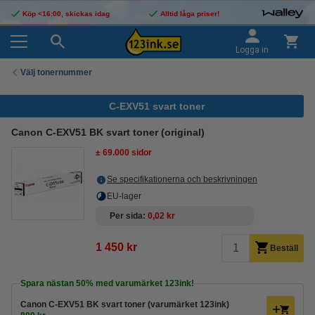
Köp <16:00, skickas idag
Alltid låga priser!
Logga in
Välj tonernummer
C-EXV51 svart toner
Canon C-EXV51 BK svart toner (original)
± 69.000 sidor
Se specifikationerna och beskrivningen
EU-lager
Per sida
0,02 kr
1 450 kr
Beställ
Spara nästan
50%
med varumärket 123ink!
Canon C-EXV51 BK svart toner (varumärket 123ink)