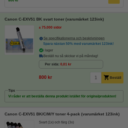
800 kr
Canon C-EXV51 BK svart toner (varumärket 123ink)
± 75.000 sidor
Se specifikationerna och beskrivningen
Spara nästan
50%
med varumärket 123ink!
i lager
Beställ nu så skickar vi på måndag!
Per sida
0,01 kr
800 kr
Beställ
Tips
Vi råder er att beställa denna produkt istället för originalprodukten!
Canon C-EXV51 BK/C/M/Y toner 4-pack (varumärket 123ink)
Svart (1x) och färg (3x)