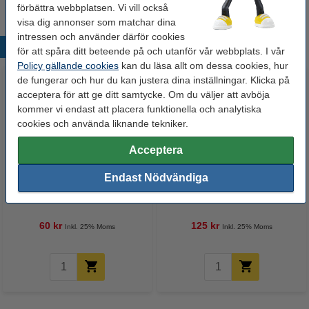
förbättra webbplatsen. Vi vill också
visa dig annonser som matchar dina
intressen och använder därför cookies
Populära produkter
för att spåra ditt beteende på och utanför vår webbplats. I vår
Policy gällande cookies
kan du läsa allt om dessa cookies, hur
de fungerar och hur du kan justera dina inställningar. Klicka på
acceptera för att ge ditt samtycke. Om du väljer att avböja
kommer vi endast att placera funktionella och analytiska
cookies och använda liknande tekniker.
Acceptera
Endast Nödvändiga
Whiteboardpenna 2.5mm |
Lamineringsfickor A4 80 mik. |
123ink | sorterade färger | 4st
blank | 123ink 100st
60 kr
125 kr
Inkl. 25% Moms
Inkl. 25% Moms