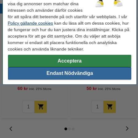
visa dig annonser som matchar dina
Populära produkter
intressen och använder därför cookies
för att spåra ditt beteende på och utanför vår webbplats. I vår
Policy gällande cookies
kan du läsa allt om dessa cookies, hur
de fungerar och hur du kan justera dina inställningar. Klicka på
acceptera för att ge ditt samtycke. Om du väljer att avböja
kommer vi endast att placera funktionella och analytiska
cookies och använda liknande tekniker.
Acceptera
Whiteboardpenna 2.5mm |
Märkpenna permanent 2.5mm |
Endast Nödvändiga
123ink | sorterade färger | 4st
123ink | 4st
60 kr
50 kr
Inkl. 25% Moms
Inkl. 25% Moms