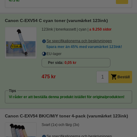
475 kr
Canon C-EXV54 C cyan toner (varumärket 123ink)
123ink
tonerkassett
cyan
± 9.250 sidor
Se specifikationerna och beskrivningen
Spara mer än
45%
med varumärket 123ink!
EU-lager
Per sida
0,05 kr
475 kr
Beställ
Tips
Vi råder er att beställa denna produkt istället för originalprodukten!
Canon C-EXV54 BK/C/M/Y toner 4-pack (varumärket 123ink)
Svart (1x) och färg (3x)
Se specifikationerna och beskrivningen