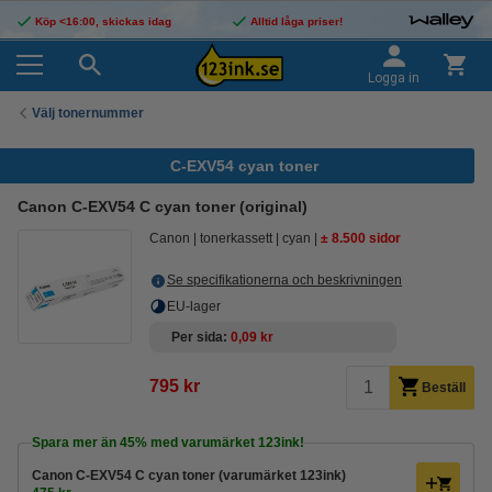
Köp <16:00, skickas idag
Alltid låga priser!
Logga in
Välj tonernummer
C-EXV54 cyan toner
Canon C-EXV54 C cyan toner (original)
Canon
tonerkassett
cyan
± 8.500 sidor
Se specifikationerna och beskrivningen
EU-lager
Per sida
0,09 kr
795 kr
Beställ
Spara mer än
45%
med varumärket 123ink!
Canon C-EXV54 C cyan toner (varumärket 123ink)