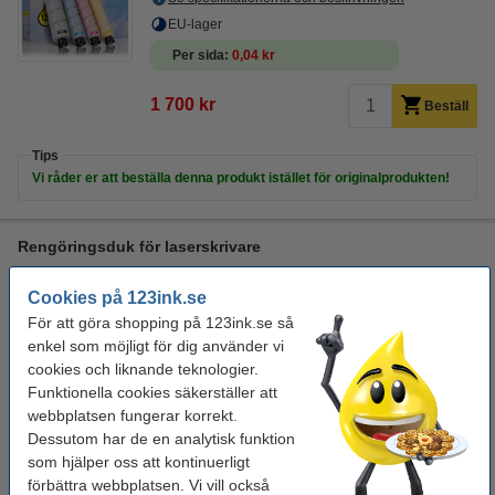
EU-lager
Per sida
0,04 kr
1 700 kr
Beställ
Tips
Vi råder er att beställa denna produkt istället för originalprodukten!
Rengöringsduk för laserskrivare
rengöringsduk för toner
43 x 32 cm (LxB)
gul
Cookies på 123ink.se
999099
För att göra shopping på 123ink.se så
Se specifikationerna och beskrivningen
enkel som möjligt för dig använder vi
i lager
cookies och liknande teknologier.
Beställ nu så skickar vi idag!
Funktionella cookies säkerställer att
webbplatsen fungerar korrekt.
19 kr
Beställ
Dessutom har de en analytisk funktion
som hjälper oss att kontinuerligt
förbättra webbplatsen. Vi vill också