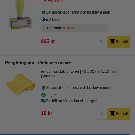
± 5.750 sidor
Se specifikationerna och beskrivningen
EU-lager
Per sida
0,16 kr
895 kr
Beställ
Rengöringsduk för laserskrivare
rengöringsduk för toner
43 x 32 cm (LxB)
gul
999099
Se specifikationerna och beskrivningen
i lager
Beställ nu så skickar vi imorgon!
19 kr
Beställ