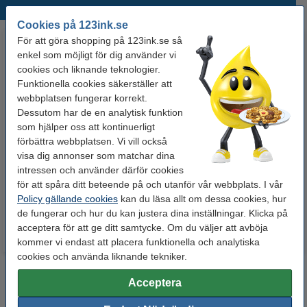
Populära produkter
Cookies på 123ink.se
För att göra shopping på 123ink.se så
enkel som möjligt för dig använder vi
cookies och liknande teknologier.
Funktionella cookies säkerställer att
webbplatsen fungerar korrekt.
Dessutom har de en analytisk funktion
som hjälper oss att kontinuerligt
Whiteboardpenna 2.5mm |
Märkpenna permanent 2.5mm |
förbättra webbplatsen. Vi vill också
123ink | sorterade färger | 4st
123ink | 4st
visa dig annonser som matchar dina
intressen och använder därför cookies
för att spåra ditt beteende på och utanför vår webbplats. I vår
60 kr
50 kr
Inkl. 25% Moms
Inkl. 25% Moms
Policy gällande cookies
kan du läsa allt om dessa cookies, hur
de fungerar och hur du kan justera dina inställningar. Klicka på
acceptera för att ge ditt samtycke. Om du väljer att avböja
kommer vi endast att placera funktionella och analytiska
cookies och använda liknande tekniker.
Acceptera