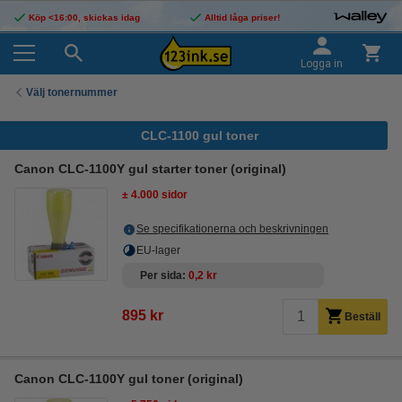
Köp <16:00, skickas idag
Alltid låga priser!
Logga in
Välj tonernummer
CLC-1100 gul toner
Canon CLC-1100Y gul starter toner (original)
± 4.000 sidor
Se specifikationerna och beskrivningen
EU-lager
Per sida
0,2 kr
895 kr
Beställ
Canon CLC-1100Y gul toner (original)