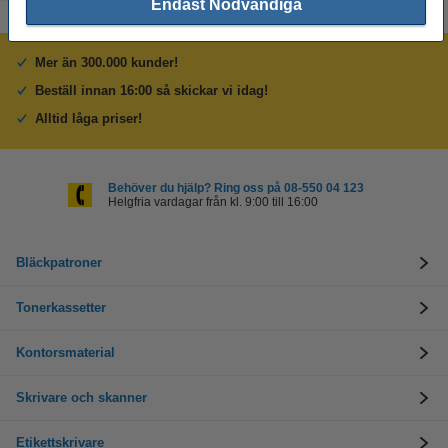
Endast Nödvändiga
Mer än 300.000 kunder!
Beställ innan 16:00 så skickar vi idag!
Alltid låga priser!
Behöver du hjälp? Ring oss på 08-550 04 123
Helgfria vardagar från kl. 9:00 till 16:00
Bläckpatroner
Tonerkassetter
Kontorsmaterial
Skrivare och skanner
Etikettskrivare