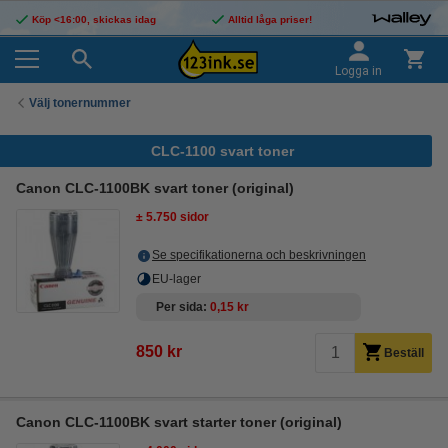
Köp <16:00, skickas idag
Alltid låga priser!
Logga in
Välj tonernummer
CLC-1100 svart toner
Canon CLC-1100BK svart toner (original)
± 5.750 sidor
Se specifikationerna och beskrivningen
EU-lager
Per sida
0,15 kr
850 kr
Beställ
Canon CLC-1100BK svart starter toner (original)