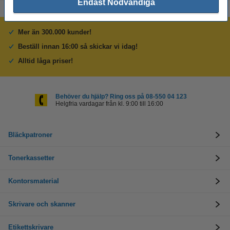
Endast Nödvändiga
Mer än 300.000 kunder!
Beställ innan 16:00 så skickar vi idag!
Alltid låga priser!
Behöver du hjälp? Ring oss på 08-550 04 123
Helgfria vardagar från kl. 9:00 till 16:00
Bläckpatroner
Tonerkassetter
Kontorsmaterial
Skrivare och skanner
Etikettskrivare