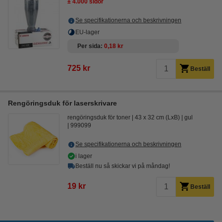
± 4.000 sidor
Se specifikationerna och beskrivningen
EU-lager
Per sida
0,18 kr
725 kr
Beställ
Rengöringsduk för laserskrivare
rengöringsduk för toner
43 x 32 cm (LxB)
gul
999099
Se specifikationerna och beskrivningen
i lager
Beställ nu så skickar vi på måndag!
19 kr
Beställ