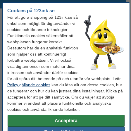
Populära produkter
Cookies på 123ink.se
För att göra shopping på 123ink.se så
enkel som möjligt för dig använder vi
cookies och liknande teknologier.
Funktionella cookies säkerställer att
webbplatsen fungerar korrekt.
Dessutom har de en analytisk funktion
som hjälper oss att kontinuerligt
Whiteboardpenna 2.5mm |
Märkpenna permanent 2.5mm |
förbättra webbplatsen. Vi vill också
123ink | sorterade färger | 4st
123ink | 4st
visa dig annonser som matchar dina
intressen och använder därför cookies
för att spåra ditt beteende på och utanför vår webbplats. I vår
60 kr
50 kr
Inkl. 25% Moms
Inkl. 25% Moms
Policy gällande cookies
kan du läsa allt om dessa cookies, hur
de fungerar och hur du kan justera dina inställningar. Klicka på
acceptera för att ge ditt samtycke. Om du väljer att avböja
kommer vi endast att placera funktionella och analytiska
cookies och använda liknande tekniker.
Acceptera