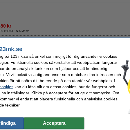
850 kr
80 kr Exkl. 25% Moms
re
23ink.se
Beskrivning
ng på 123ink.se så enkel som möjligt för dig använder vi cookies
Denna rengöringsduk drar åt sig tonerpulver som sedan fäster sig till fibrerna. Till 
lätt sprider tonerpulver snarare än plockar upp det, fäster sig tonerpulvret ordentl
ogier. Funktionella cookies säkerställer att webbplatsen fungerar
användas för att rengöra insidan av själva skrivaren samt för att få bort tonerpulve
r de en analytisk funktion som hjälper oss att kontinuerligt
- sträck ut materialen i båda riktningarna före användning.
en. Vi vill också visa dig annonser som matchar dina intressen och
OBS! Låt inte duken komma i kontakt med trumenheten (den glansiga cylinder
kies för att spåra ditt beteende på och utanför vår webbplats. I
Specifikationer
 cookies
kan du läsa allt om dessa cookies, hur de fungerar och
Typ:
rengöringsduk för toner
Färg:
ina inställningar. Klicka på acceptera för att ge ditt samtycke. Om
Mått:
43 x 32 cm (LxB)
Vårt artikelnr:
 kommer vi endast att placera funktionella och analytiska cookies
e tekniker.
Beställ nu så skickar vi idag!
19 kr
5,20 kr Exkl. 25% Moms
vändiga
Acceptera