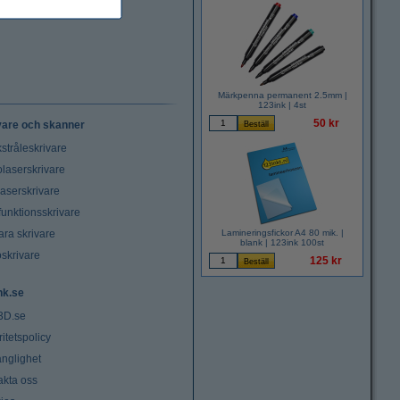
Märkpenna permanent 2.5mm |
123ink | 4st
50 kr
vare och skanner
stråleskrivare
laserskrivare
laserskrivare
funktionsskrivare
ara skrivare
Lamineringsfickor A4 80 mik. |
blank | 123ink 100st
oskrivare
125 kr
nk.se
3D.se
ritetspolicy
änglighet
akta oss