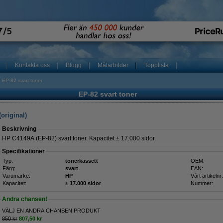
Kontakta oss
Blogg
Målarbilder
Topplista
EP-82 svart toner
EP-82 svart toner
original)
Beskrivning
HP C4149A (EP-82) svart toner. Kapacitet ± 17.000 sidor.
Specifikationer
Typ:
tonerkassett
OEM:
Färg:
svart
EAN:
Varumärke:
HP
Vårt artikelnr:
Kapacitet:
± 17.000 sidor
Nummer:
Andra chansen!
VÄLJ EN ANDRA CHANSEN PRODUKT
850 kr
807,50 kr