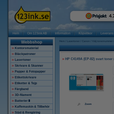
Hem
Om 123ink AB
Information
Köpvillkor
Leverans
Hem
Lasertoner
Canon
Välj tonernummer
Webbshop
Kontorsmaterial
Bläckpatroner
HP C4149A (EP-82) svart toner (
Lasertoner
Skrivare & Skanner
Papper & Fotopapper
Etikettskrivare
Etiketter & Tejp
Färgband
3D-filament
Batterier🔋
Zoom
Kaffemaskin & Tillbehör
Städ & Rengöring