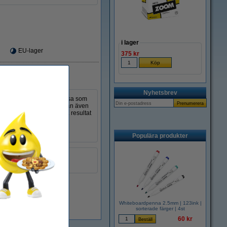
i lager
EU-lager
375 kr
Nyhetsbrev
skillnad från en vanlig trasa som
igt till denna duk. Duken kan även
r från händerna. För bästa resultat
n).
Populära produkter
gul
999099
Whiteboardpenna 2.5mm | 123ink |
i lager
sorterade färger | 4st
60 kr