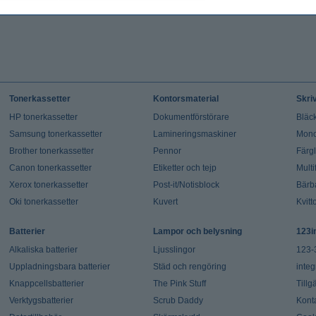
Tonerkassetter
Kontorsmaterial
Skri
HP tonerkassetter
Dokumentförstörare
Bläck
Samsung tonerkassetter
Lamineringsmaskiner
Mono
Brother tonerkassetter
Pennor
Färg
Canon tonerkassetter
Etiketter och tejp
Multi
Xerox tonerkassetter
Post-it/Notisblock
Bärb
Oki tonerkassetter
Kuvert
Kvitt
Batterier
Lampor och belysning
123i
Alkaliska batterier
Ljusslingor
123-
Uppladningsbara batterier
Städ och rengöring
integ
Knappcellsbatterier
The Pink Stuff
Tillg
Verktygsbatterier
Scrub Daddy
Kont