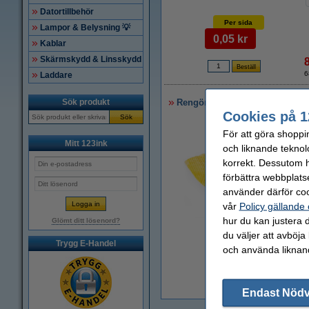
Datortillbehör
Per sida
Lampor & Belysning 💡
0,05 kr
Kablar
Skärmskydd & Linsskydd
6
Laddare
Sök produkt
Rengöringsduk för laserskriva
Cookies på 1
Sök
För att göra shoppi
Mitt 123ink
och liknande teknol
korrekt. Dessutom ha
förbättra webbplats
använder därför coo
vår
Policy gällande
hur du kan justera d
Glömt ditt lösenord?
Zoom
du väljer att avböja
Trygg E-Handel
och använda liknand
1
Endast Nöd