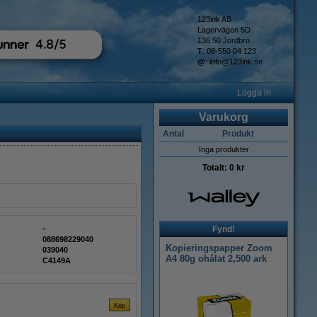
123ink AB
Lagervägen 5D
136 50 Jordbro
T
: 08-550 04 123
@
:
info@123ink.se
Logga in
Varukorg
Antal
Produkt
Inga produkter
Totalt:
0 kr
-
Fynd!
088698229040
Kopieringspapper Zoom
039040
A4 80g ohålat 2,500 ark
C4149A