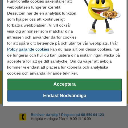
Funktionella cookies säkerställer att
webbplatsen fungerar korrekt.
50 kr
125 kr
Inkl. 25% Moms
Inkl. 25% Moms
Dessutom har de en analytisk funktion
som hjälper oss att kontinuerligt
förbättra webbplatsen. Vi vill också
visa dig annonser som matchar dina
intressen och använder därför cookies
för att spåra ditt beteende på och utanför vår webbplats. I vår
Policy gällande cookies
kan du läsa allt om dessa cookies, hur
de fungerar och hur du kan justera dina inställningar. Klicka på
acceptera för att ge ditt samtycke. Om du väljer att avböja
kommer vi endast att placera funktionella och analytiska
cookies och använda liknande tekniker.
Mer än 300.000 kunder!
Acceptera
Beställ innan 16:00 så skickar vi idag!
Alltid låga priser!
Endast Nödvändiga
Behöver du hjälp? Ring oss på 08-550 04 123
Helgfria vardagar från kl. 9:00 till 16:00