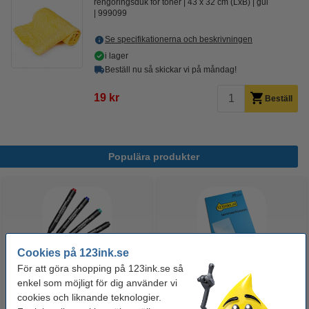
rengöringsduk för toner
43 x 32 cm (LxB)
gul
999099
Se specifikationerna och beskrivningen
i lager
Beställ nu så skickar vi på måndag!
19 kr
Beställ
Populära produkter
Cookies på 123ink.se
För att göra shopping på 123ink.se så
enkel som möjligt för dig använder vi
Märkpenna permanent 2.5mm |
Lamineringsfickor A4 80 mik. |
cookies och liknande teknologier.
123ink | 4st
blank | 123ink 100st