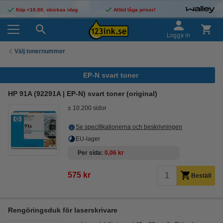
Köp <16:00, skickas idag
Alltid låga priser!
Logga in
Välj tonernummer
EP-N svart toner
HP 91A (92291A | EP-N) svart toner (original)
± 10.200 sidor
Se specifikationerna och beskrivningen
EU-lager
Per sida
0,06 kr
575 kr
Beställ
Rengöringsduk för laserskrivare