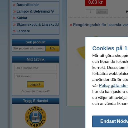
0,03 kr
Datortillbehör
Lampor & Belysning 💡
P
Kablar
Skärmskydd & Linsskydd
Rengöringsduk för laserskriva
Laddare
Sök produkt
Cookies på 1
Sök
För att göra shoppi
Mitt 123ink
och liknande teknol
korrekt. Dessutom ha
förbättra webbplats
Zoom
använder därför coo
vår
Policy gällande
hur du kan justera d
Glömt ditt lösenord?
du väljer att avböja
Trygg E-Handel
1
och använda liknand
Endast Nöd