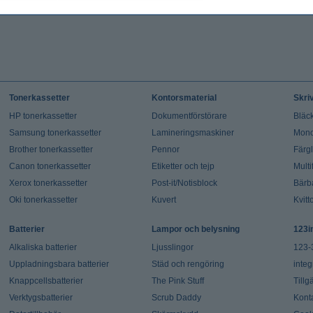
Tonerkassetter
Kontorsmaterial
Skri
HP tonerkassetter
Dokumentförstörare
Bläck
Samsung tonerkassetter
Lamineringsmaskiner
Mono
Brother tonerkassetter
Pennor
Färg
Canon tonerkassetter
Etiketter och tejp
Multi
Xerox tonerkassetter
Post-it/Notisblock
Bärb
Oki tonerkassetter
Kuvert
Kvitt
Batterier
Lampor och belysning
123i
Alkaliska batterier
Ljusslingor
123-
Uppladningsbara batterier
Städ och rengöring
integ
Knappcellsbatterier
The Pink Stuff
Tillg
Verktygsbatterier
Scrub Daddy
Kont