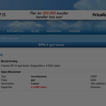
Kontakta oss
Blogg
Målarbilder
Topplista
EPH-Y gul toner
EPH-Y gul toner
l)
Beskrivning
Canon EP-H gul toner. Kapacitet ± 4.500 sidor.
Specifikationer
Typ:
tonerkassett
OEM:
Färg:
gul
EAN:
Varumärke:
Canon
Vårt artikelnr:
Kapacitet:
± 4.500 sidor
Nummer: