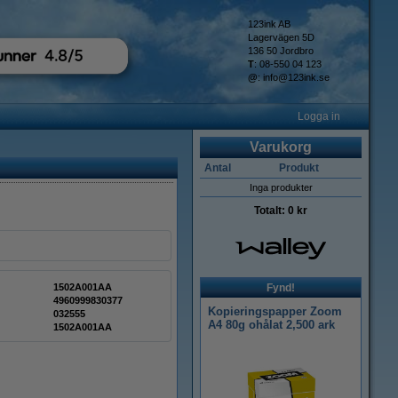
123ink AB
Lagervägen 5D
136 50 Jordbro
T
: 08-550 04 123
@
:
info@123ink.se
Logga in
Varukorg
Antal
Produkt
Inga produkter
Totalt:
0 kr
1502A001AA
Fynd!
4960999830377
Kopieringspapper Zoom
032555
A4 80g ohålat 2,500 ark
1502A001AA