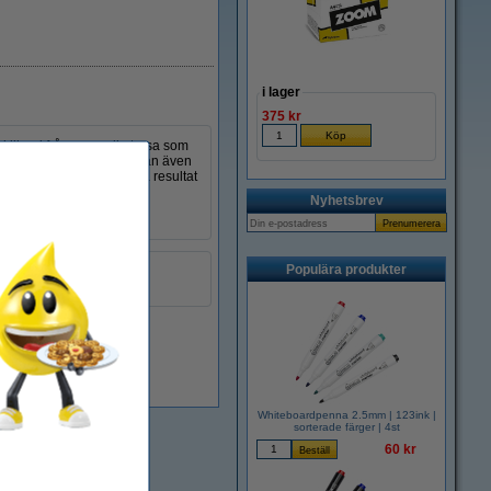
i lager
375 kr
skillnad från en vanlig trasa som
igt till denna duk. Duken kan även
r från händerna. För bästa resultat
Nyhetsbrev
n).
Populära produkter
gul
999099
i lager
Whiteboardpenna 2.5mm | 123ink |
sorterade färger | 4st
60 kr