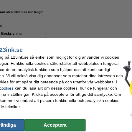
rodukten tillverkas inte längre.
re
Beskrivning
Denna rengöringsduk drar åt sig tonerpulver som sedan fäster sig till fibrerna. Till 
lätt sprider tonerpulver snarare än plockar upp det, fäster sig tonerpulvret ordentl
användas för att rengöra insidan av själva skrivaren samt för att få bort tonerpulve
23ink.se
- sträck ut materialen i båda riktningarna före användning.
ng på 123ink.se så enkel som möjligt för dig använder vi cookies
OBS! Låt inte duken komma i kontakt med trumenheten (den glansiga cylinder
ogier. Funktionella cookies säkerställer att webbplatsen fungerar
Specifikationer
r de en analytisk funktion som hjälper oss att kontinuerligt
Typ:
rengöringsduk för toner
Färg:
en. Vi vill också visa dig annonser som matchar dina intressen och
Mått:
43 x 32 cm (LxB)
Vårt artikelnr:
kies för att spåra ditt beteende på och utanför vår webbplats. I
 cookies
kan du läsa allt om dessa cookies, hur de fungerar och
Beställ nu så skickar vi på måndag!
ina inställningar. Klicka på acceptera för att ge ditt samtycke. Om
19 kr
 kommer vi endast att placera funktionella och analytiska cookies
5,20 kr Exkl. 25% Moms
e tekniker.
vändiga
Acceptera