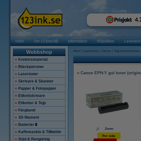
Hem
Om 123ink AB
Information
Köpvillkor
Leverans
Hem
Lasertoner
Canon
Välj tonernummer
Webbshop
Kontorsmaterial
Bläckpatroner
Canon EPH-Y gul toner (origina
Lasertoner
Skrivare & Skanner
Papper & Fotopapper
Etikettskrivare
Etiketter & Tejp
Färgband
3D-filament
Batterier🔋
Zoom
Kaffemaskin & Tillbehör
Per sida
Städ & Rengöring