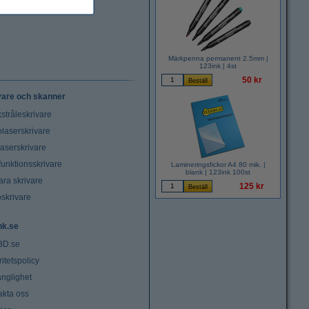
Märkpenna permanent 2.5mm |
123ink | 4st
50 kr
vare och skanner
stråleskrivare
laserskrivare
laserskrivare
funktionsskrivare
Lamineringsfickor A4 80 mik. |
blank | 123ink 100st
ara skrivare
125 kr
oskrivare
nk.se
3D.se
ritetspolicy
änglighet
akta oss