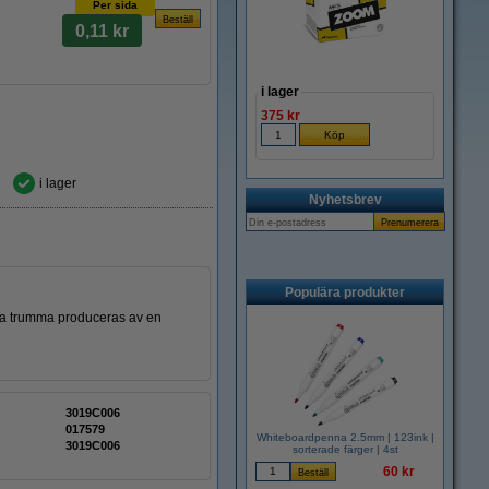
Per sida
0,11 kr
i lager
375 kr
i lager
Nyhetsbrev
Populära produkter
enna trumma produceras av en
3019C006
017579
Whiteboardpenna 2.5mm | 123ink |
3019C006
sorterade färger | 4st
60 kr