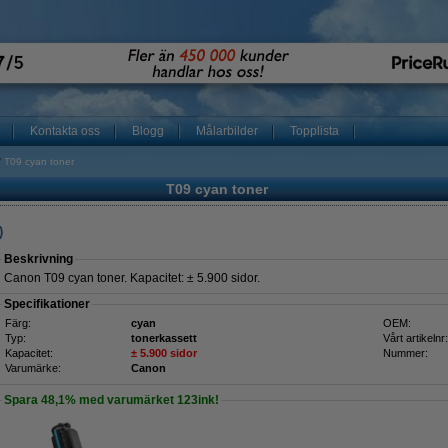
Kontakta oss
Blogg
Målarbilder
Topplista
T09 cyan toner
T09 cyan toner
)
Beskrivning
Canon T09 cyan toner. Kapacitet: ± 5.900 sidor.
Specifikationer
Färg:
cyan
OEM:
Typ:
tonerkassett
Vårt artikelnr:
Kapacitet:
± 5.900 sidor
Nummer:
Varumärke:
Canon
Spara
48,1%
med varumärket 123ink!