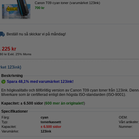
Canon T09 cyan toner (varumärket 123ink)
700 kr
Beställ nu så skickar vi på måndag!
1 225 kr
80 kr Exkl. 25% Moms
ket 123ink)
Beskrivning
Spara
48,1%
med varumärket 123ink!
En högkvalitativ och tillförlitlig version av Canon T09 cyan toner från 123ink. D
tillverkare som är certifierad enligt den högsta ISO-standarden (ISO-9001).
Kapacitet: ± 6.500 sidor
(
600 mer än originalet!
)
Specifikationer
Färg:
cyan
OEM:
Typ:
tonerkassett
Vårt artikelnr:
Kapacitet:
± 6.500 sidor
Nummer:
Varumärke:
123ink