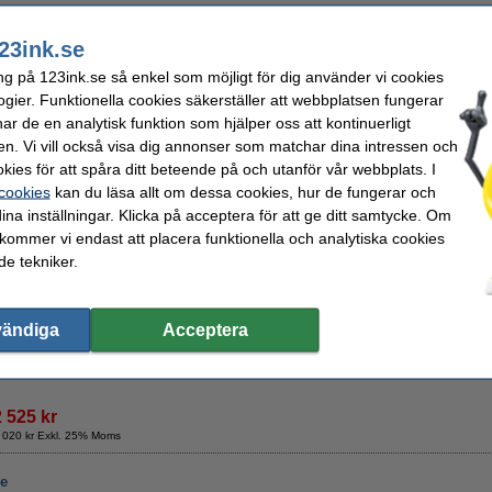
Beställ nu så skickar vi på måndag!
23ink.se
700 kr
ng på 123ink.se så enkel som möjligt för dig använder vi cookies
60 kr Exkl. 25% Moms
ogier. Funktionella cookies säkerställer att webbplatsen fungerar
r de en analytisk funktion som hjälper oss att kontinuerligt
ck (varumärket 123ink)
en. Vi vill också visa dig annonser som matchar dina intressen och
Beskrivning
kies för att spåra ditt beteende på och utanför vår webbplats. I
1 x Canon T09 svart toner,
±
8.250 sidor
(varumärket 123ink)
 cookies
kan du läsa allt om dessa cookies, hur de fungerar och
1 x Canon T09 cyan toner,
±
6.500 sidor
(varumärket 123ink)
ina inställningar. Klicka på acceptera för att ge ditt samtycke. Om
1 x Canon T09 magenta toner,
±
6.500
sidor
(varumärket 123ink)
1 x Canon T09 gul toner,
±
6.500
sidor
(varumärket 123ink)
 kommer vi endast att placera funktionella och analytiska cookies
e tekniker.
Vi lämnar naturligtvis även 100 procents garanti för denna produkt från 123ink!
vändiga
Acceptera
Beställ nu så skickar vi på måndag!
2 525 kr
 020 kr Exkl. 25% Moms
re