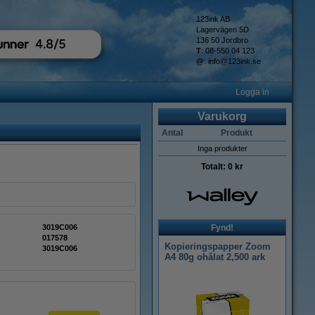
123ink AB
Lagervägen 5D
136 50 Jordbro
T
: 08-550 04 123
@
:
info@123ink.se
Logga in
Varukorg
Antal
Produkt
Inga produkter
Totalt:
0 kr
3019C006
Fynd!
017578
Kopieringspapper Zoom
3019C006
A4 80g ohålat 2,500 ark