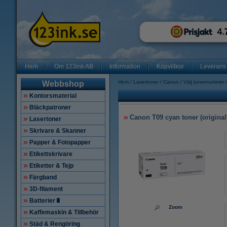
Hem
Om 123ink AB
Information
Köpvillkor
Leverans
Hem
Lasertoner
Canon
Välj tonernummer
Webbshop
Kontorsmaterial
Bläckpatroner
Canon T09 cyan toner (original
Lasertoner
Skrivare & Skanner
Papper & Fotopapper
Etikettskrivare
Etiketter & Tejp
Färgband
3D-filament
Batterier🔋
Zoom
Kaffemaskin & Tillbehör
Städ & Rengöring