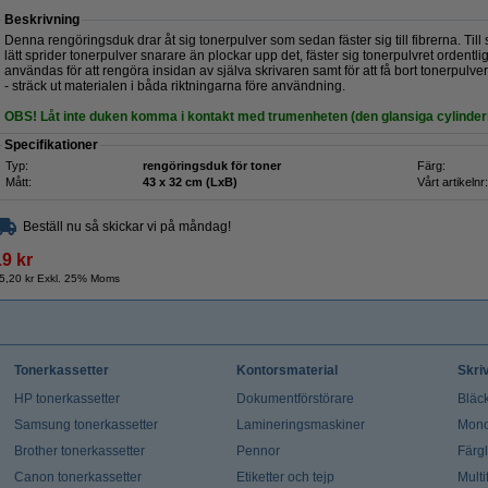
Beskrivning
Denna rengöringsduk drar åt sig tonerpulver som sedan fäster sig till fibrerna. Till 
lätt sprider tonerpulver snarare än plockar upp det, fäster sig tonerpulvret ordentl
användas för att rengöra insidan av själva skrivaren samt för att få bort tonerpulve
- sträck ut materialen i båda riktningarna före användning.
OBS! Låt inte duken komma i kontakt med trumenheten (den glansiga cylinder
Specifikationer
Typ:
rengöringsduk för toner
Färg:
Mått:
43 x 32 cm (LxB)
Vårt artikelnr:
Beställ nu så skickar vi på måndag!
19 kr
5,20 kr Exkl. 25% Moms
Tonerkassetter
Kontorsmaterial
Skri
HP tonerkassetter
Dokumentförstörare
Bläck
Samsung tonerkassetter
Lamineringsmaskiner
Mono
Brother tonerkassetter
Pennor
Färg
Canon tonerkassetter
Etiketter och tejp
Multi