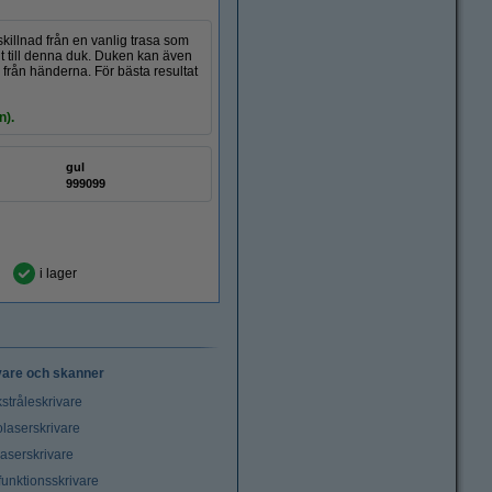
skillnad från en vanlig trasa som
igt till denna duk. Duken kan även
r från händerna. För bästa resultat
n).
gul
999099
i lager
vare och skanner
stråleskrivare
laserskrivare
laserskrivare
funktionsskrivare