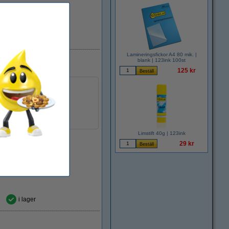
i lager
Lamineringsfickor A4 80 mik. |
blank | 123ink 100st
125 kr
Limstift 40g | 123ink
29 kr
i lager