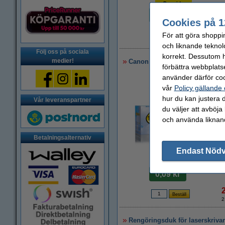
Per sida
0,11 kr
Cookies på 1
För att göra shoppi
5
och liknande teknol
Följ oss på sociala
korrekt. Dessutom ha
medier!
Canon T09 BK/C/M/Y toner 4-pa
förbättra webbplats
använder därför coo
vår
Policy gällande
hur du kan justera d
Vår leveranspartner
du väljer att avböja
och använda liknand
Betalningsalternativ
Endast Nöd
Zoom
Per sida
0,09 kr
2
Rengöringsduk för laserskriva