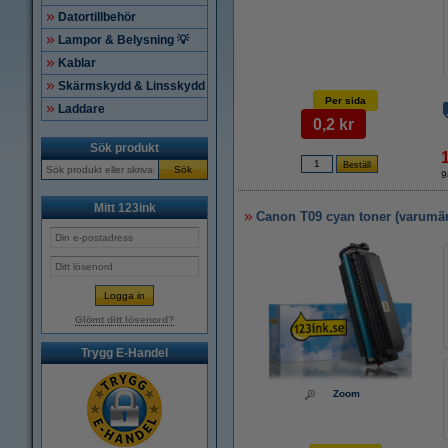
Datortillbehör
Lampor & Belysning 💡
Kablar
Skärmskydd & Linsskydd
Per sida
Laddare
0,2 kr
Sök produkt
Sök
9
Mitt 123ink
Canon T09 cyan toner (varumär
Glömt ditt lösenord?
Trygg E-Handel
Zoom