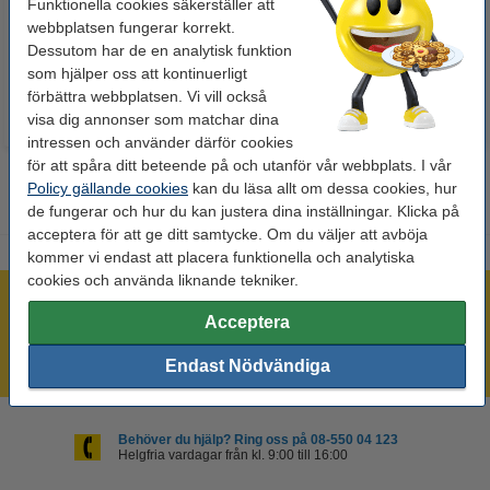
Funktionella cookies säkerställer att
webbplatsen fungerar korrekt.
60 kr
50 kr
Inkl. 25% Moms
Inkl. 25% Moms
Dessutom har de en analytisk funktion
som hjälper oss att kontinuerligt
förbättra webbplatsen. Vi vill också
visa dig annonser som matchar dina
intressen och använder därför cookies
för att spåra ditt beteende på och utanför vår webbplats. I vår
Policy gällande cookies
kan du läsa allt om dessa cookies, hur
de fungerar och hur du kan justera dina inställningar. Klicka på
acceptera för att ge ditt samtycke. Om du väljer att avböja
kommer vi endast att placera funktionella och analytiska
cookies och använda liknande tekniker.
Mer än 300.000 kunder!
Acceptera
Beställ innan 16:00 så skickar vi idag!
Alltid låga priser!
Endast Nödvändiga
Behöver du hjälp? Ring oss på 08-550 04 123
Helgfria vardagar från kl. 9:00 till 16:00