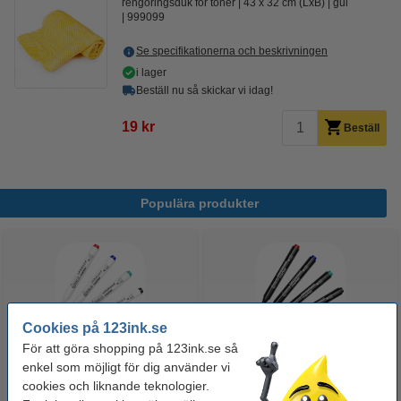
rengöringsduk för toner
43 x 32 cm (LxB)
gul
999099
Se specifikationerna och beskrivningen
i lager
Beställ nu så skickar vi idag!
19 kr
Beställ
Populära produkter
Cookies på 123ink.se
För att göra shopping på 123ink.se så
enkel som möjligt för dig använder vi
Whiteboardpenna 2.5mm |
Märkpenna permanent 2.5mm |
cookies och liknande teknologier.
123ink | sorterade färger | 4st
123ink | 4st