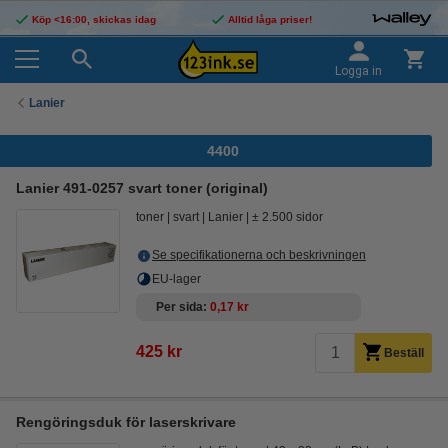
Köp <16:00, skickas idag
Alltid låga priser!
Logga in
Lanier
4400
Lanier 491-0257 svart toner (original)
toner
svart
Lanier
± 2.500 sidor
Se specifikationerna och beskrivningen
EU-lager
Per sida
0,17 kr
425 kr
Beställ
Rengöringsduk för laserskrivare