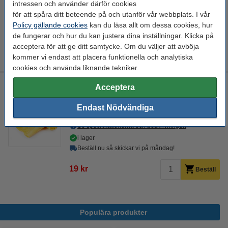
intressen och använder därför cookies
för att spåra ditt beteende på och utanför vår webbplats. I vår
725 kr
Beställ
Policy gällande cookies
kan du läsa allt om dessa cookies, hur
de fungerar och hur du kan justera dina inställningar. Klicka på
Tips
acceptera för att ge ditt samtycke. Om du väljer att avböja
Vi råder er att beställa denna produkt istället för originalprodukten!
kommer vi endast att placera funktionella och analytiska
cookies och använda liknande tekniker.
Rengöringsduk för laserskrivare
Acceptera
rengöringsduk för toner
43 x 32 cm (LxB)
gul
999099
Endast Nödvändiga
Se specifikationerna och beskrivningen
i lager
Beställ nu så skickar vi på måndag!
19 kr
Beställ
Populära produkter