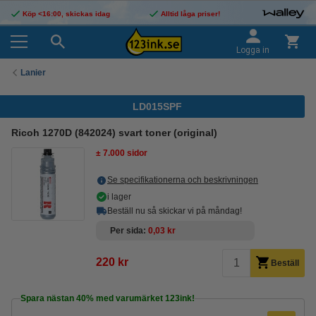
Köp <16:00, skickas idag
Alltid låga priser!
Logga in
Lanier
LD015SPF
Ricoh 1270D (842024) svart toner (original)
± 7.000 sidor
Se specifikationerna och beskrivningen
i lager
Beställ nu så skickar vi på måndag!
Per sida
0,03 kr
220 kr
Beställ
Spara nästan
40%
med varumärket 123ink!