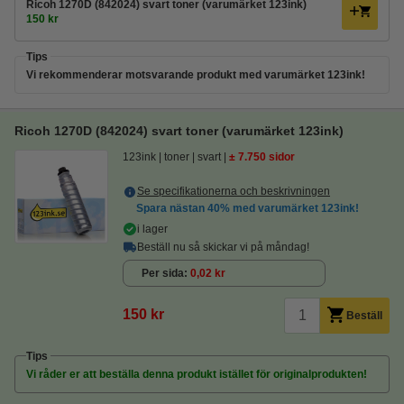
Ricoh 1270D (842024) svart toner (varumärket 123ink)
150 kr
Tips
Vi rekommenderar motsvarande produkt med varumärket 123ink!
Ricoh 1270D (842024) svart toner (varumärket 123ink)
123ink
toner
svart
± 7.750 sidor
Se specifikationerna och beskrivningen
Spara nästan
40%
med varumärket 123ink!
i lager
Beställ nu så skickar vi på måndag!
Per sida
0,02 kr
150 kr
Beställ
Tips
Vi råder er att beställa denna produkt istället för originalprodukten!