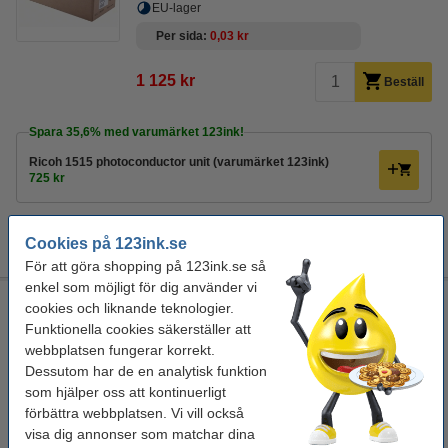
EU-lager
Per sida
0,03 kr
1 125 kr
Beställ
Spara
35,6%
med varumärket 123ink!
Ricoh 1515 photoconductor unit (varumärket 123ink)
725 kr
Tips
Vi rekommenderar motsvarande produkt med varumärket 123ink!
Cookies på 123ink.se
För att göra shopping på 123ink.se så
enkel som möjligt för dig använder vi
Ricoh 1515 photoconductor unit (varumärket 123ink)
cookies och liknande teknologier.
Funktionella cookies säkerställer att
photoconductor
-
123ink
± 45.000 sidor
webbplatsen fungerar korrekt.
Se specifikationerna och beskrivningen
Dessutom har de en analytisk funktion
Spara
35,6%
med varumärket 123ink!
som hjälper oss att kontinuerligt
EU-lager
förbättra webbplatsen. Vi vill också
visa dig annonser som matchar dina
Per sida
0,02 kr