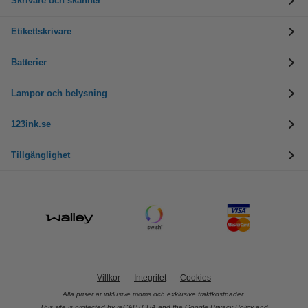
Skrivare och skanner
Etikettskrivare
Batterier
Lampor och belysning
123ink.se
Tillgänglighet
Villkor
Integritet
Cookies
Alla priser är inklusive moms och exklusive fraktkostnader.
This site is protected by reCAPTCHA and the Google
Privacy Policy
and