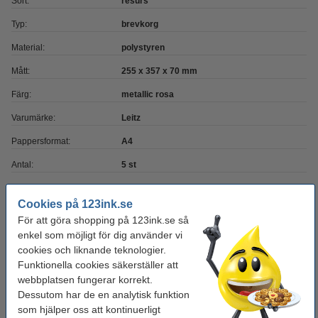
Sort:
resurs
Typ:
brevkorg
Material:
polystyren
Mått:
255 x 357 x 70 mm
Färg:
metallic rosa
Varumärke:
Leitz
Pappersformat:
A4
Antal:
5 st
Cookies på 123ink.se
Glöm inte att beställa!
För att göra shopping på 123ink.se så
Tejphållare 19mm + 8x standard tejp 19mm x
enkel som möjligt för dig använder vi
33m | 123ink | svart
cookies och liknande teknologier.
130 kr
Funktionella cookies säkerställer att
webbplatsen fungerar korrekt.
Pennställ vit/rosa | Leitz WOW
Dessutom har de en analytisk funktion
105 kr
som hjälper oss att kontinuerligt