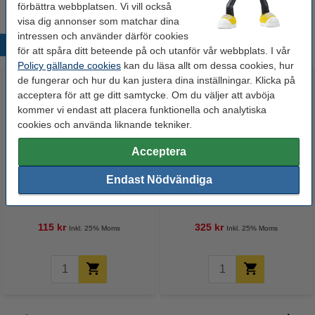
förbättra webbplatsen. Vi vill också
visa dig annonser som matchar dina
intressen och använder därför cookies
Populära produkter
för att spåra ditt beteende på och utanför vår webbplats. I vår
Policy gällande cookies
kan du läsa allt om dessa cookies, hur
de fungerar och hur du kan justera dina inställningar. Klicka på
acceptera för att ge ditt samtycke. Om du väljer att avböja
kommer vi endast att placera funktionella och analytiska
cookies och använda liknande tekniker.
Acceptera
Tidsskriftssamlare | Leitz 6047
Brevkorg A4 | Leitz 5226 WOW |
Endast Nödvändiga
WOW | rosa metallic
isblå | 5st
115 kr
325 kr
Inkl. 25% Moms
Inkl. 25% Moms