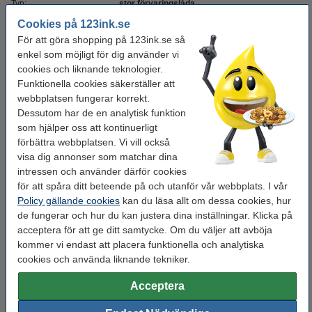
Typ:
stor förvaringslåda
Cookies på 123ink.se
Mått:
482x369x200mm (LxBxH)
För att göra shopping på 123ink.se så
Färg:
lila
enkel som möjligt för dig använder vi
cookies och liknande teknologier.
Material:
PP laminerad hårdplatta
Funktionella cookies säkerställer att
Vårt artikelnr:
211753
webbplatsen fungerar korrekt.
Dessutom har de en analytisk funktion
som hjälper oss att kontinuerligt
Glöm inte att beställa!
förbättra webbplatsen. Vi vill också
visa dig annonser som matchar dina
Anteckningsblock A4 linjerat | 100 ark | 123ink
intressen och använder därför cookies
34 kr
för att spåra ditt beteende på och utanför vår webbplats. I vår
Policy gällande cookies
kan du läsa allt om dessa cookies, hur
de fungerar och hur du kan justera dina inställningar. Klicka på
123ink EU Pärm A4 | 80mm | kartong | gråsvart
44 kr
acceptera för att ge ditt samtycke. Om du väljer att avböja
kommer vi endast att placera funktionella och analytiska
cookies och använda liknande tekniker.
Plastficka A4 toppöppning 80my | 123ink 100st
95 kr
Acceptera