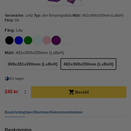
Varumärke:
Leitz
Typ:
stor förvaringslåda
Mått:
482x369x200mm (LxBxH)
Färg:
lila
Färg:
Lila
Mått:
482x369x200mm (LxBxH)
369x281x200mm (LxBxH)
482x369x200mm (LxBxH)
EU-lager
245 kr
Beställ
Beskrivning
Specifikationer
Rekommendationer
Beskrivning