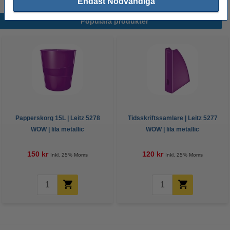
Endast Nödvändiga
Populära produkter
Papperskorg 15L | Leitz 5278
Tidsskriftssamlare | Leitz 5277
WOW | lila metallic
WOW | lila metallic
150 kr
120 kr
Inkl. 25% Moms
Inkl. 25% Moms