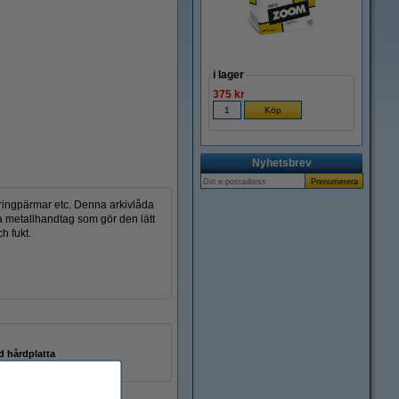
i lager
375 kr
Nyhetsbrev
 ringpärmar etc. Denna arkivlåda
da metallhandtag som gör den lätt
h fukt.
d hårdplatta