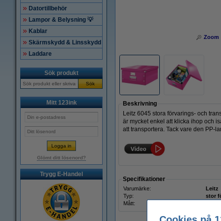
Datortillbehör
Lampor & Belysning 💡
Kablar
Zoom
Skärmskydd & Linsskydd
Laddare
Sök produkt
Sök
Mitt 123ink
Beskrivning
Leitz 6045 stora förvarings- och tra
är mycket enkel att klicka ihop och 
att transportera. Tack vare den PP-l
Glömt ditt lösenord?
Trygg E-Handel
Specifikationer
Varumärke:
Leitz
Typ:
stor 
Mått:
482x
Cookies på 1