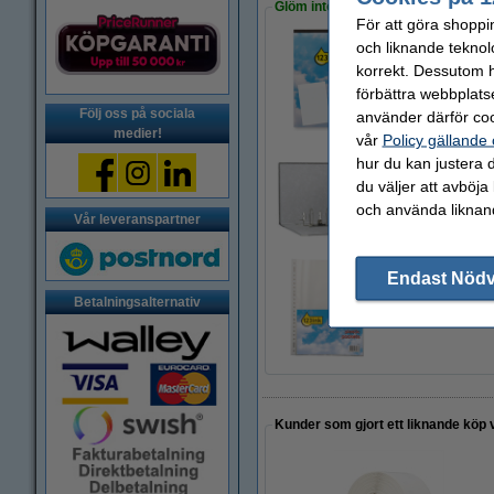
Glöm inte att beställa!
För att göra shoppi
och liknande teknol
korrekt. Dessutom ha
Anteckningsblock A4
34 kr
förbättra webbplats
Följ oss på sociala
använder därför coo
medier!
vår
Policy gällande
hur du kan justera d
du väljer att avböja
123ink EU Pärm A4
44 kr
och använda liknand
Vår leveranspartner
Endast Nöd
Plastficka A4 topp
Betalningsalternativ
95 kr
Kunder som gjort ett liknande köp 