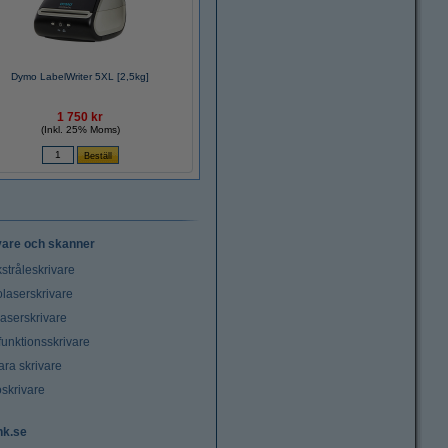
Dymo LabelWriter 5XL [2,5kg]
1 750 kr
(Inkl. 25% Moms)
vare och skanner
stråleskrivare
laserskrivare
laserskrivare
funktionsskrivare
ara skrivare
oskrivare
nk.se