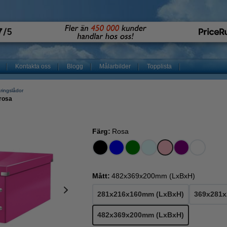
Kontakta oss
Blogg
Målarbilder
Topplista
ringslådor
 rosa
Färg:
Rosa
Mått:
482x369x200mm (LxBxH)
281x216x160mm (LxBxH)
369x281
482x369x200mm (LxBxH)