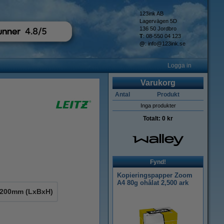
123ink AB
Lagervägen 5D
136 50 Jordbro
T
: 08-550 04 123
@
:
info@123ink.se
Logga in
Varukorg
Antal
Produkt
Inga produkter
Totalt:
0 kr
Fynd!
Kopieringspapper Zoom
A4 80g ohålat 2,500 ark
x200mm (LxBxH)