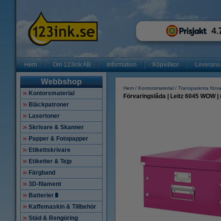
Hem
Om 123ink AB
Information
Köpvillkor
Leverans
Webbshop
Hem
Kontorsmaterial
Transparenta förva
Kontorsmaterial
Förvaringslåda | Leitz 6045 WOW |
Bläckpatroner
Lasertoner
Skrivare & Skanner
Papper & Fotopapper
Etikettskrivare
Etiketter & Tejp
Färgband
3D-filament
Batterier🔋
Kaffemaskin & Tillbehör
Städ & Rengöring