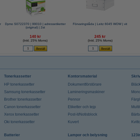
r
Dymo S0722370 | 99010 | adressetiketter
Förvaringslåda | Leitz 6045 WOW | vit
(original) | 2st
140 kr
245 kr
(Inkl. 25% Moms)
(Inkl. 25% Moms)
Tonerkassetter
Kontorsmaterial
Skri
HP tonerkassetter
Dokumentförstörare
Bläck
Samsung tonerkassetter
Lamineringsmaskiner
Mono
Brother tonerkassetter
Pennor
Färg
Canon tonerkassetter
Etiketter och tejp
Multi
Xerox tonerkassetter
Post-it/Notisblock
Bärb
Oki tonerkassetter
Kuvert
Kvitt
Batterier
Lampor och belysning
123i