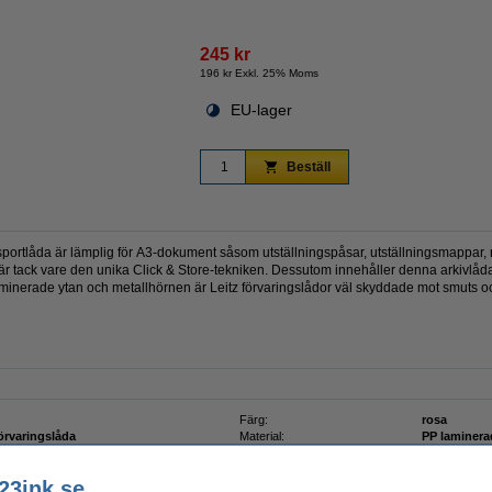
245 kr
196 kr Exkl. 25% Moms
Zoom
EU-lager
Beställ
nsportlåda är lämplig för A3-dokument såsom utställningspåsar, utställningsmappar,
isär tack vare den unika Click & Store-tekniken. Dessutom innehåller denna arkivlå
aminerade ytan och metallhörnen är Leitz förvaringslådor väl skyddade mot smuts oc
Färg:
rosa
förvaringslåda
Material:
PP laminera
369x200mm (LxBxH)
Vårt artikelnr:
211749
23ink.se