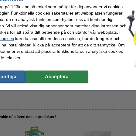
ng på 123ink.se så enkel som möjligt för dig använder vi cookies
ogier. Funktionella cookies säkerställer att webbplatsen fungerar
r de en analytisk funktion som hjälper oss att kontinuerligt
 linjerat | 100 ark | 123ink
en. Vi vill också visa dig annonser som matchar dina intressen och
kies för att spåra ditt beteende på och utanför vår webbplats. I
 cookies
kan du läsa allt om dessa cookies, hur de fungerar och
ina inställningar. Klicka på acceptera för att ge ditt samtycke. Om
 kommer vi endast att placera funktionella och analytiska cookies
 | 80mm | kartong | gråsvart
e tekniker.
vändiga
Acceptera
öppning 80my | 123ink 100st
valde ofta även dessa produkter!