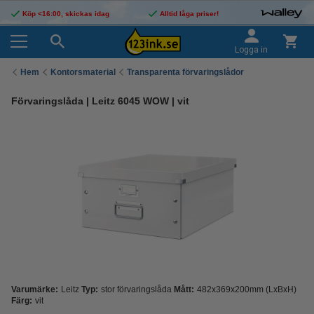
Köp <16:00, skickas idag
Alltid låga priser!
Logga in
Hem
Kontorsmaterial
Transparenta förvaringslådor
Förvaringslåda | Leitz 6045 WOW | vit
Varumärke:
Leitz
Typ:
stor förvaringslåda
Mått:
482x369x200mm (LxBxH)
Färg:
vit