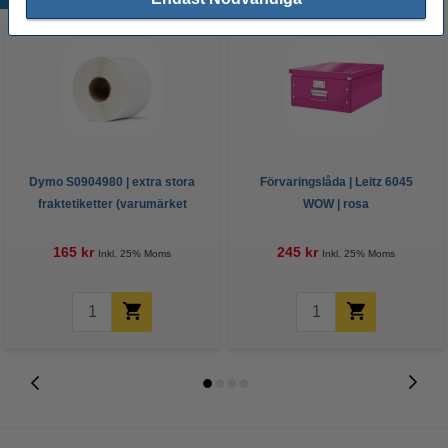
Dymo S0904980 | extra stora
Förvaringslåda | Leitz 6045
fraktetiketter (varumärket
WOW | rosa
123ink)
165 kr
245 kr
Inkl. 25% Moms
Inkl. 25% Moms