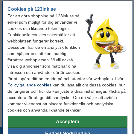
Färg:
vit
Cookies på 123ink.se
För att göra shopping på 123ink.se så
Material:
PP laminerad hårdplatta
enkel som möjligt för dig använder vi
Vårt artikelnr:
211162
cookies och liknande teknologier.
Funktionella cookies säkerställer att
webbplatsen fungerar korrekt.
Glöm inte att beställa!
Dessutom har de en analytisk funktion
som hjälper oss att kontinuerligt
Anteckningsblock A4 linjerat | 100 ark | 123ink
förbättra webbplatsen. Vi vill också
34 kr
visa dig annonser som matchar dina
intressen och använder därför cookies
123ink EU Pärm A4 | 80mm | kartong | gråsvart
för att spåra ditt beteende på och utanför vår webbplats. I vår
44 kr
Policy gällande cookies
kan du läsa allt om dessa cookies, hur
de fungerar och hur du kan justera dina inställningar. Klicka på
acceptera för att ge ditt samtycke. Om du väljer att avböja
Plastficka A4 toppöppning 80my | 123ink 100st
kommer vi endast att placera funktionella och analytiska
95 kr
cookies och använda liknande tekniker.
Acceptera
Populära produkter
Endast Nödvändiga