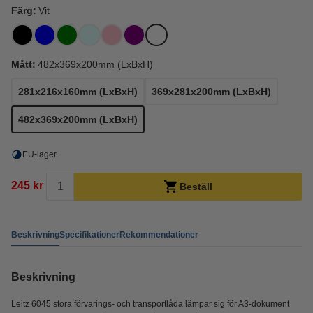
Färg:
Vit
Mått:
482x369x200mm (LxBxH)
281x216x160mm (LxBxH)
369x281x200mm (LxBxH)
482x369x200mm (LxBxH)
EU-lager
245 kr
Beställ
Beskrivning
Specifikationer
Rekommendationer
Beskrivning
Leitz 6045 stora förvarings- och transportlåda lämpar sig för A3-dokument